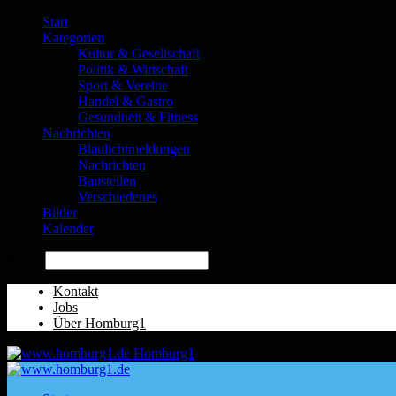
Start
Kategorien
Kultur & Gesellschaft
Politik & Wirtschaft
Sport & Vereine
Handel & Gastro
Gesundheit & Fitness
Nachrichten
Blaulichtmeldungen
Nachrichten
Baustellen
Verschiedenes
Bilder
Kalender
Suche
Kontakt
Jobs
Über Homburg1
Homburg1