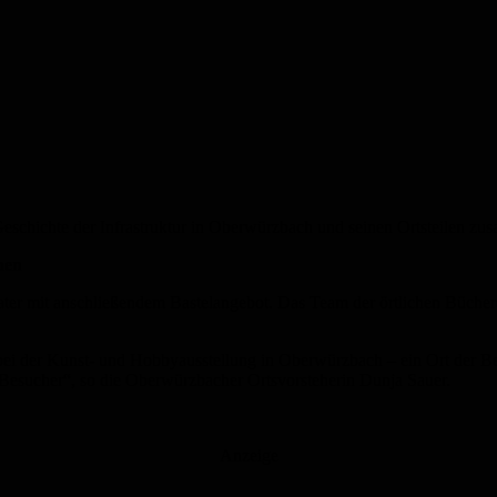
schichte der Infrastruktur in Oberwürzbach und seinen Ortsteilen zus
hen
ater mit anschließendem Bastelangebot. Das Team der örtlichen Bücher
bei der Kunst- und Hobbyausstellung in Oberwürzbach – ein Ort der B
d Besucher“, so die Oberwürzbacher Ortsvorsteherin Dunja Sauer.
Anzeige