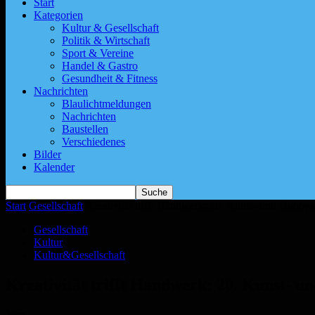
Start
Kategorien
Kultur & Gesellschaft
Politik & Wirtschaft
Sport & Vereine
Handel & Gastro
Gesundheit & Fitness
Nachrichten
Blaulichtmeldungen
Nachrichten
Baustellen
Verschiedenes
Bilder
Kalender
Start
Gesellschaft
Kreativität trifft Handwerk: 20. Kunst- und Hobby
Gesellschaft
Kultur
Kultur&Gesellschaft
Kreativität trifft Handwerk: 20. Kunst- 
Von