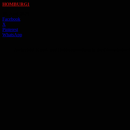
HOMBURG1
-
28. April 2025
Facebook
X
Pinterest
WhatsApp
Archivbild: Kunst- und Hobbyausstellung in der Oberwürzbach