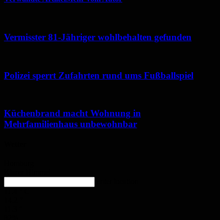
Vermisster 81-Jähriger wohlbehalten gefunden
Polizei sperrt Zufahrten rund ums Fußballspiel
Küchenbrand macht Wohnung in
Mehrfamilienhaus unbewohnbar
Wetter
Homburg
Klarer Himmel
enter location
11.4
°
C
14.2
°
11.3
°
82%