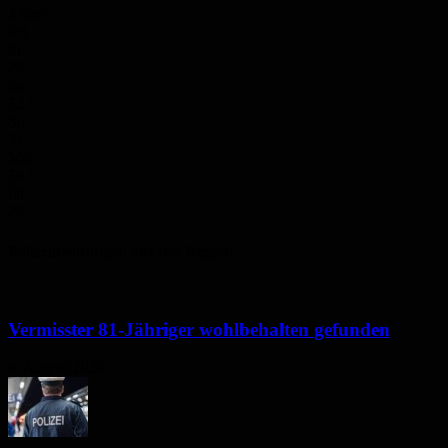
2.6m/s
0%
Fr.
28
°
Sa.
32
°
So.
34
°
Mo.
36
°
Di.
28
°
Polizeimeldungen aus der Region
Vermisster 81-Jähriger wohlbehalten gefunden
6. August 2026