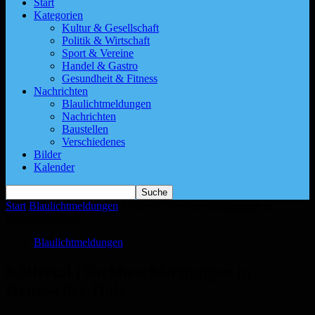
Start
Kategorien
Kultur & Gesellschaft
Politik & Wirtschaft
Sport & Vereine
Handel & Gastro
Gesundheit & Fitness
Nachrichten
Blaulichtmeldungen
Nachrichten
Baustellen
Verschiedenes
Bilder
Kalender
Start
Blaulichtmeldungen
Köllertal | Sachbeschädigungen in
Heusweiler-Holz
Blaulichtmeldungen
Köllertal | Sachbeschädigungen in
Heusweiler-Holz