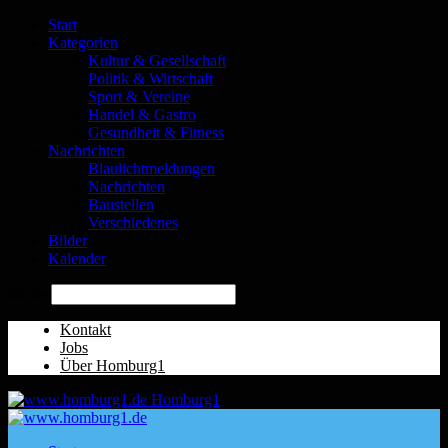
Start
Kategorien
Kultur & Gesellschaft
Politik & Wirtschaft
Sport & Vereine
Handel & Gastro
Gesundheit & Fitness
Nachrichten
Blaulichtmeldungen
Nachrichten
Baustellen
Verschiedenes
Bilder
Kalender
Suche
Kontakt
Jobs
Über Homburg1
Homburg1