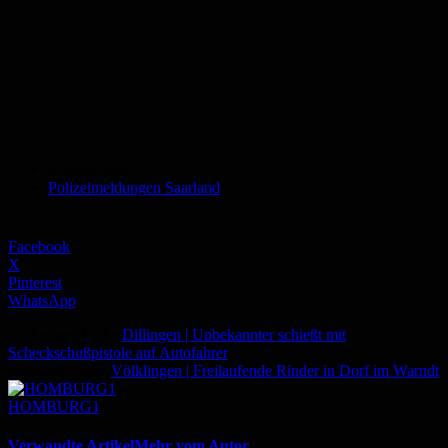
Schlagworte
Polizeimeldungen Saarland
Facebook
X
Pinterest
WhatsApp
Vorheriger Artikel
Dillingen | Unbekannter schießt mit
Scheckschußpistole auf Autofahrer
Nächster Artikel
Völklingen | Freilaufende Rinder in Dorf im Warndt
HOMBURG1
Verwandte Artikel
Mehr vom Autor