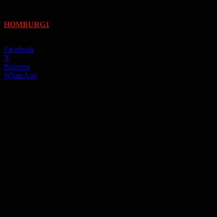
Von
HOMBURG1
-
5. Juni 2026
Facebook
X
Pinterest
WhatsApp
Foto: Ingeborg Neumann
Anzeige