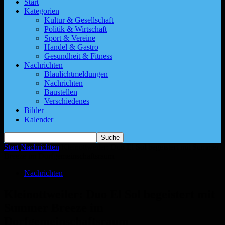
Start
Kategorien
Kultur & Gesellschaft
Politik & Wirtschaft
Sport & Vereine
Handel & Gastro
Gesundheit & Fitness
Nachrichten
Blaulichtmeldungen
Nachrichten
Baustellen
Verschiedenes
Bilder
Kalender
Start
Nachrichten
Kleinottweiler: Duo El Sol begeistert mit Summer
Breeze im Dorfgemeinschaftsraum
Nachrichten
Kleinottweiler: Duo El Sol begeistert mit
Summer Breeze im
Dorfgemeinschaftsraum