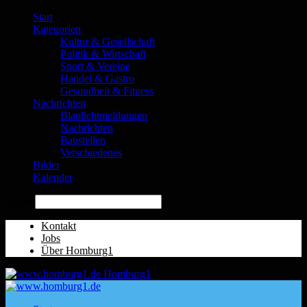
Start
Kategorien
Kultur & Gesellschaft
Politik & Wirtschaft
Sport & Vereine
Handel & Gastro
Gesundheit & Fitness
Nachrichten
Blaulichtmeldungen
Nachrichten
Baustellen
Verschiedenes
Bilder
Kalender
Suche
Kontakt
Jobs
Über Homburg1
Homburg1