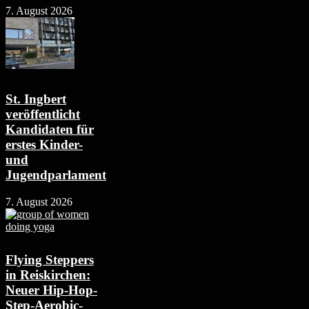
7. August 2026
St. Ingbert
veröffentlicht
Kandidaten für
erstes Kinder-
und
Jugendparlament
7. August 2026
Flying Steppers
in Reiskirchen:
Neuer Hip-Hop-
Step-Aerobic-