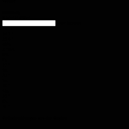
Wetter
Homburg
Klarer Himmel
enter location
24
°
C
24.7
°
23.6
°
40%
2.7m/s
0%
Fr.
27
°
Sa.
32
°
So.
36
°
Mo.
35
°
Di.
31
°
Polizeimeldungen aus der Region