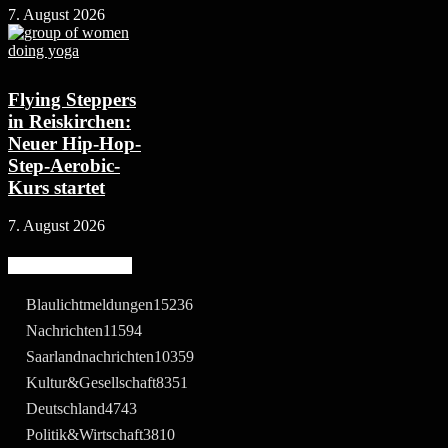
7. August 2026
Flying Steppers
in Reiskirchen:
Neuer Hip-Hop-
Step-Aerobic-
Kurs startet
7. August 2026
Beliebte Kategorie
Blaulichtmeldungen
15236
Nachrichten
11594
Saarlandnachrichten
10359
Kultur&Gesellschaft
8351
Deutschland
4743
Politik&Wirtschaft
3810