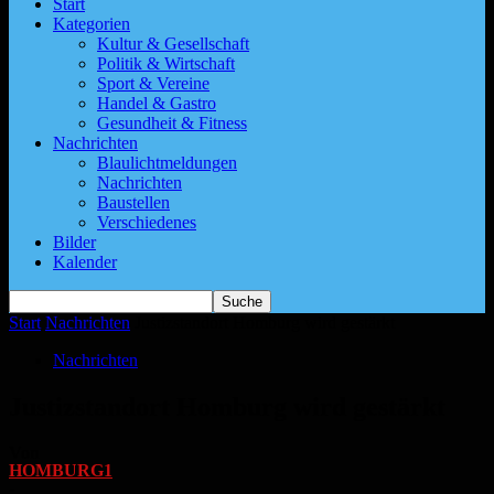
Start
Kategorien
Kultur & Gesellschaft
Politik & Wirtschaft
Sport & Vereine
Handel & Gastro
Gesundheit & Fitness
Nachrichten
Blaulichtmeldungen
Nachrichten
Baustellen
Verschiedenes
Bilder
Kalender
Start
Nachrichten
Justizstandort Homburg wird gestärkt
Nachrichten
Justizstandort Homburg wird gestärkt
Von
HOMBURG1
-