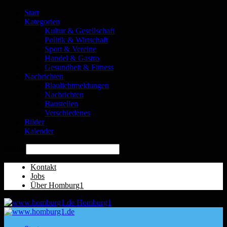
Start
Kategorien
Kultur & Gesellschaft
Politik & Wirtschaft
Sport & Vereine
Handel & Gastro
Gesundheit & Fitness
Nachrichten
Blaulichtmeldungen
Nachrichten
Baustellen
Verschiedenes
Bilder
Kalender
Suche
Kontakt
Jobs
Über Homburg1
Homburg1