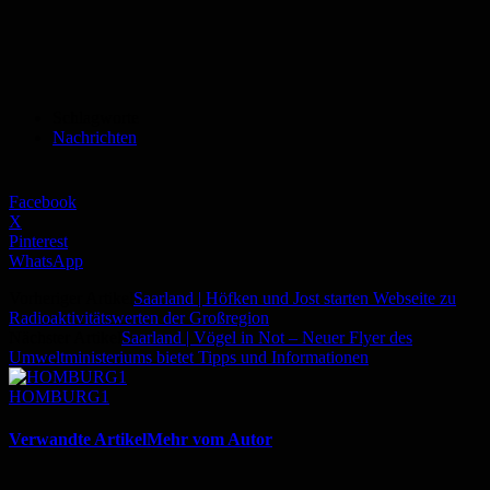
Schlagworte
Nachrichten
Facebook
X
Pinterest
WhatsApp
Vorheriger Artikel
Saarland | Höfken und Jost starten Webseite zu
Radioaktivitätswerten der Großregion
Nächster Artikel
Saarland | Vögel in Not – Neuer Flyer des
Umweltministeriums bietet Tipps und Informationen
HOMBURG1
Verwandte Artikel
Mehr vom Autor