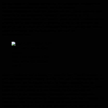
Das saarländische Justizministerium hat eine umfassende Strukturreform
der Gerichtslandschaft vorgestellt, durch die sämtliche
Amtsgerichtsstandorte dauerhaft gesichert werden. „Das ist auch eine gute
Nachricht für das Amtsgericht Homburg“, unterstreicht die SPD-
Landtagsabgeordnete Elke Eder-Hippler. „Denn an allen Gerichten werden
weiterhin die Dienstleistungen vorgehalten, die für die Bürgerinnen und
Bürger gerade in schwierigen Lebenslagen besonders wichtig sind. Hierzu
zählen Betreuungs- und Nachlasssachen, aber auch die
Rechtsantragsstellen.“
Elke Eder-Hippler, SPD
Foto: www.spd-fraktion-
saar.de
Klarere Strukturen soll es künftig vor allem im Saar-Pfalz-Kreis geben: So
wird das Amtsgericht Homburg auch für Zivil- und Familiensachen aus dem
Gerichtsbezirk des Nachbargerichts in St. Ingbert zuständig sein. Im
Gegenzug wechseln die Strafsachen von Homburg nach St. Ingbert. „Damit
haben wir beide Gerichte in ihrem Bestand gesichert und zugleich
hinreichend große, zukunftsfähige Abteilungen an beiden Standorten
geschaffen. Außerdem werden die Zuständigkeiten nach dem Grundsatz `Ein
Gericht für einen Kreis´ klarer sortiert. Die Strukturreform von
Justizminister Reinhold Jost ist damit für unseren Kreis, aber auch und vor