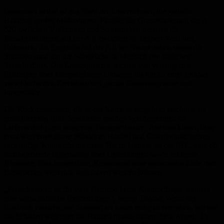
Besonders heikel ist aus Sicht der Unternehmen die geballte
Häufung großer Maßnahmen. Parallel zur Grundsanierung der A
620 zwischen Völklingen und Saarbrücken belasten die
Einschränkungen auf der A 6 zwischen St. Ingbert-West und
Rohrbach, die Engstelle auf der A 8 bei Neunkirchen sowie die
Situation rund um die Saarbrücke in Mettlach den täglichen
Verkehrsfluss. Die Konsequenzen reichen von verlängerten
Fahrzeiten über kilometerlange Umwege bis hin zu einer spürbar
verschlechterten Erreichbarkeit ganzer Gewerbegebiete und
Innenstädte.
Die Rückmeldungen, die in der Kammer eingehen, zeichnen ein
ernüchterndes Bild. Spediteure melden Verzögerungen im
Lieferverkehr und steigende Transportkosten, Betriebe klagen über
erschwert erreichbare Standorte, Handel und Gastronomie spüren
rückläufige Kundenfrequenzen. Hinzu komme, so die IHK, eine oft
unzureichende Information über Umleitungen sowie fehlende
Hinweise, dass Innenstädte, Restaurants oder touristische Ziele trotz
Bauarbeiten weiterhin angefahren werden können.
„Erreichbarkeit ist für viele Betriebe keine Komfortfrage, sondern
eine wirtschaftliche Existenzfrage“, betont Thomé. Wenn der
Eindruck entstehe, ein Standort sei kaum mehr zu erreichen, blieben
die Schäden weit über die Bauzeit hinaus haften. Sein Appell: Es