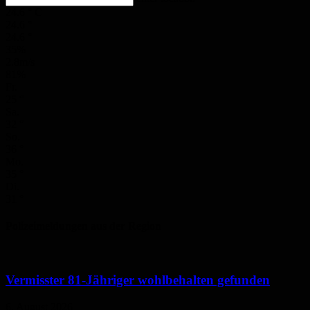
24.6
°
C
24.6
°
24.6
°
35%
2.8m/s
81%
Fr.
25
°
Sa.
32
°
So.
36
°
Mo.
35
°
Di.
31
°
Polizeimeldungen aus der Region
Vermisster 81-Jähriger wohlbehalten gefunden
6. August 2026