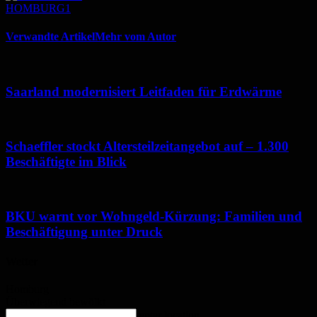
HOMBURG1
Verwandte Artikel
Mehr vom Autor
Saarland modernisiert Leitfaden für Erdwärme
Schaeffler stockt Altersteilzeitangebot auf – 1.300
Beschäftigte im Blick
BKU warnt vor Wohngeld-Kürzung: Familien und
Beschäftigung unter Druck
Wetter
Homburg
Überwiegend bewölkt
enter location