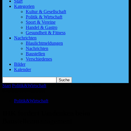
Start
Kategorien
Kultur & Gesellschaft
Politik & Wirtschaft
Sport & Vereine
Handel & Gastro
Gesundheit & Fitness
Nachrichten
Blaulichtmeldungen
Nachrichten
Baustellen
Verschiedenes
Bilder
Kalender
Start
Politik&Wirtschaft
IHK fordert Umdenken beim
Baustellenmanagement
Politik&Wirtschaft
IHK fordert Umdenken beim
Baustellenmanagement