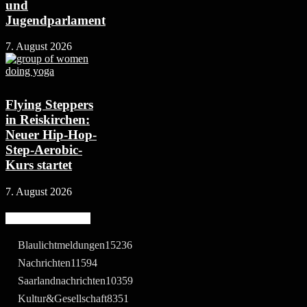
und
Jugendparlament
7. August 2026
Flying Steppers
in Reiskirchen:
Neuer Hip-Hop-
Step-Aerobic-
Kurs startet
7. August 2026
Beliebte Kategorie
Blaulichtmeldungen
15236
Nachrichten
11594
Saarlandnachrichten
10359
Kultur&Gesellschaft
8351