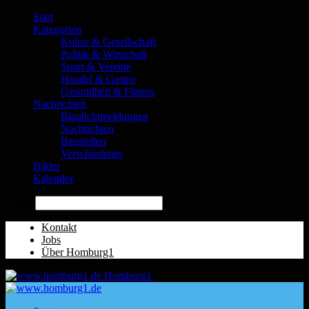
Start
Kategorien
Kultur & Gesellschaft
Politik & Wirtschaft
Sport & Vereine
Handel & Gastro
Gesundheit & Fitness
Nachrichten
Blaulichtmeldungen
Nachrichten
Baustellen
Verschiedenes
Bilder
Kalender
Suche
Kontakt
Jobs
Über Homburg1
Homburg1