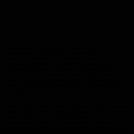
Konkret schlägt die Kammer unter anderem zusätzliche
Bauzeitenfenster auf der A 620 vor, ebenso wie die Prüfung
alternativer Sperrkonzepte in verkehrsarmen Zeiten und zusätzlicher
Fahrspuren zu Stoßzeiten. Eine räumliche Anpassung des
Absperrbereichs zwischen Völklingen und Saarbrücken-Gersweiler
soll die tägliche Stausituation entschärfen. Verlangt werden zudem
ein landesweiter Baustellenkoordinator zur Abstimmung von
Straßen- und Schienenbauprojekten, digitale Echtzeitinformationen
für Autofahrer sowie dauerhaft ausgewiesene, leistungsfähige
Umleitungsstrecken.
Weitere Vorschläge zielen auf die Folgen von Unfällen und auf den
Umstieg auf andere Verkehrsmittel: Eine schnelle Eingreiftruppe aus
Polizei, Straßenwacht und Abschleppdiensten soll
Baustellenbereiche zügig wieder freibekommen. Park-and-Ride-
Angebote sollen ausgebaut, der Neubau der Saarbrücke in Mettlach
beschleunigt werden. Auch ein kostenfreier ÖPNV an Samstagen