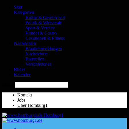
Start
Kategorien
Kultur & Gesellschaft
Politik & Wirtschaft
Sport & Vereine
Handel & Gastro
Gesundheit & Fitness
Nachrichten
Blaulichtmeldungen
Nachrichten
Baustellen
Verschiedenes
Bilder
Kalender
Suche
Kontakt
Jobs
Über Homburg1
Homburg1