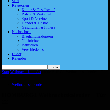
Start
Kategorien
Kultur & Gesellschaft
Politik & Wirtschaft
Sport & Vereine
Handel & Gastro
Gesundheit & Fitness
Nachrichten
Blaulichtmeldungen
Nachrichten
Baustellen
Verschiedenes
Bilder
Kalender
Start
Weihnachtskalender
HOMBURG1 Weihnachtskalender – Tür
22
Weihnachtskalender
HOMBURG1 Weihnachtskalender – Tür
22