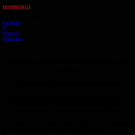
Von
HOMBURG1
-
22. Dezember 2022
Facebook
X
Pinterest
WhatsApp
HoHoHo und herzlich Willkommen zum
großen
HOMBURG1-Weihnachtskalender.
Heute, am
22. Dezember
, verlosen wir unter allen
Teilnehmern einen Gutschein im Wert von 50 Euro,
zur Verfügung gestellt vom Restaurant Oh!lio.
Im Herzen der Kreisstadt, dem Homburger Marktplatz,
erlebt ihr italienische Küche vom Feinsten: