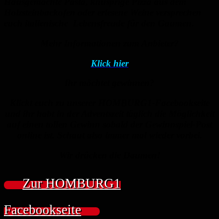
Hausgemachte Pasta, knusprige Pizza aus dem
Holzsteinbackofen oder erlesene Weine versprechen
euch italienische Lebensfreude für den Gaumen.
Mehr Informationen zum Anbieter?
Klick hier
Ihr möchtet gewinnen?
Klickt euch zu unserer HOMBURG1-Facebookseite
und ihr habt in der Adventszeit täglich die Möglichkeit
auf einen tollen Gewinn sobald der Gewinnspiel-Post
online ist. Schaut also immer mal wieder vorbei.
Wir drücken die Daumen!
Zur HOMBURG1
Facebookseite