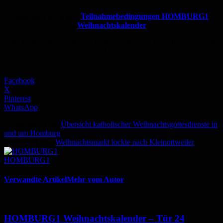
Hier geht es zu den
Teilnahmebedingungen HOMBURG1
Weihnachtskalender
Das Gewinnspiel zum 22.Türchen endet am 23.12.2022 um 23:59
Uhr!
Facebook
X
Pinterest
WhatsApp
Vorheriger Artikel
Übersicht katholischer Weihnachtsgottesdienste in
und um Homburg
Nächster Artikel
Weihnachtsmarkt lockte nach Kleinottweiler
HOMBURG1
Verwandte Artikel
Mehr vom Autor
HOMBURG1 Weihnachtskalender – Tür 24