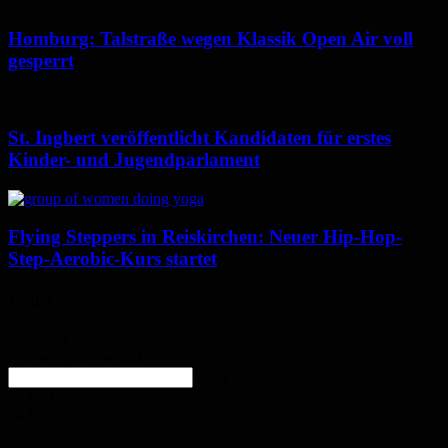
Homburg: Talstraße wegen Klassik Open Air voll
gesperrt
St. Ingbert veröffentlicht Kandidaten für erstes
Kinder- und Jugendparlament
Flying Steppers in Reiskirchen: Neuer Hip-Hop-
Step-Aerobic-Kurs startet
Wetter
Homburg
Überwiegend bewölkt
enter location
24.6
°
C
24.6
°
24.6
°