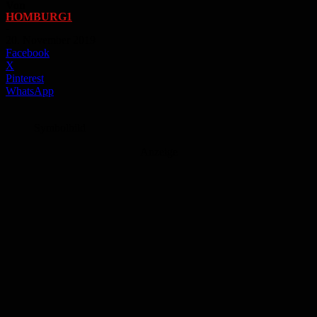
Von
HOMBURG1
-
20. November 2019
Facebook
X
Pinterest
WhatsApp
Symbolbild
Anzeige