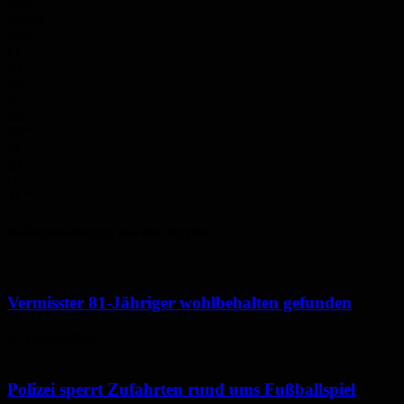
35%
2.8m/s
81%
Fr.
25
°
Sa.
32
°
So.
36
°
Mo.
35
°
Di.
31
°
Polizeimeldungen aus der Region
Vermisster 81-Jähriger wohlbehalten gefunden
6. August 2026
Polizei sperrt Zufahrten rund ums Fußballspiel