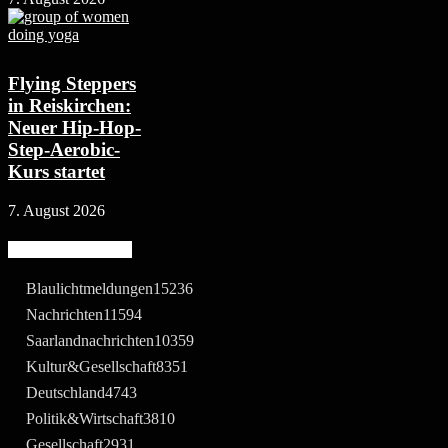
Flying Steppers
in Reiskirchen:
Neuer Hip-Hop-
Step-Aerobic-
Kurs startet
7. August 2026
Beliebte Kategorie
Blaulichtmeldungen
15236
Nachrichten
11594
Saarlandnachrichten
10359
Kultur&Gesellschaft
8351
Deutschland
4743
Politik&Wirtschaft
3810
Gesellschaft
2931