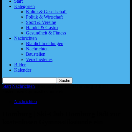
Start
Kategorien
Kultur & Gesellschaft
Politik & Wirtschaft
Sport & Vereine
Handel & Gastro
Gesundheit & Fitness
Nachrichten
Blaulichtmeldungen
Nachrichten
Baustellen
Verschiedenes
Bilder
Kalender
Start
Nachrichten
Homburg | Ski-Club Homburg lädt zur
kostenlosen Gymnastikstunde ein
Nachrichten
Homburg | Ski-Club Homburg lädt zur
kostenlosen Gymnastikstunde ein