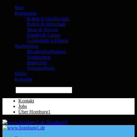
Start
Kategorien
Kultur & Gesellschaft
Politik & Wirtschaft
Sport & Vereine
Handel & Gastro
Gesundheit & Fitness
Nachrichten
Blaulichtmeldungen
Nachrichten
Baustellen
Verschiedenes
Bilder
Kalender
Suche
Kontakt
Jobs
Über Homburg1
Homburg1