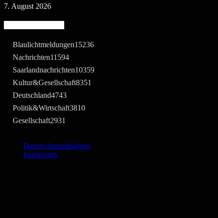
7. August 2026
Beliebte Kategorie
Blaulichtmeldungen
15236
Nachrichten
11594
Saarlandnachrichten
10359
Kultur&Gesellschaft
8351
Deutschland
4743
Politik&Wirtschaft
3810
Gesellschaft
2931
Datenschutzerklärung
Impressum
©