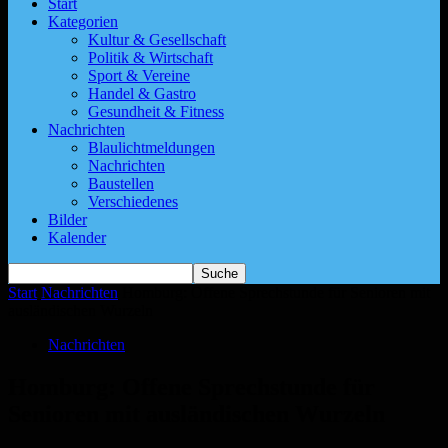
Start
Kategorien
Kultur & Gesellschaft
Politik & Wirtschaft
Sport & Vereine
Handel & Gastro
Gesundheit & Fitness
Nachrichten
Blaulichtmeldungen
Nachrichten
Baustellen
Verschiedenes
Bilder
Kalender
Start
Nachrichten
Homburg: Offene Sprechstunde für Senioren mit
ausländischen Wurzeln
Nachrichten
Homburg: Offene Sprechstunde für
Senioren mit ausländischen Wurzeln