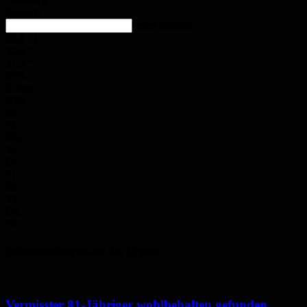
Bedeckt
enter location
32.8
°
C
32.9
°
31.3
°
23%
3.3m/s
90%
So.
34
°
Mo.
34
°
Di.
31
°
Mi.
33
°
Do.
35
°
Polizeimeldungen aus der Region
Vermisster 81-Jähriger wohlbehalten gefunden