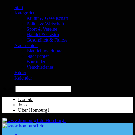
Start
Kategorien
Kultur & Gesellschaft
Politik & Wirtschaft
Sport & Vereine
Handel & Gastro
Gesundheit & Fitness
Nachrichten
Blaulichtmeldungen
Nachrichten
Baustellen
Verschiedenes
Bilder
Kalender
Suche
Kontakt
Jobs
Über Homburg1
Homburg1