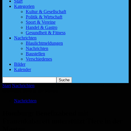
Start
Kategorien
Kultur & Gesellschaft
Politik & Wirtschaft
Sport & Vereine
Handel & Gastro
Gesundheit & Fitness
Nachrichten
Blaulichtmeldungen
Nachrichten
Baustellen
Verschiedenes
Bilder
Kalender
Start
Nachrichten
Homburg: Benefizabend mit Frauenkabarett
unterstützt Tiere in der Mastau
Nachrichten
Homburg: Benefizabend mit
Frauenkabarett unterstützt Tiere in der
Mastau