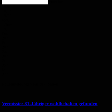
enter location
15.9
°
C
18.1
°
15.7
°
65%
1.3m/s
1%
Do.
20
°
Fr.
28
°
Sa.
30
°
So.
35
°
Mo.
37
°
Polizeimeldungen aus der Region
Vermisster 81-Jähriger wohlbehalten gefunden