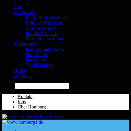
Start
Kategorien
Kultur & Gesellschaft
Politik & Wirtschaft
Sport & Vereine
Handel & Gastro
Gesundheit & Fitness
Nachrichten
Blaulichtmeldungen
Nachrichten
Baustellen
Verschiedenes
Bilder
Kalender
Suche
Kontakt
Jobs
Über Homburg1
Homburg1