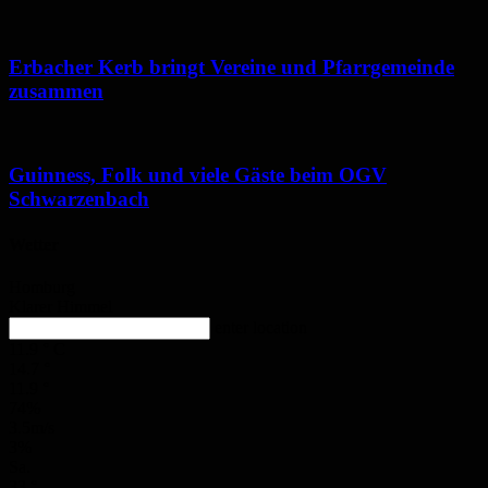
Erbacher Kerb bringt Vereine und Pfarrgemeinde
zusammen
Guinness, Folk und viele Gäste beim OGV
Schwarzenbach
Wetter
Homburg
Klarer Himmel
enter location
11.9
°
C
14.7
°
11.9
°
74%
3.5m/s
3%
Sa.
33
°