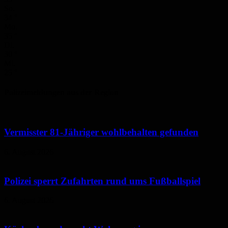
So.
34
°
Mo.
35
°
Di.
30
°
Mi.
25
°
Polizeimeldungen aus der Region
Vermisster 81-Jähriger wohlbehalten gefunden
6. August 2026
Polizei sperrt Zufahrten rund ums Fußballspiel
6. August 2026