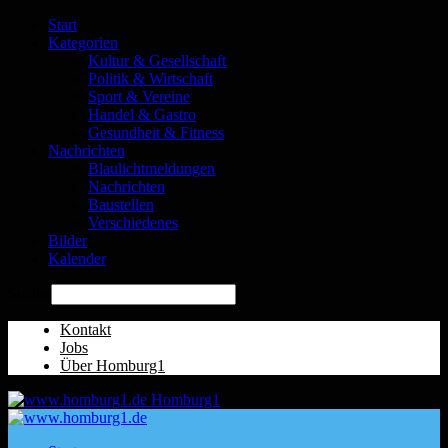
Start
Kategorien
Kultur & Gesellschaft
Politik & Wirtschaft
Sport & Vereine
Handel & Gastro
Gesundheit & Fitness
Nachrichten
Blaulichtmeldungen
Nachrichten
Baustellen
Verschiedenes
Bilder
Kalender
Suche
Kontakt
Jobs
Über Homburg1
Homburg1