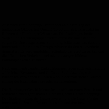
Zusätzlich zum Shopping-Event findet an diesem Tag der
traditionelle Oktoberfest-Umzug (
13.30 Uhr ab Enklerplatz)
im
Rahmen der Homburger Wiesn statt. Die festlich geschmückten
Wagen und Trachtengruppen ziehen durch die Innenstadt und
sorgen für eine ausgelassene Stimmung. Bitte beachten, dass die
Innenstadt aufgrund des Umzugs teilweise für den Autoverkehr
gesperrt ist. Es wird empfohlen, außerhalb der Stadt zu parken und
die öffentlichen Verkehrsmittel oder die ausgeschilderten
Parkmöglichkeiten zu nutzen.
Nach einem entspannten Einkaufsbummel laden euch jedenfalls die
zahlreichen Restaurants und Cafés der Stadt dazu ein, sich
kulinarisch verwöhnen zu lassen – ob in der malerischen Altstadt,
entlang der Eisenbahnstraße oder im Talzentrum.
Die Homburger Geschäftsleute freuen sich auf euren Besuch und
wünschen einen genussvollen Herbsttag beim Herbst Shopping!
Das Stadtmarketing, der Gewerbeverein und die Geschäfte der
Innenstadt heißen alle Besucher aus nah und fern herzlich
willkommen.