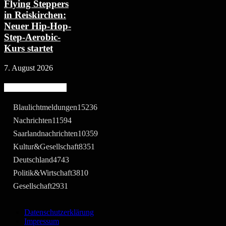
Flying Steppers
in Reiskirchen:
Neuer Hip-Hop-
Step-Aerobic-
Kurs startet
7. August 2026
Beliebte Kategorie
Blaulichtmeldungen
15236
Nachrichten
11594
Saarlandnachrichten
10359
Kultur&Gesellschaft
8351
Deutschland
4743
Politik&Wirtschaft
3810
Gesellschaft
2931
Datenschutzerklärung
Impressum