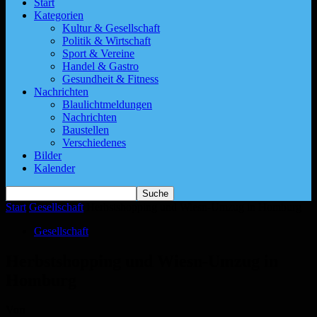
Start
Kategorien
Kultur & Gesellschaft
Politik & Wirtschaft
Sport & Vereine
Handel & Gastro
Gesundheit & Fitness
Nachrichten
Blaulichtmeldungen
Nachrichten
Baustellen
Verschiedenes
Bilder
Kalender
Start
Gesellschaft
Herbstshopping und Wiesn-Umzug in Homburg
Gesellschaft
Herbstshopping und Wiesn-Umzug in
Homburg
Von