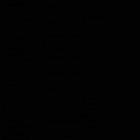
Confiserie & Café
Eisenbahnstraße 3
Welsch
Rabattwürfeln
CFD City-Foto
Kirchenstraße 2
für
X
GmbH
Bilderrahmen
Saarbrücker Straße
Crea Doro
X
19
Edeka Bittner
Mannlichstraße 20
Ems Hues –
Saarbrücker Straße
Schönes, Buntes
3
und Dekoratives
Saarbrücker Straße
En Vogue
20
Expert Axel
Talstraße 38 b
Ulmcke
zu jedem Paar
Galileo – Outdoor
Saarbrücker Straße
Schuhe
X
& Trekking
26
1 Paar Socken
gratis
GLOBUS
Neunmorgenstraße
facebook-
Markthalle Einöd
10
Gewinnspiel
Homburger
La-Baule-Platz 10
Schlüsseldienst