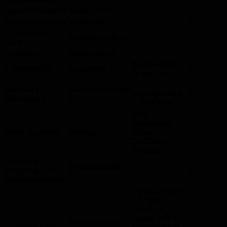
Juwelier Bonkhoff
Marktplatz 11
Kaju’s Genusswelt
Marktstraße 9
X
Kunstzentrum
Karlsbergstraße 14
Veith
Ledershop
Gerberstraße 2
Rabattwürfeln
Lieblingsstück
Kanalstraße 3
X
Di und Do
1
Manuela´s
Saarbrücker Straße
Zusatzgeschenk
X
Modelounge
3
+ 5% Rabatt
Preis- +
Kennenlern-
Markt-Apotheke
Marktplatz 12
Aktion
Dr. Theiss-
Produkte
Matratzen
Eisenbahnstraße
Boxspring- und
X
35
Wasserbettencenter
2 süße Teilchen
+ 1 gratis
1 kl. Ring
Lyoner 3,49 €
Eisenbahnstraße