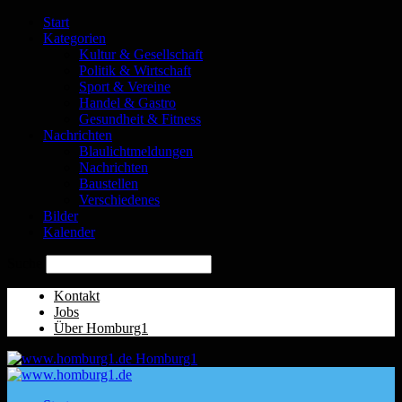
Start
Kategorien
Kultur & Gesellschaft
Politik & Wirtschaft
Sport & Vereine
Handel & Gastro
Gesundheit & Fitness
Nachrichten
Blaulichtmeldungen
Nachrichten
Baustellen
Verschiedenes
Bilder
Kalender
Suche
Kontakt
Jobs
Über Homburg1
Homburg1