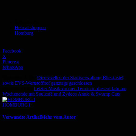
Schlagworte
Heimat shoppen
Homburg
Facebook
X
Pinterest
WhatsApp
Vorheriger Artikel
Dienststellen der Stadtverwaltung Blieskastel
sowie EVS-Wertstoffhof ganztags geschlossen
Nächster Artikel
Letzter Musiksommer-Termin in diesem Jahr am
Wochenende mit Soulcafé und Zydeco Annie & Swamp Cats
HOMBURG1
Verwandte Artikel
Mehr vom Autor