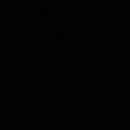
Weirich GmbH
Karlsbergstraße 15
Saarbrücker Straße
Welt der Wolle
X
1
Eisenbahnstraße
X-Comics
X
16
Anzeige