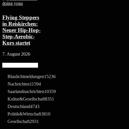
Flying Steppers
in Reiskirchen:
Neuer Hip-Hop-
Step-Aerobic-
Kurs startet
7. August 2026
Beliebte Kategorie
Blaulichtmeldungen
15236
Nachrichten
11594
Saarlandnachrichten
10359
Kultur&Gesellschaft
8351
Deutschland
4743
Politik&Wirtschaft
3810
Gesellschaft
2931