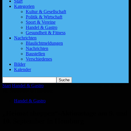
Start
Kategorien
Kultur & Gesellschaft
Politik & Wirtschaft
Sport & Vereine
Handel & Gastro
Gesundheit & Fitness
Nachrichten
Blaulichtmeldungen
Nachrichten
Baustellen
Verschiedenes
Bilder
Kalender
Start
Handel & Gastro
„Heimat shoppen“-Aktionstage am 9. und
10. September in Homburg
Handel & Gastro
„Heimat shoppen“-Aktionstage am 9. und
10. September in Homburg