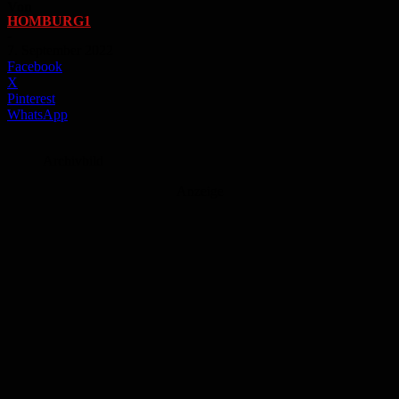
Von
HOMBURG1
-
7. September 2022
Facebook
X
Pinterest
WhatsApp
Archivbild
Anzeige