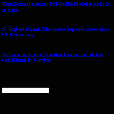
Total Normal zieht ins frühere H&M-Gebäude in St.
Ingbert
St. Ingbert-Hassel: Historische Registrierkasse feiert
90. Geburtstag
Verbraucherzentrale Saarland warnt vor Motten
und Käfern in Vorräten
Wetter
Homburg
Bedeckt
enter location
26.9
°
C
27.5
°
26.9
°
43%
1.2m/s