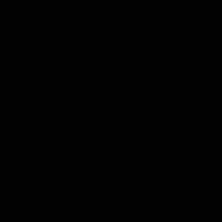
Metzgerei Braun
5 Dosen Wurst +
15
1 gratis
1
Fleischkäseweck
1,50 €
Musik Mohr
Talstraße 38
GmbH
NKD Deutschland
Saarbrücker Straße
X
GmbH
11
Opticland Die
Talstraße 26
X
Brille GmbH
Parfümerie CB
Eisenbahnstraße
GmbH
14-16
Sankt-Michael-
Per Due
beide Tage 10%
Straße 2
Am Zweibrücker
Piranja Cola
X
Tor 12
Poco Markt
Richard-Wagner-
X
Homburg
Straße 24-26
Rase – Der Textile
Marktplatz 16
Einrichter
Rats-Apotheke
Talstraße 23
Blumenpräsent,
Ritter Hörgeräte
Eisenbahnstraße