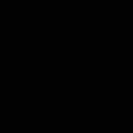
wenn Hörtest
GmbH
10
gemacht wird
Eisenbahnstraße
Scheu Lederwaren
X
20
Eisenbahnstraße
Schober
22
Schuhmode Noll
Kirchenstraße 6
Speer Das
Sanitätshaus
Talstraße 53
GmbH
Taschen Lotte
Talstraße 34
X
Rabatt auf
Tassen und
Eisenbahnstraße
Becher,
Tee- und Steinoase
X
11
Reduzierung auf
ausgewählte
Designer-Ketten
Thalia
20% auf
Deutschland
Talstraße 35
Kalender
GmbH & Co. KG
Unverpackt mit
Schanzstr. 4
X
Herz
Vexxy Parfümerie
Talstraße 38