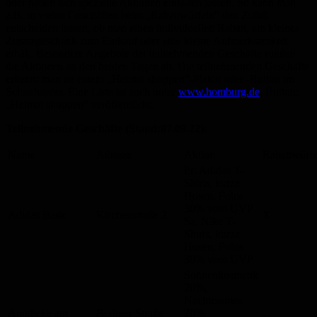
oder haben sich spezielle Aktionen einfallen lassen. So kann man
z.B. in vielen Geschäften beim „Rabattwürfeln“ den Zufall
entscheiden lassen, ob man einen individuellen Rabatt, ein kleines
Zusatzgeschenk zum Einkauf oder eine kleine Aufmerksamkeit
erhält. Besondere Angebote der teilnehmenden Geschäfte runden
die Aktionen an den beiden Tagen ab. Die teilnehmenden Geschäfte
erkennt man an einem „Heimat shoppen“-Plakat oder -Button im
Schaufenster. Eine Liste ist auch unter
www.homburg.de
, Button:
„Heimat shoppen“ veröffentlicht.
Teilnehmende Geschäfte (Stand:07.09.22):
Name
Adresse
Aktion
Rabattwürfe
Fr: Adidas T-
Shirts, kurze
Hosen, Polos
30% vom UVP
Adidas Basic
Kirchenstraße 2
X
Sa: Nike T-
Shirts, kurze
Hosen, Polos
30% vom UVP
Sonnenkosmetik
20%,
Nachtcremes
Apotheke am
Berliner Straße
20%