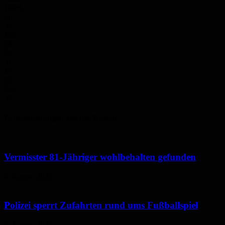
100%
So.
34
°
Mo.
34
°
Di.
31
°
Mi.
33
°
Do.
35
°
Polizeimeldungen aus der Region
Vermisster 81-Jähriger wohlbehalten gefunden
6. August 2026
Polizei sperrt Zufahrten rund ums Fußballspiel
6. August 2026