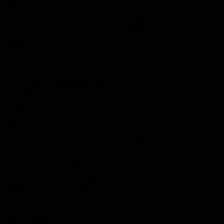
X
Erbach
104-106
ACC 600 40er P
25%
ACC 600 20er P
20%
Avie Brunnen-
Talstraße 34
X
Apotheke
Bäckerei Heusser
Eckstraße 3
X
Barbarossa
Bäckerei GmbH &
Talstraße 33
X
Co. KG
Blatt & Ferdinand
In den Rohrwiesen
im Hause Spezi
X
6
GmbH
Eisenbahnstraße
Bonita GmbH
Sale-Angebote
X
27
Eisenbahnstraße
Boutique de Missy
X
14-16
Braun Möbel-
Theo-Greiner-
Center GmbH &
Straße 1
Co. KG
Brinkmann
Kaufhaus
Talstraße 38 d
Coupon-Aktion
Homburg GmbH