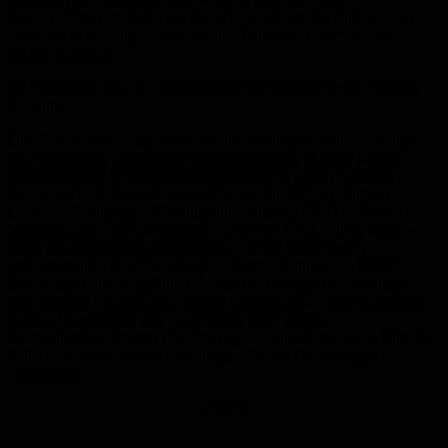
Feuerwehrfrau mit dabei ist
, die
sich
gezielt
um
die
Anliegen der
Mädchen in den Jugendfeuerwehren
kümmern kann
“, betonte
Stefan Schrögler.
Im Folgenden sind die Fachbeauftragten namentlich mit Funktion
benannt
:
Dirk
Sandmeyer
– Jugendfeuerwehrbeauftragter, Markus Menges –
stellvertretender Jugendfeuerwehrbeauftragter, Martina Krauss –
stellvertretende Jugendfeuerwehrbeauftragte, Kevin Bieringer –
Fachbereich
Wettbewerbe
Jugendfeuerwehr
, Philipp Burgard –
Leiter der Fachgruppe Führungsunterstützung (FUG),
Michael
Mörschbächer – stellvertretender Leiter der FUG,
Oliver Konz
–
Funk und Kommunikationstechnik
, Holger Vogelgesang –
stellvertretender Funkbeauftragter, Martin Weinmann –
CBRN
-
Beauftragter und -Zugführer
(chemische, biologische, radiologische
und nukleare Substanzen)
,
Manuel Langenbahn – stellvertretender
CBRN-Beauftragter und
–
Zugführer,
Peter Wachs –
Atemschutzbeauftragter / Gerätewagen Atemschutz,
sowie Christian
Feller –
stellvertretender Beauftragter für den Gerätewagen
Atemschutz
.
Anzeige