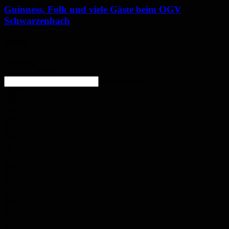
Guinness, Folk und viele Gäste beim OGV
Schwarzenbach
Wetter
Homburg
Ein paar Wolken
enter location
18.8
°
C
18.8
°
18.8
°
48%
3.2m/s
20%
Fr.
19
°
Sa.
32
°
So.
36
°
Mo.
35
°
Di.