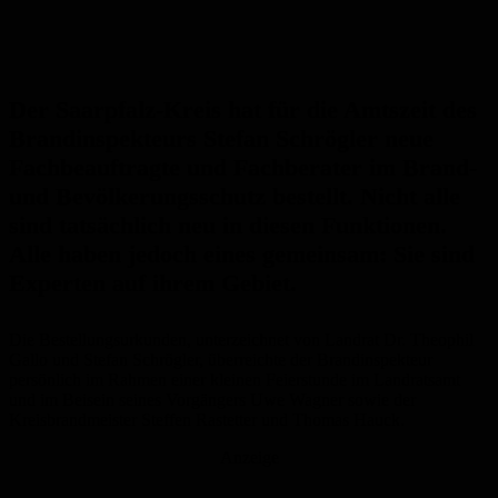
Der Saarpfalz-Kreis hat für die Amtszeit des
Brandinspekteurs Stefan Schrögler neue
Fachbeauftragte und Fachberater
im
Brand-
und
Bevölkerungsschutz
bestellt.
Nicht alle
sind tatsächlich neu
in diesen
Funktionen
.
A
lle haben jedoch eines gemeinsam: Sie sind
Experten auf ihrem Gebiet.
Die Bestellungsurkunden, unterzeichnet von Landrat Dr. Theophil
Gallo und Stefan Schrögler, überreichte der Brandinspekteur
persönlich im Rahmen einer kleinen Feierstunde im Landratsamt
und
im Beisein seines Vorgängers Uwe Wagner
sowie
der
Kreisbrandmeister Steffen Rastetter
und Thomas Hauck
.
Anzeige