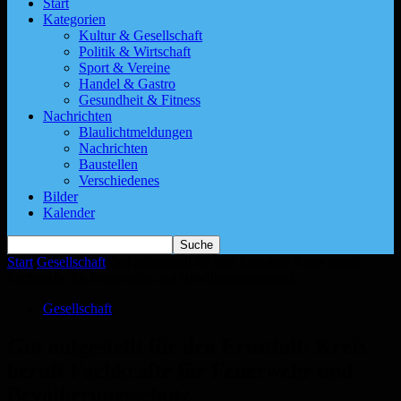
Start
Kategorien
Kultur & Gesellschaft
Politik & Wirtschaft
Sport & Vereine
Handel & Gastro
Gesundheit & Fitness
Nachrichten
Blaulichtmeldungen
Nachrichten
Baustellen
Verschiedenes
Bilder
Kalender
Start
Gesellschaft
Gut aufgestellt für den Ernstfall: Kreis beruft
Fachkräfte für Feuerwehr und Bevölkerungsschutz
Gesellschaft
Gut aufgestellt für den Ernstfall: Kreis
beruft Fachkräfte für Feuerwehr und
Bevölkerungsschutz