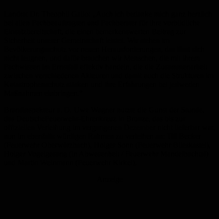
Landrat Dr. Theophil Gallo
: „Auch ich bedanke mich
ganz herzlich
bei allen Fachbeauftragten und Fachberater für ihre
vorbildliche
Einsatzbereitschaft, die einen bemerkenswerten Beitrag zur
Sicherheit
unserer Gemeinschaft
leistet
. Wir stehen im
Bevölkerungsschutz vor neuen Herausforderungen, das lässt sich
nicht leugnen, und dafür brauchen wir Menschen
,
die
mit
ihrem
Fachwissen im Ernstfall effektiv handeln
, die die Zusammenarbeit
zwischen verschiedenen Akteuren und damit auch die Strukturen im
Katastrophenschutz stärken
und ihre Erfahrungen bei jedweden
Maßnahmen einbringen.“
Brandinspekteur a. D. Uwe Wagner nutzte die Gunst der Stunde,
das Deutsche
Feuerwehr-Ehrenkreuz in Bronze, das bis zur
offiziellen Verleihung im vergangenen Dezember nicht lieferbar war,
nun im ebenfalls würdigen Rahmen zu verleihen an: Till Becker
(Feuerwehr Oberwürzbach), Holger Sonn (Feuerwehr Blieskastel),
Holger Vogelgesang (in Abwesenheit / Feuerwehr Mandelbachtal)
und Martin Weinmann (Feuerwehr Kirkel).
Anzeige