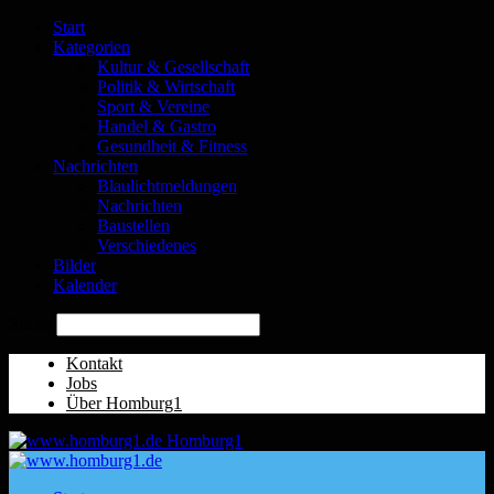
Start
Kategorien
Kultur & Gesellschaft
Politik & Wirtschaft
Sport & Vereine
Handel & Gastro
Gesundheit & Fitness
Nachrichten
Blaulichtmeldungen
Nachrichten
Baustellen
Verschiedenes
Bilder
Kalender
Suche
Kontakt
Jobs
Über Homburg1
Homburg1