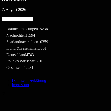
7. August 2026
Beliebte Kategorie
Blaulichtmeldungen
15236
Nachrichten
11594
Saarlandnachrichten
10359
Kultur&Gesellschaft
8351
Deutschland
4743
Politik&Wirtschaft
3810
Gesellschaft
2931
Datenschutzerklärung
Impressum
©