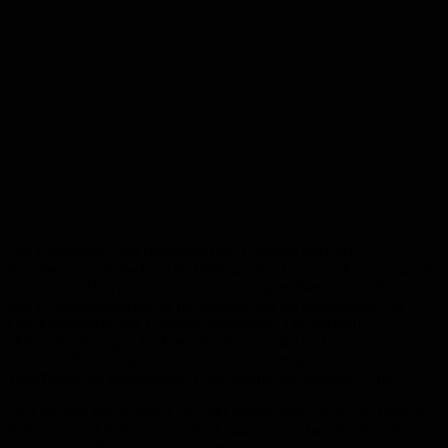
Die Fachberater
sind Bestandteil des Gesetzes über den
Brandschutz, die Technische Hilfe und des Katastrophenschutzes im
Saarland (SBKG), die bei der Ausbildung im Bereich des Brand-
und Katastrophenschutzes mitarbeiten und bei Maßnahmen zur
Gefahrenabwehr ihre Expertise einbringen. Die ebenfalls
ehrenamtlich tätigen Fachbeauftragten beraten und unterstützen
indes den Brandinspekteur, die Kreisbrandmeister und die
Wehrführer der kommunalen Feuerwehren im Saarpfalz-Kreis.
„Ich bin froh
und dankbar
,
ein
sehr
verlässliche
s
Team
um mich zu
haben
, das mir teilweise aus der Amtszeit
von
Uwe Wagner treu
geblieben ist
.
Besonders freut es mich, dass
auch eine