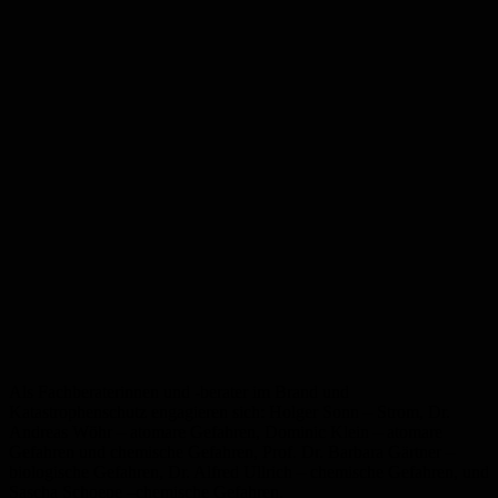
Als F
achberaterinnen und -berater im Brand und
Katastrophenschutz engagieren sich: Holger Sonn – Strom, Dr.
Andreas Wöhr –
atomare Gefahren
, Dominic Klein
– atomare
Gefahren und
chemische Gefahren
, Prof. Dr. Barbara Gärtner –
biologische Gefahren
,
Dr. Alfred Ullrich – chemische Gefahren, und
Sascha
Schoepe
–
chemische Gefahren.