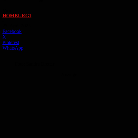
Von
HOMBURG1
-
25. April 2025
Facebook
X
Pinterest
WhatsApp
Foto: Sandra Brettar
Anzeige