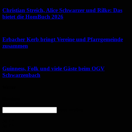
Christian Streich, Alice Schwarzer und Rilke: Das
bietet die HomBuch 2026
Erbacher Kerb bringt Vereine und Pfarrgemeinde
zusammen
Guinness, Folk und viele Gäste beim OGV
Schwarzenbach
Wetter
Homburg
Klarer Himmel
enter location
30.7
°
C
30.7
°
30.7
°
32%