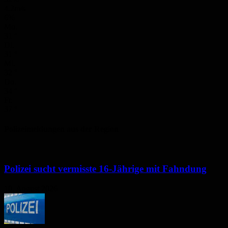
4.2m/s
6%
Mo.
31
°
Di.
31
°
Mi.
32
°
Do.
34
°
Fr.
37
°
Polizeimeldungen aus der Region
Polizei sucht vermisste 16-Jährige mit Fahndung
10. August 2026