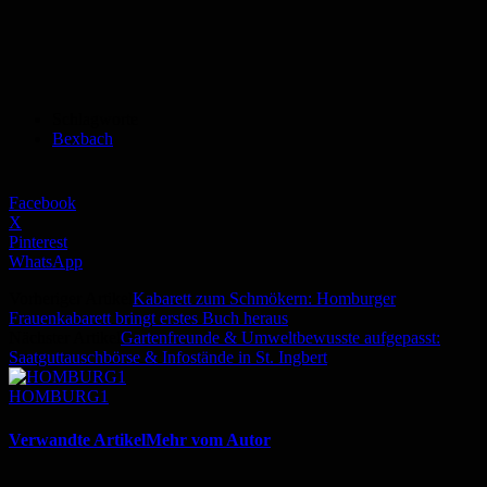
Schlagworte
Bexbach
Facebook
X
Pinterest
WhatsApp
Vorheriger Artikel
Kabarett zum Schmökern: Homburger
Frauenkabarett bringt erstes Buch heraus
Nächster Artikel
Gartenfreunde & Umweltbewusste aufgepasst:
Saatguttauschbörse & Infostände in St. Ingbert
HOMBURG1
Verwandte Artikel
Mehr vom Autor