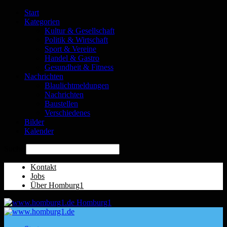
Start
Kategorien
Kultur & Gesellschaft
Politik & Wirtschaft
Sport & Vereine
Handel & Gastro
Gesundheit & Fitness
Nachrichten
Blaulichtmeldungen
Nachrichten
Baustellen
Verschiedenes
Bilder
Kalender
Suche
Kontakt
Jobs
Über Homburg1
Homburg1