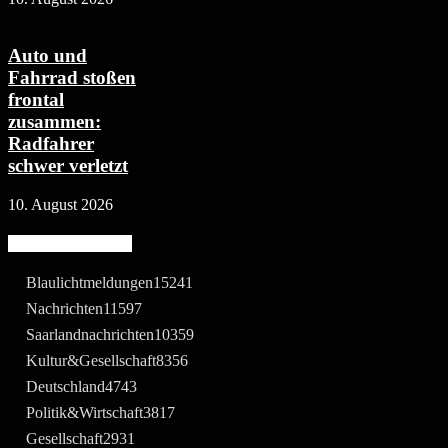
Auto und
Fahrrad stoßen
frontal
zusammen:
Radfahrer
schwer verletzt
10. August 2026
Beliebte Kategorie
Blaulichtmeldungen
15241
Nachrichten
11597
Saarlandnachrichten
10359
Kultur&Gesellschaft
8356
Deutschland
4743
Politik&Wirtschaft
3817
Gesellschaft
2931