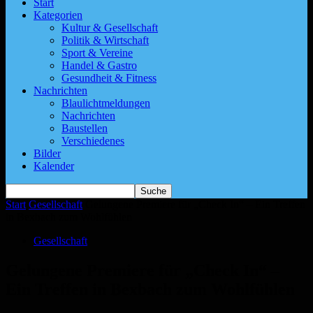
Start
Kategorien
Kultur & Gesellschaft
Politik & Wirtschaft
Sport & Vereine
Handel & Gastro
Gesundheit & Fitness
Nachrichten
Blaulichtmeldungen
Nachrichten
Baustellen
Verschiedenes
Bilder
Kalender
Start
Gesellschaft
Gelungene Premiere für „Check In“ – Ein Treffen
in Bexbach zum Wohlfühlen
Gesellschaft
Gelungene Premiere für „Check In“ –
Ein Treffen in Bexbach zum Wohlfühlen