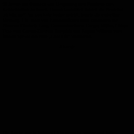
50 Jahren aus Bexbach und Umgebung eine Plattform zum
Kennenlernen zu bieten. Diesen Gedanken fanden die Besucher
„richtig gut“. So was habe bisher gefehlt, lautete die einhellige
Meinung. Ein Team von Ehrenamtlichen hatte zusammen mit
Pfarrerin Elisabeth Lang, Gemeindereferent Gregor Müller, Chiara
Titze vom Caritas-Zentrum Saarpfalz und Regina Wilhelm vom
Bistum Speyer das erste „Check In“ vorbereitet.
Anzeige
Die Kirche war in farbiges Licht getaucht, warme und kalte