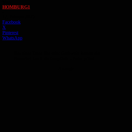
Von
HOMBURG1
-
12. Februar 2025
Facebook
X
Pinterest
WhatsApp
Bei einer Tasse Tee oder Glühwein kamen die
Besucher rasch ins Gespräch. - Foto: privat
Anzeige