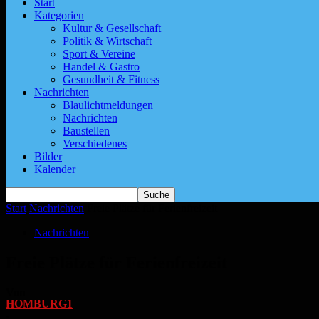
Start
Kategorien
Kultur & Gesellschaft
Politik & Wirtschaft
Sport & Vereine
Handel & Gastro
Gesundheit & Fitness
Nachrichten
Blaulichtmeldungen
Nachrichten
Baustellen
Verschiedenes
Bilder
Kalender
Start
Nachrichten
Freie Plätze für Ferienfreizeit
Nachrichten
Freie Plätze für Ferienfreizeit
Von
HOMBURG1
-