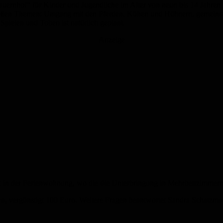
 Bauernhof“ für Kinder und Jugendliche im Alter von neun bis 14 Jahren
e großen Themen: Umgang mit den Pferden, Kühen und Hühnern, gemeinsa
ielen und Toben ist natürlich geplant.
Anzeige
 in der Ferienwohnung, wo die die Unterbringung in Mehrbettzimmern 
ro, vergünstigt 100 Euro. Weitere Fragen beantwortet Sandra Schatzm