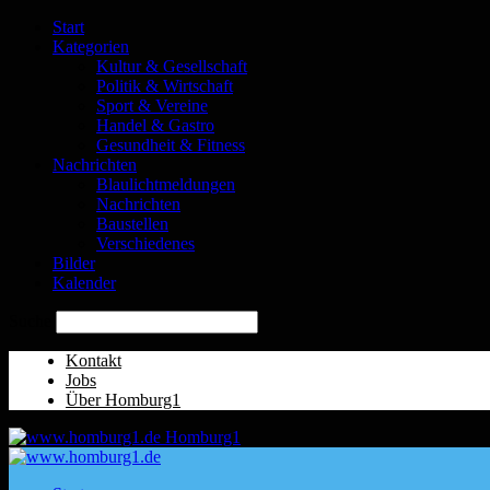
Start
Kategorien
Kultur & Gesellschaft
Politik & Wirtschaft
Sport & Vereine
Handel & Gastro
Gesundheit & Fitness
Nachrichten
Blaulichtmeldungen
Nachrichten
Baustellen
Verschiedenes
Bilder
Kalender
Suche
Kontakt
Jobs
Über Homburg1
Homburg1