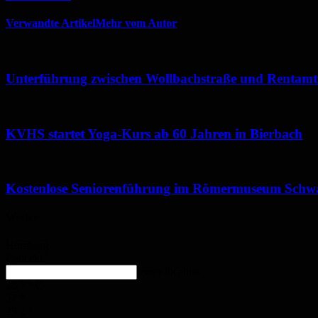
Verwandte Artikel
Mehr vom Autor
Unterführung zwischen Wollbachstraße und Rentamtst
KVHS startet Yoga-Kurs ab 60 Jahren in Bierbach
Kostenlose Seniorenführung im Römermuseum Schw
Wetter
Homburg
Bedeckt
enter location
25.7
°
C
27
°
25.2
°