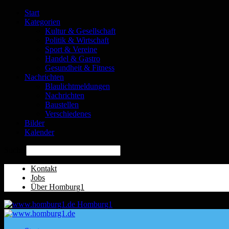
Start
Kategorien
Kultur & Gesellschaft
Politik & Wirtschaft
Sport & Vereine
Handel & Gastro
Gesundheit & Fitness
Nachrichten
Blaulichtmeldungen
Nachrichten
Baustellen
Verschiedenes
Bilder
Kalender
Suche
Kontakt
Jobs
Über Homburg1
Homburg1