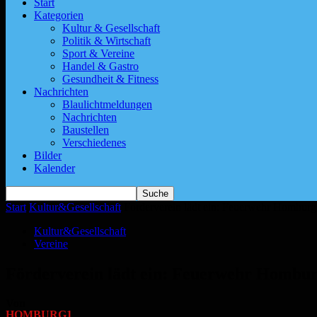
Start
Kategorien
Kultur & Gesellschaft
Politik & Wirtschaft
Sport & Vereine
Handel & Gastro
Gesundheit & Fitness
Nachrichten
Blaulichtmeldungen
Nachrichten
Baustellen
Verschiedenes
Bilder
Kalender
Start
Kultur&Gesellschaft
Förderverein lädt ein: Feuerwehr Homburg 
Kultur&Gesellschaft
Vereine
Förderverein lädt ein: Feuerwehr Homburg
Von
HOMBURG1