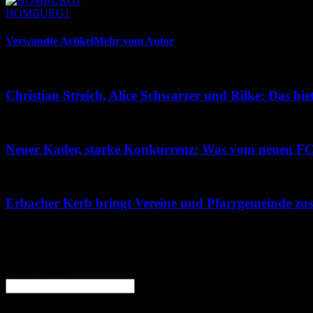
HOMBURG1
Verwandte Artikel
Mehr vom Autor
Christian Streich, Alice Schwarzer und Rilke: Das b
Neuer Kader, starke Konkurrenz: Was vom neuen FCH
Erbacher Kerb bringt Vereine und Pfarrgemeinde z
Wetter
Homburg
Klarer Himmel
enter location
16.9
°
C
18.6
°