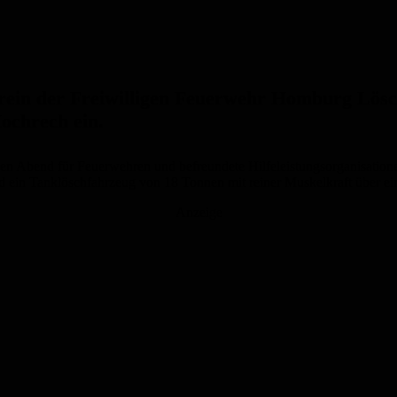
erein der Freiwilligen Feuerwehr Homburg Lös
ochrech ein.
nen Abend für Feuerwehren und befreundete Hilfeleistungsorganisation
d ein Tanklöschfahrzeug von 18 Tonnen mit reiner Muskelkraft über e
Anzeige