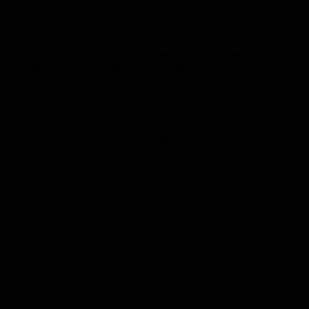
ntag, 6. August, ab 10 Uhr statt. Dieser startet mit einem Fassbierans
amm angeboten – zwei Hüpfburgen, Wachführungen, Jugendfeuerwehrvor
vorsitzende Manfred Rippel und Löschbezirksführer Volker Kern freuen
Anzeige