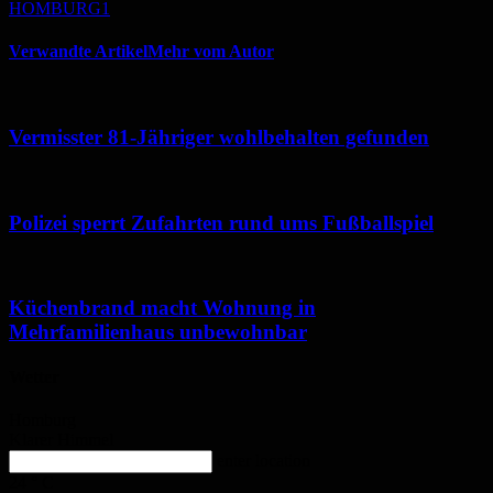
HOMBURG1
Verwandte Artikel
Mehr vom Autor
Vermisster 81-Jähriger wohlbehalten gefunden
Polizei sperrt Zufahrten rund ums Fußballspiel
Küchenbrand macht Wohnung in
Mehrfamilienhaus unbewohnbar
Wetter
Homburg
Klarer Himmel
enter location
24
°
C