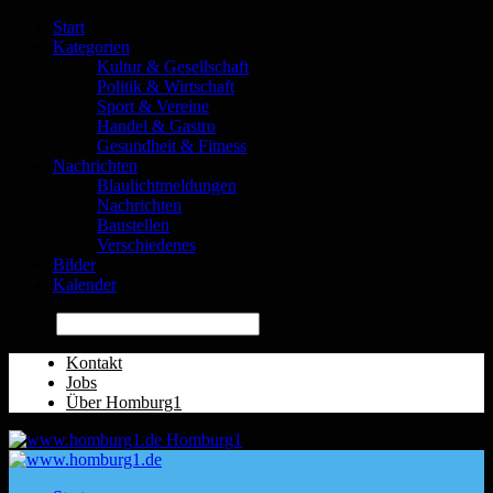
Start
Kategorien
Kultur & Gesellschaft
Politik & Wirtschaft
Sport & Vereine
Handel & Gastro
Gesundheit & Fitness
Nachrichten
Blaulichtmeldungen
Nachrichten
Baustellen
Verschiedenes
Bilder
Kalender
Suche
Kontakt
Jobs
Über Homburg1
Homburg1