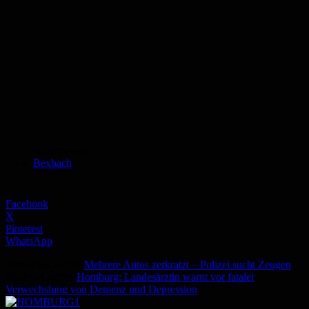
Schlagworte
Bexbach
Facebook
X
Pinterest
WhatsApp
Vorheriger Artikel
Mehrere Autos zerkratzt – Polizei sucht Zeugen
Nächster Artikel
Homburg: Landesärztin warnt vor fataler
Verwechslung von Demenz und Depression