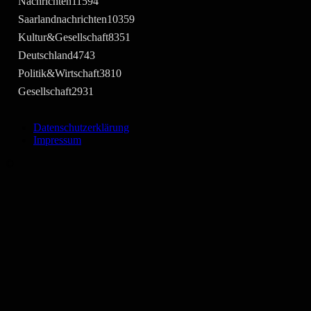
Nachrichten
11594
Saarlandnachrichten
10359
Kultur&Gesellschaft
8351
Deutschland
4743
Politik&Wirtschaft
3810
Gesellschaft
2931
Datenschutzerklärung
Impressum
©