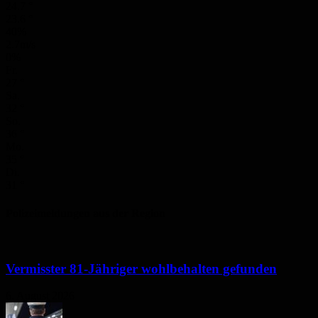
24.7
°
23.6
°
40%
2.7m/s
0%
Fr.
27
°
Sa.
32
°
So.
36
°
Mo.
35
°
Di.
31
°
Polizeimeldungen aus der Region
Vermisster 81-Jähriger wohlbehalten gefunden
6. August 2026