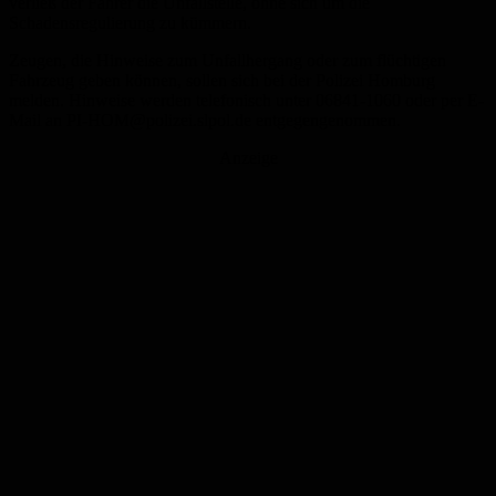
verließ der Fahrer die Unfallstelle, ohne sich um die
Schadensregulierung zu kümmern.
Zeugen, die Hinweise zum Unfallhergang oder zum flüchtigen
Fahrzeug geben können, sollen sich bei der Polizei Homburg
melden. Hinweise werden telefonisch unter 06841-1060 oder per E-
Mail an PI-HOM@polizei.slpol.de entgegengenommen.
Anzeige