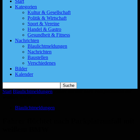
Start
Kategorien
Kultur & Gesellschaft
Politik & Wirtschaft
Sport & Vereine
Handel & Gastro
Gesundheit & Fitness
Nachrichten
Blaulichtmeldungen
Nachrichten
Baustellen
Verschiedenes
Bilder
Kalender
Start
Blaulichtmeldungen
Fahrer flüchtet nach Parkplatzunfall mit
weißem BMW
Blaulichtmeldungen
Fahrer flüchtet nach Parkplatzunfall mit
weißem BMW