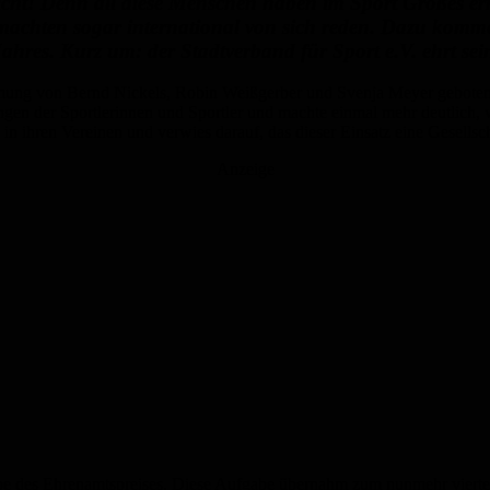
icht! Denn all diese Menschen haben im Sport Großes erre
r machten sogar international von sich reden. Dazu ko
hres. Kurz um: der Stadtverband für Sport e.V. ehrt sei
mmung von Bernd Nickels, Robin Weißgerber und Svenja Meyer geboten
gen der Sportlerinnen und Sportler und machte einmal mehr deutlich, wi
 ihren Vereinen und verwies darauf, das dieser Einsatz eine Gesellsch
Anzeige
be des Ehrenamtspreises. Diese Aufgabe übernahm zum nunmehr vierten