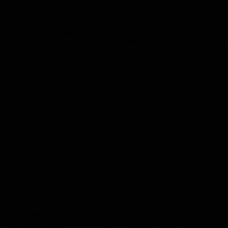
Brauerei: Für sein jahrelanges Engagement rund um die Rehasportgr
Preis bekamen die Mountain Biker vom TV 06 Kirrberg, die in dem Hom
Zwischen den einzelnen Ehrungen wurde das Programm durch Tanzdarb
Akrobatisch wurde es dann bei den „Shiny Emeralds“ um Trainerin Na
der Besuch von Ehrengast Timo Bernhard, einer der erfolgreichsten M
Abschließender Höhepunkt der Sportlerehrung 2015 war die Bekanntgab
Christine Ecker und als Mannschaft des Jahres wurde die 1.Herrenma