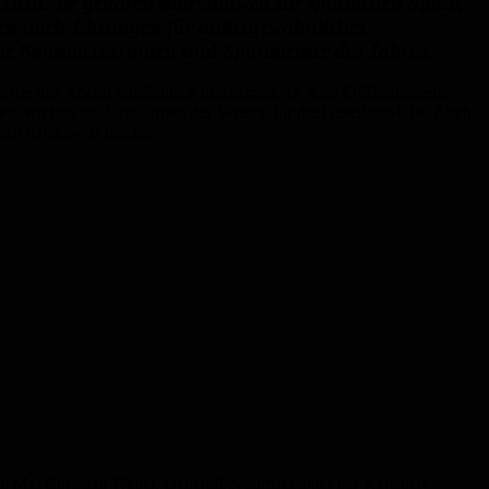
icht: sie gehören saarlandweit zur sportlichen Spitze,
mmen noch Ehrungen für außergewöhnliches
ne Sportmeisterinnen und Sportmeister des Jahres.
, die den Abend musikalisch umrahmten. In ihrer Eröffnungsrede
e wichtig die Sozialarbeit der Vereine für die Gesellschaft ist. Auch
aft lebenswert macht.
 Mal Christian Weber, Generalbevollmächtigter der Karlsberg