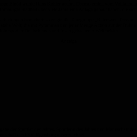
uppe Einöd wurde Hans Kohler geehrt. Ebenso erhielt vom Voltigierc
burger Stadtteil über viele Jahre eine Anlage gebaut haben, die sich
ietungen bereichert: so zeigte die Tanzgruppe „Bittersweet Passion“
talie Wolf, die mit Pyramiden und jeder Menge Action auf der Bühne d
otorsportler Deutschlands und frisch gebackener Weltmeister.
Anzeige
e der Sportler des Jahres, Sportlerin des Jahres und Mannschaft des 
nnschaft des FSV Jägersburg ausgezeichnet.