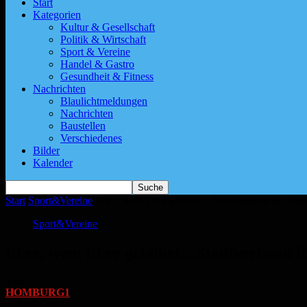
Start
Kategorien
Kultur & Gesellschaft
Politik & Wirtschaft
Sport & Vereine
Handel & Gastro
Gesundheit & Fitness
Nachrichten
Blaulichtmeldungen
Nachrichten
Baustellen
Verschiedenes
Bilder
Kalender
Start
Sport&Vereine
Ehre, wem Ehre gebührt…Stadtverband für Sport 
Sport&Vereine
Ehre, wem Ehre gebührt…Stadtverband für 
Von
HOMBURG1
-