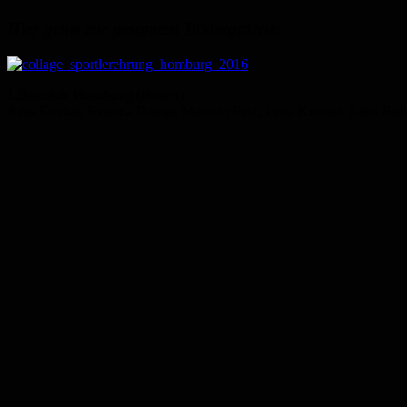
Hier gehts zur gesamten Bildergalerie:
1.Boxclub Homburg
(Boxen)
Anja Kosbar, Kristina Damer, Marcelo Feix, Lena Kramer, Alina Ra