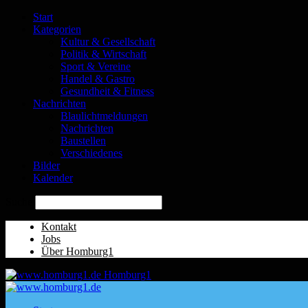
Start
Kategorien
Kultur & Gesellschaft
Politik & Wirtschaft
Sport & Vereine
Handel & Gastro
Gesundheit & Fitness
Nachrichten
Blaulichtmeldungen
Nachrichten
Baustellen
Verschiedenes
Bilder
Kalender
Suche
Kontakt
Jobs
Über Homburg1
Homburg1