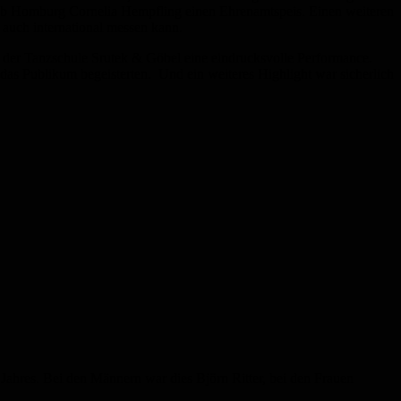
lub Homburg Cornelia Hempfling einen Ehrenamtspeis. Einen weiteren
 auch international messen kann.
 der Tanzschule Srutek & Göbel eine eindrucksvolle Performance.
as Publikum begeisterten. Und ein weiteres Highlight war sicherlich
Jahres. Bei den Männern war dies Björn Ritter, bei den Frauen