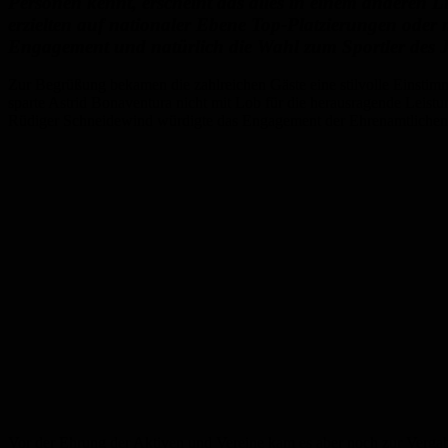
Personen kennt, erscheint das alles in einem anderen L
erzielten auf nationaler Ebene Top-Platzierungen ode
Engagement und natürlich die Wahl zum Sportler des Ja
Zur Begrüßung bekamen die zahlreichen Gäste eine stilvolle Einsti
sparte Astrid Bonaventura nicht mit Lob für die herausragende Leistun
Rüdiger Schneidewind würdigte das Engagement der Ehrenamtlichen in
Vor der Ehrung der Aktiven und Vereine kam es aber noch zur Verga