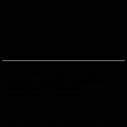
Der Historische Verein Homburg und
Umgebung e. V. konzipierte eine neue
Vortragsreihe. Sie umfasst die
Sportgeschichte in Homburg.
Nacheinander werden die Homburger Sportvereine angesprochen,
um mit ihnen gemeinsam einen Vortrag über ihre Geschichte zu
erarbeiten. Zwei Beiträge können bereits kurzfristig präsentiert
werden. Es handelt sich dabei um die Frühgeschichte des Fußballs