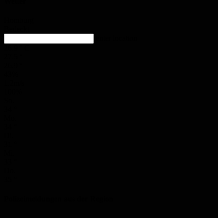
Wetter
Homburg
Bedeckt
enter location
26.9
°
C
27.5
°
26.9
°
43%
1.2m/s
100%
So.
34
°
Mo.
34
°
Di.
31
°
Mi.
33
°
Do.
35
°
Polizeimeldungen aus der Region