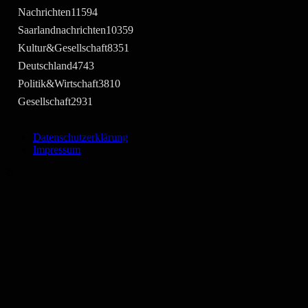
Nachrichten
11594
Saarlandnachrichten
10359
Kultur&Gesellschaft
8351
Deutschland
4743
Politik&Wirtschaft
3810
Gesellschaft
2931
Datenschutzerklärung
Impressum
©