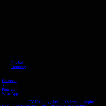
Schlagworte
Fussball
Homburg
Facebook
X
Pinterest
WhatsApp
Vorheriger Artikel
TV Homburg jubelt über schwer erkämpften
Derby-Sieg gegen Illtal – Rückkehr an die Tabellenspitze