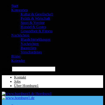
Start
Kategorien
Kultur & Gesellschaft
Politik & Wirtschaft
Sport & Vereine
Handel & Gastro
Gesundheit & Fitness
Nachrichten
Blaulichtmeldungen
Nachrichten
Baustellen
Verschiedenes
Bilder
Kalender
Suche
Kontakt
Jobs
Über Homburg1
Homburg1