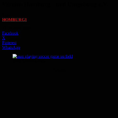
Vereins Homburg und Umgebung e.V.
Von
HOMBURG1
-
17. Februar 2025
Facebook
X
Pinterest
WhatsApp
Foto: Emilio Garcia
Anzeige