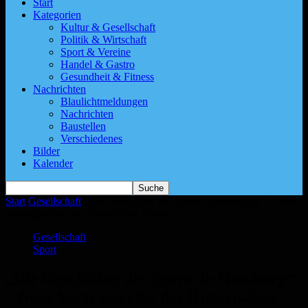
Start
Kategorien
Kultur & Gesellschaft
Politik & Wirtschaft
Sport & Vereine
Handel & Gastro
Gesundheit & Fitness
Nachrichten
Blaulichtmeldungen
Nachrichten
Baustellen
Verschiedenes
Bilder
Kalender
Start
Gesellschaft
„Die Geschichte des Sports in Homburg“ – Neue
Vortragsreihe des Historischen Vereins...
Gesellschaft
Sport
„Die Geschichte des Sports in Homburg“
– Neue Vortragsreihe des Historischen