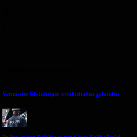
94%
Do.
28
°
Fr.
30
°
Sa.
30
°
So.
33
°
Mo.
33
°
Polizeimeldungen aus der Region
Vermisster 81-Jähriger wohlbehalten gefunden
6. August 2026