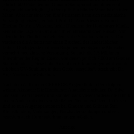
jährlich 600 Patienten mit Grauem Star operiert und ihnen so ihr
Augenlicht zurückgibt. „In Peru gilt: Ein blinder Mann ist ein toter
Mann. Aber nur einer von fünf Peruanern kann sich medizinische
Versorgung leisten“, erläutert Prof. Dr. Arne Viestenz. Er und
Ehefrau Dr. Anja Viestenz, beide Oberärzte der Homburger Klinik,
kennen die Lage vor Ort durch ihren ehrenamtlichen Einsatz. Vor
allem in den ländlichen Gebieten ist die Situation sehr ernst. Dort
verdienen die Arbeiter nur einen Bruchteil des landesüblichen
Lohns. Doch gerade in diesen Regionen benötigen die Menschen
vermehrt medizinische Versorgung. So auch die 1,5 Millionen
Einwohner der Region Cusco, von denen jährlich 7.000 am Grauen
Star erblinden. „Diese hohe Anzahl der Erkrankungen wird von der
erhöhten UV-Strahlung in dem Gebiet ausgelöst“, beschreibt Dr.
Anja Viestenz die Situation.
Nach dem Aufbau der CEPRECE-Augenklinik in Peru folgten
weitere Aktionen: Die Homburger Augenärzte schulten Dr. Silva
und sein Team intensiv und konnten dank vieler Förderer die Klinik
in den Anden mit diversen Medizingeräten unterstützen. In Cusco
sind so nun Augenoperationen bei Grauem und Grünem Star,
Kleinstkindern, Verletzungen, Netzhauterkrankungen und seit
neuestem auch Hornhauterkrankungen möglich.
Anzeige