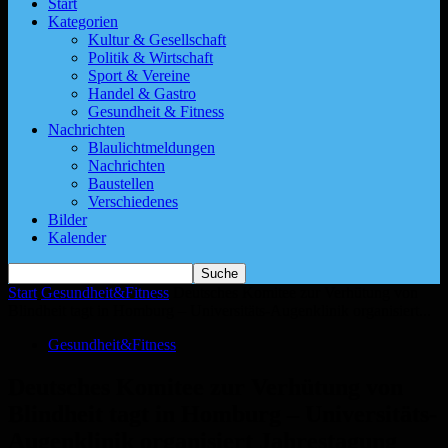
Start
Kategorien
Kultur & Gesellschaft
Politik & Wirtschaft
Sport & Vereine
Handel & Gastro
Gesundheit & Fitness
Nachrichten
Blaulichtmeldungen
Nachrichten
Baustellen
Verschiedenes
Bilder
Kalender
Start
Gesundheit&Fitness
Deutsches Komitee zur Verhütung von
Blindheit tagt in Homburg – Universitäts-Augenklinik organisiert...
Gesundheit&Fitness
Deutsches Komitee zur Verhütung von
Blindheit tagt in Homburg – Universitäts-
Augenklinik organisiert Jahrestagung