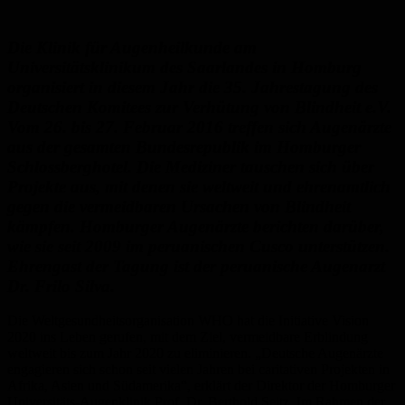
Die Klinik für Augenheilkunde am
Universitätsklinikum des Saarlandes in Homburg
organisiert in diesem Jahr die 35. Jahrestagung des
Deutschen Komitees zur Verhütung von Blindheit e.V.
Vom 26. bis 27. Februar 2016 treffen sich Augenärzte
aus der gesamten Bundesrepublik im Homburger
Schlossberghotel. Die Mediziner tauschen sich über
Projekte aus, mit denen sie weltweit und ehrenamtlich
gegen die vermeidbaren Ursachen von Blindheit
kämpfen. Homburger Augenärzte berichten darüber,
wie sie seit 2009 im peruanischen Cusco unterstützen.
Ehrengast der Tagung ist der peruanische Augenarzt
Dr. Frilo Silva.
Die Weltgesundheitsorganisation WHO hat die Initiative Vision
2020 ins Leben gerufen, mit dem Ziel, vermeidbare Erblindung
weltweit bis zum Jahr 2020 zu eliminieren. „Deutsche Augenärzte
engagieren sich schon seit vielen Jahren bei caritativen Projekten in
Afrika, Asien und Südamerika“, erklärt der Direktor der Homburger
Universitäts-Augenklinik Prof. Dr. Berthold Seitz. Im Rahmen der