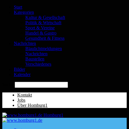
Start
Kategorien
Kultur & Gesellschaft
Politik & Wirtschaft
Sport & Vereine
Handel & Gastro
Gesundheit & Fitness
Nachrichten
Blaulichtmeldungen
Nachrichten
Baustellen
Verschiedenes
Bilder
Kalender
Suche
Kontakt
Jobs
Über Homburg1
Homburg1