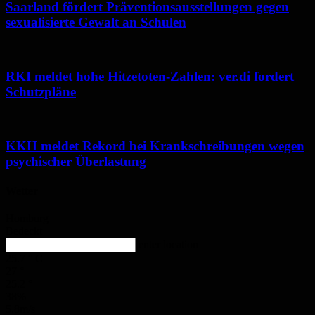
Saarland fördert Präventionsausstellungen gegen
sexualisierte Gewalt an Schulen
RKI meldet hohe Hitzetoten-Zahlen: ver.di fordert
Schutzpläne
KKH meldet Rekord bei Krankschreibungen wegen
psychischer Überlastung
Wetter
Homburg
Bedeckt
enter location
25.7
°
C
27
°
25.2
°
38%
5.8m/s