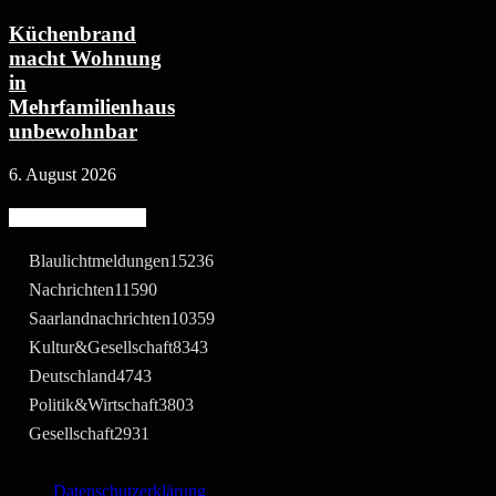
Küchenbrand
macht Wohnung
in
Mehrfamilienhaus
unbewohnbar
6. August 2026
Beliebte Kategorie
Blaulichtmeldungen
15236
Nachrichten
11590
Saarlandnachrichten
10359
Kultur&Gesellschaft
8343
Deutschland
4743
Politik&Wirtschaft
3803
Gesellschaft
2931
Datenschutzerklärung