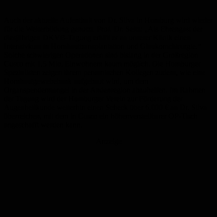
Auch der aktuelle Aufenthalt von Dr. Silva in Homburg wird wieder
für die Weiterbildung genutzt. Prof. Dr. Seitz: „Als Ehrengast der
diesjährigen DKVB-Tagung erhält er an unserer Klinik einen
Intensivkurs in Hornhauttransplantation und Glaukomchirurgie.“
Solche schwierigen Operationen sind bislang in der Großregion
Cusco mit 1,5 Mio. Einwohnern kaum möglich. Die Homburger
Spezialisten zeigen ihrem peruanischen Kollegen zudem, wie eine
Hornhautgewebebank aufgebaut wird, um dem
Organspendermangel in der Andenregion abzuhelfen. Im Rahmen
der Tagung wird der Homburger Verein zur Förderung der
Augenheilkunde weiterhin einen Scheck über 6.000 € an Dr. Silva
überreichen, mit dem in Cusco ein höhenverstellbarer OP-Tisch
angeschafft werden kann.
Anzeige