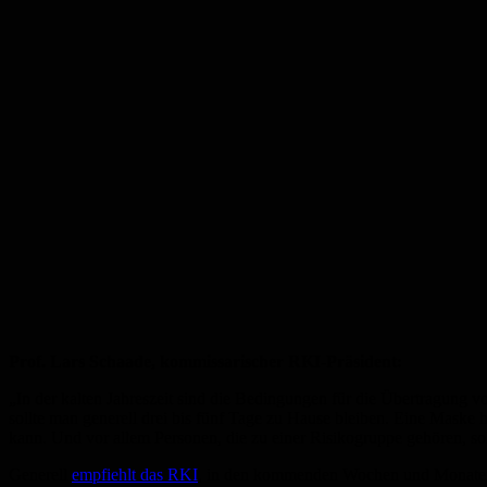
Prof. Lars Schaade, kommissarischer RKI-Präsident:
„In der kalten Jahreszeit sind die Bedingungen für die Übertragu
sollte man generell drei bis fünf Tage zu Hause bleiben. Eine Maske
kann. Und vor allem Personen, die zu einer Risikogruppe gehören, sol
Generell
empfiehlt das RKI
, in den kommenden Wochen und Monaten 