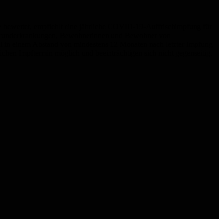
e bewertet, empfiehlt eine jährliche COVID-19-Auffrischimpfung für
en Grunderkrankungen, Bewohnerinnen und Bewohner von
el in einem Abstand von mindestens 12 Monaten nach letzter Impfung
hen Impftermin möglich und beeinträchtigen sich nicht gegenseitig.