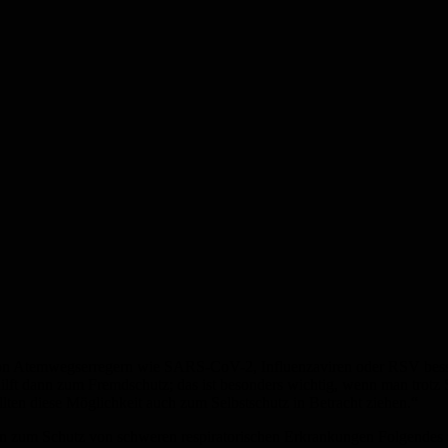
ng von Atemwegserregern wie SARS-CoV-2, Influenzaviren oder RSV be
 hilft dann zum Fremdschutz; das ist besonders wichtig, wenn man tro
lten diese Möglichkeit auch zum Selbstschutz in Betracht ziehen.“
zum Schutz von schweren respiratorischen Erkrankungen Folgendes 