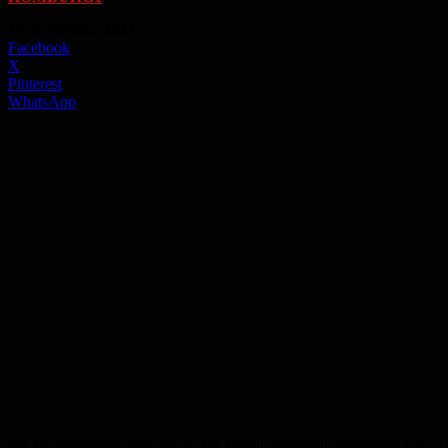
-
18. September 2023
Facebook
X
Pinterest
WhatsApp
Ab 18. September wird der an die neuen Varianten angepasste COVID