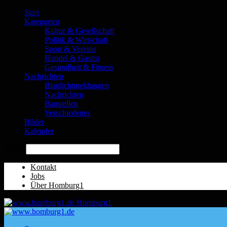
Start
Kategorien
Kultur & Gesellschaft
Politik & Wirtschaft
Sport & Vereine
Handel & Gastro
Gesundheit & Fitness
Nachrichten
Blaulichtmeldungen
Nachrichten
Baustellen
Verschiedenes
Bilder
Kalender
Suche
Kontakt
Jobs
Über Homburg1
Homburg1