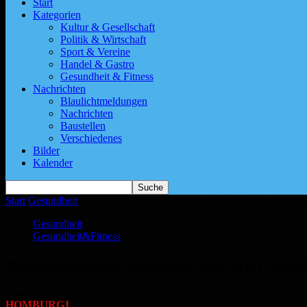
Start
Kategorien
Kultur & Gesellschaft
Politik & Wirtschaft
Sport & Vereine
Handel & Gastro
Gesundheit & Fitness
Nachrichten
Blaulichtmeldungen
Nachrichten
Baustellen
Verschiedenes
Bilder
Kalender
Start
Gesundheit
Bundesgesundheitsminister und RKI-Spitze rufen z
Gesundheit
Gesundheit&Fitness
Bundesgesundheitsminister und RKI-Spitz
Von
HOMBURG1