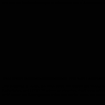
sich über die Impfempfehlungen zu informieren und in Abstimmung mi
Dazu erklärt Bundesgesundheitsminister Prof. Karl Lauterbach
„Die Pandemie ist vorbei, das Virus bleibt. Wir können den Verlauf 
Risiko haben, an COVID-19 schwer zu erkranken. Auch wenn schwere 
ab 60 Jahren und Risikogruppen sollten sich impfen lassen, am besten 