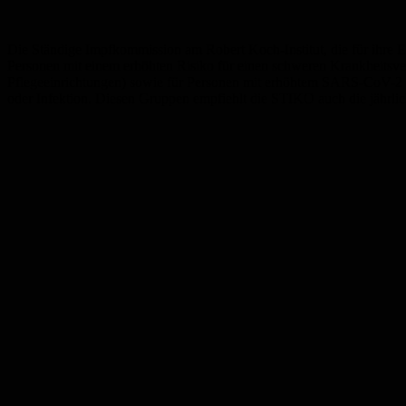
Die Ständige Impfkommission am Robert Koch-Institut, die für ihre 
Personen mit einem erhöhten Risiko für einen schweren Krankheits
Pflegeeinrichtungen) sowie für Personen mit erhöhtem SARS-CoV-2 In
oder Infektion. Diesen Gruppen empfiehlt die STIKO auch die jährli