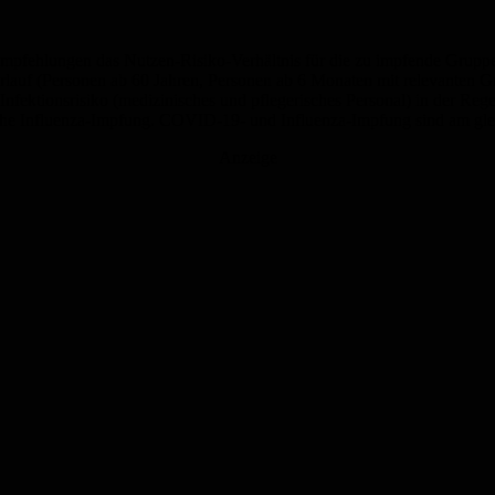
Empfehlungen das Nutzen-Risiko-Verhältnis für die zu impfende Grupp
verlauf (Personen ab 60 Jahren, Personen ab 6 Monaten mit relevant
fektionsrisiko (medizinisches und pflegerisches Personal) in der Reg
che Influenza-Impfung. COVID-19- und Influenza-Impfung sind am gleic
Anzeige