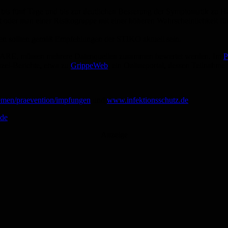
 bis fünf Tage und bis zur deutlichen Besserung der Symptomatik zu H
t oder man einer Risikogruppe mit einer höheren Wahrscheinlichkeit fü
 sollten gemäß Empfehlungen der STIKO aktuell sein.
urz ARE, müssen mehrere Datenquellen zusammen bewertet werden. Im
P
zel-Berichte, etwa zu
GrippeWeb
, ein Onlineportal, dessen Teilnahme fü
emen/praevention/impfungen
und
www.infektionsschutz.de
.de
Anzeige