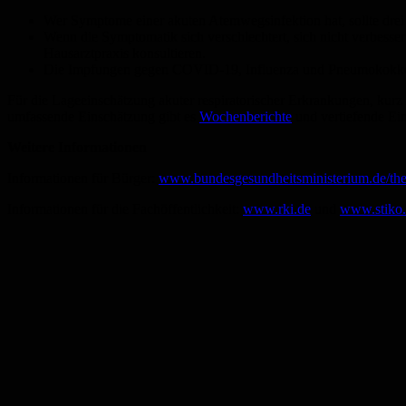
Wer Symptome einer akuten Atemwegsinfektion hat, sollte drei
Wenn die Symptomatik sich verschlechtert, sich nicht verbesser
Hausarztpraxis konsultieren.
Die Impfungen gegen COVID-19, Influenza und Pneumokokken
Für die Lageeinschätzung akuter respiratorischer Erkrankungen, k
umfassende Einschätzung gibt es
Wochenberichte
und vertiefende Ein
Weitere Informationen
Informationen für Bürger:
www.bundesgesundheitsministerium.de/th
Informationen für die Fachöffentlichkeit:
www.rki.de
und
www.stiko