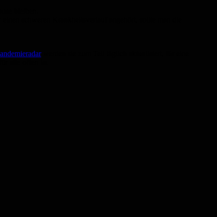
ause bleiben.
r einen schweren Krankheitsverlauf angehört, sollte man die
andemieradar
werden sie zum Teil täglich aktualisiert, für eine
r alle offen ist.