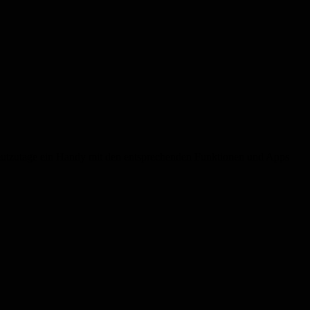
 heutzutage ein Handy mit den entsprechenden Funktionen und Apps