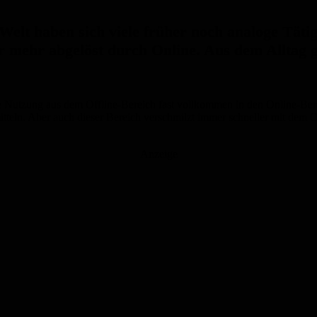
Welt haben sich viele früher noch analoge Tätig
r mehr abgelöst durch Online. Aus dem Alltag gib
te Nutzung aus dem Offline-Bereich fast vollkommen in den Online-Be
tteln. Aber auch dieser Bereich verschmilzt immer schneller mit dem O
Anzeige