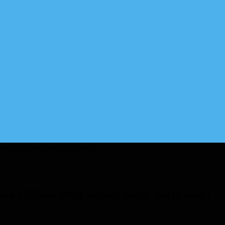
ine-Welt immer mehr verdrängt!
 die Offline-Welt immer mehr verdrängt!