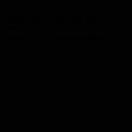
Aber auch Gaming und Glücksspiel werden vermehrt und bevorzugt o
Web führen. Hierzu zählen Casino-, Poker – oder aber auch Online-W
ausgegeben werden. Bei Glücksspiel, Gaming und Shopping hört der Ve
Online und Offline – wo die Bereiche verschmelzen