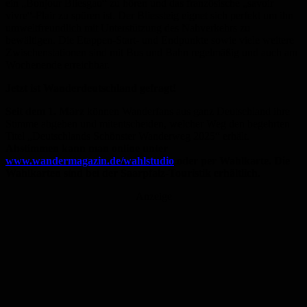
ein „Bonjour Bliesgau“ zu hören und das französische „savoir
vivre“-Flair zu spüren ist. Der Bliessteig eignet sich perfekt um ihn
umweltfreundlich mit Unterstützung des Nahverkehrs zu
bewältigen. Die Etappen-Start- und Endpunkte sowie viele weitere
Zwischenstationen sind mit Bus und Bahn regelmäßig und auch am
Wochenende erreichbar.
Jetzt ist Wanderdeutschland gefragt!
Seit dem 1. März
können Wanderfans aus ganz Deutschland ihre
Stimme abgeben und mitentscheiden, welcher Weg den begehrten
Titel „Deutschlands Schönster Wanderweg 2025“ erhält.
Abstimmen kann man online unter
www.wandermagazin.de/wahlstudio
oder per Wahlkarte. Die
Wahlkarten sind bei der Saarpfalz-Touristik erhältlich.
Anzeige