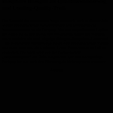
Biosphäre Bliesgau als Qualitätswanderweg
und Leading-Quality-Trail.
Die Auswahl der nominierten Wege verspricht auch in diesem Jahr
wieder beeindruckende Naturerlebnisse und unvergessliche
Wanderabenteuer, so die Fachjury. Von den majestätischen Gipfeln
der Alpen bis zu den idyllischen Weidelandschaften des Nordens
sowie natürlich die sanft hügelige Bliesgau-Biosphären-Landschaft
– die nominierten Wanderwege bieten eine beeindruckende Vielfalt
und laden dazu ein, die schönsten Ecken Deutschlands zu Fuß zu
entdecken. Die Wahl wird von der Fachzeitschrift
„Wandermagazin“ seit 2006 ausgerichtet und eine hochkarätige
Fachjury hat u.a. auch den Bliessteig als Mehrtagestour nominiert.
Anzeige