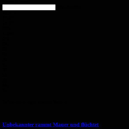
Klarer Himmel
enter location
16.3
°
C
17.4
°
16.3
°
87%
1.2m/s
0%
Do.
29
°
Fr.
30
°
Sa.
30
°
So.
33
°
Mo.
31
°
Polizeimeldungen aus der Region
Unbekannter rammt Mauer und flüchtet