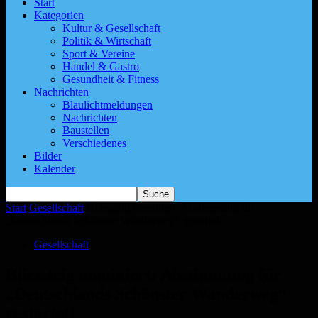
Start
Kategorien
Kultur & Gesellschaft
Politik & Wirtschaft
Sport & Vereine
Handel & Gastro
Gesundheit & Fitness
Nachrichten
Blaulichtmeldungen
Nachrichten
Baustellen
Verschiedenes
Bilder
Kalender
Start
Gesellschaft
Bliessteig nominiert: Abstimmung für
„Deutschlands Schönster Wanderweg“ gestartet!
Gesellschaft
Bliessteig nominiert: Abstimmung für
„Deutschlands Schönster Wanderweg“
gestartet!