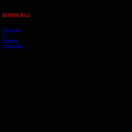
Von
HOMBURG1
-
11. März 2025
Facebook
X
Pinterest
WhatsApp
Foto: Manuela Meyer
Anzeige