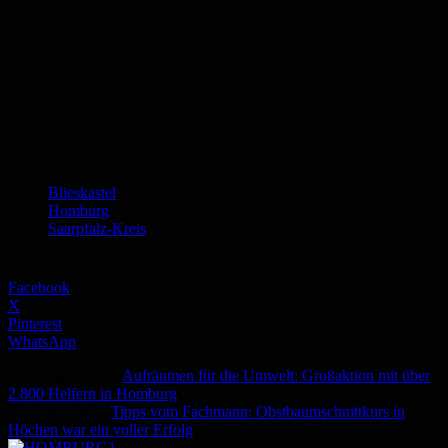
Schlagworte
Blieskastel
Homburg
Saarpfalz-Kreis
Facebook
X
Pinterest
WhatsApp
Vorheriger Artikel
Aufräumen für die Umwelt: Großaktion mit über
2.800 Helfern in Homburg
Nächster Artikel
Tipps vom Fachmann: Obstbaumschnittkurs in
Höchen war ein voller Erfolg