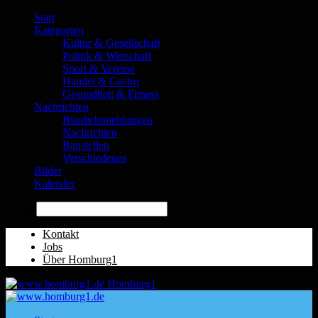
Start
Kategorien
Kultur & Gesellschaft
Politik & Wirtschaft
Sport & Vereine
Handel & Gastro
Gesundheit & Fitness
Nachrichten
Blaulichtmeldungen
Nachrichten
Baustellen
Verschiedenes
Bilder
Kalender
Suche
Kontakt
Jobs
Über Homburg1
Homburg1