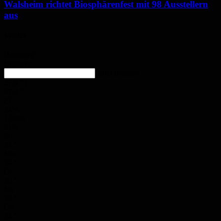
Walsheim richtet Biosphärenfest mit 98 Ausstellern
aus
Wetter
Homburg
Bedeckt
enter location
27.9
°
C
27.9
°
27
°
34%
1.9m/s
91%
So.
31
°
Mo.
34
°
Di.
30
°
Mi.
32
°
Do.
34
°