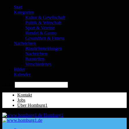
Start
Kategorien
Kultur & Gesellschaft
Politik & Wirtschaft
Sport & Vereine
Handel & Gastro
Gesundheit & Fitness
Nachrichten
Blaulichtmeldungen
Nachrichten
Baustellen
Verschiedenes
Bilder
Kalender
Suche
Kontakt
Jobs
Über Homburg1
Homburg1