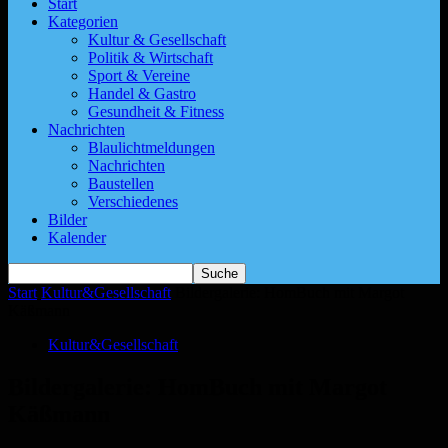
Start
Kategorien
Kultur & Gesellschaft
Politik & Wirtschaft
Sport & Vereine
Handel & Gastro
Gesundheit & Fitness
Nachrichten
Blaulichtmeldungen
Nachrichten
Baustellen
Verschiedenes
Bilder
Kalender
Start
Kultur&Gesellschaft
Bildergalerie: HomBuch mit Margot
Käßmann
Kultur&Gesellschaft
Bildergalerie: HomBuch mit Margot
Käßmann