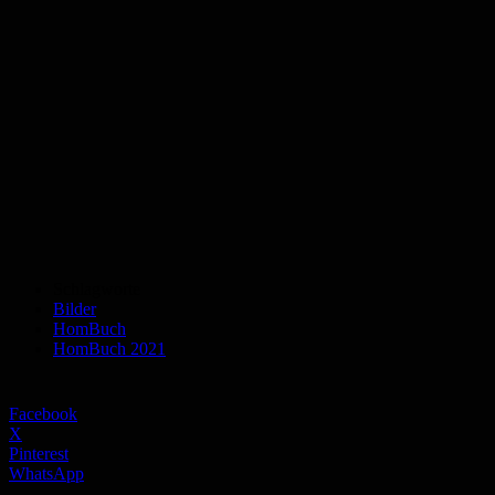
Schlagworte
Bilder
HomBuch
HomBuch 2021
Facebook
X
Pinterest
WhatsApp