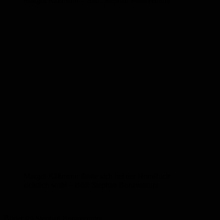
Margot Käßmann – Bild: Stephan Bonaventura
Margot Käßmann fühlte sich bei der HomBuch
sichtlich wohl – Bild: Stephan Bonaventura
Bilder (c) Stephan Bonaventura