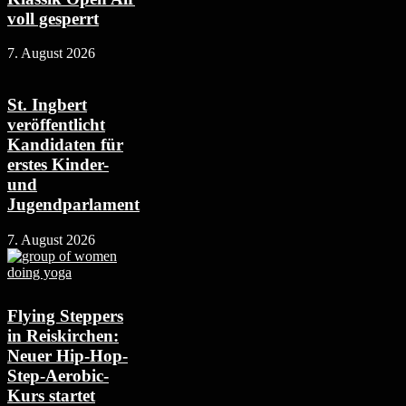
voll gesperrt
7. August 2026
St. Ingbert
veröffentlicht
Kandidaten für
erstes Kinder-
und
Jugendparlament
7. August 2026
Flying Steppers
in Reiskirchen:
Neuer Hip-Hop-
Step-Aerobic-
Kurs startet