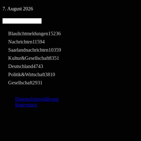
7. August 2026
Beliebte Kategorie
Blaulichtmeldungen
15236
Nachrichten
11594
Saarlandnachrichten
10359
Kultur&Gesellschaft
8351
Deutschland
4743
Politik&Wirtschaft
3810
Gesellschaft
2931
Datenschutzerklärung
Impressum
©