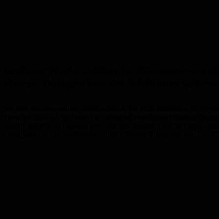
In dieser Woche eröffnet im Römermuseum Hom
über im Dachgeschoss des Edelhauses während 
Sie sind seit etwa sieben Jahren verlobt. Sie heißt Desideria, er Se
zwischen dem 12. und dem 14. Lebensjahr verheiratet werden. Desider
welche Hürden zu meistern sind und wie sie sich ihr zukünftiges Leb
Dachgeschoss des Edelhauses“, erklärt Sabine Emser, Leiterin des 