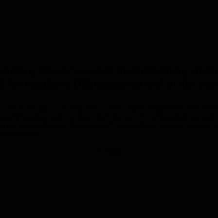
burg-Schwarzenacker die Ausstellung „Desider
der regulären Öffnungszeiten und zu den regul
verus. Sie ist knapp 14, er zählt 16 ¾ Lenze. „Nach zeitgenössischem Ve
ias Bräutigam wird mit dem Abschluss des 16. Lebensjahres als „schwer
en als frisch gebackene Matrone mit Top-Qualitäten vorstellt, erfahre
Römermuseums.
Anzeige