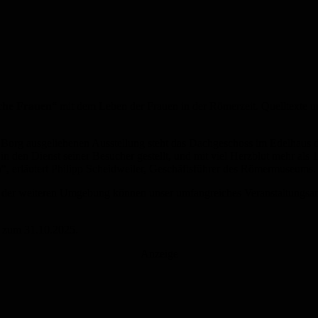
he Frauen
“ mit dem Leben der Frauen in der Römerzeit. Quelltexte u
 Borg ausgeliehenen Ausstellung steht das Dachgeschoss im Edelhau
 den Dienst seiner Besucher gestellt, und mit viel Herzblut mehr als
, erläutert Philipp Scheidweiler, Geschäftsführer des Römermuseums.
 der weiteren Umgebung können unser umfangreiches Veranstaltungsan
s zum 31.10.2025.
Anzeige