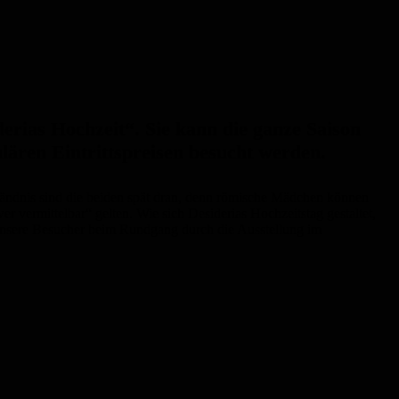
ias Hochzeit“. Sie kann die ganze Saison
ären Eintrittspreisen besucht werden.
rständnis sind die beiden spät dran, denn römische Mädchen können
 vermittelbar“ gelten. Wie sich Desiderias Hochzeitstag gestaltet,
n unsere Besucher beim Rundgang durch die Ausstellung im