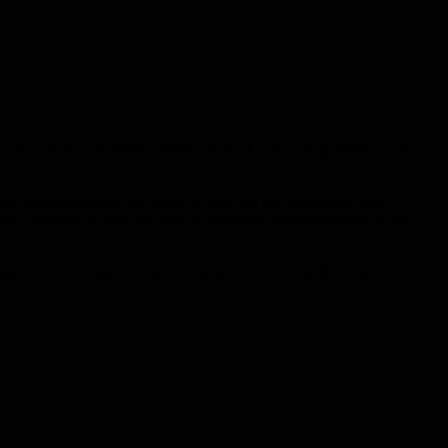
nd Exponate vermittelten einen Eindruck vom Alltagsleben und der
s des Römermuseums nun ganz im Zeichen der römischen Braut
 180 Exponate in mehr als zehn Abteilungen zusammengestellt, um
gebot zum Anlass nehmen, Desideria an ihrem großen Tag zu