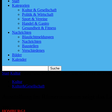
Start
Kategorien
Kultur & Gesellschaft
Politik & Wirtschaft
Sport & Vereine
Handel & Gastro
Gesundheit & Fitness
Nachrichten
Blaulichtmeldungen
Nachrichten
Baustellen
Verschiedenes
Bilder
Kalender
Start
Kultur
Ausstellung im Römermuseum zeigt das Leben der Frauen
Kultur
Kultur&Gesellschaft
Ausstellung im Römermuseum zeigt das Le
Von
HOMBURG1