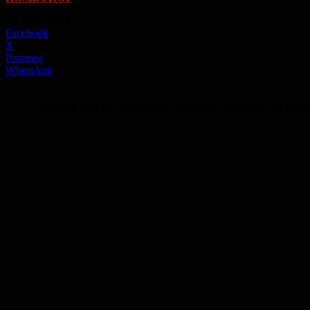
-
13. März 2024
Facebook
X
Pinterest
WhatsApp
Überblick über die Ausstellung „Desiderias Hochzeit“ im Dach