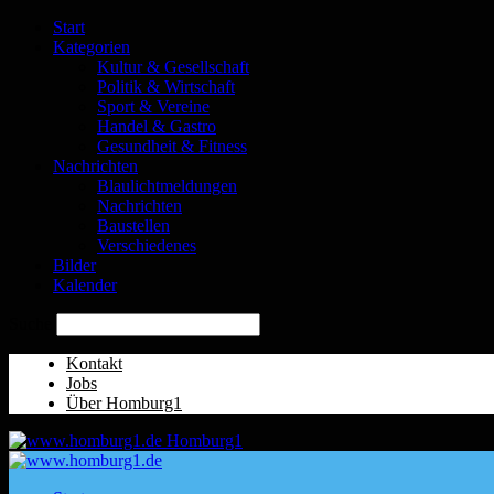
Start
Kategorien
Kultur & Gesellschaft
Politik & Wirtschaft
Sport & Vereine
Handel & Gastro
Gesundheit & Fitness
Nachrichten
Blaulichtmeldungen
Nachrichten
Baustellen
Verschiedenes
Bilder
Kalender
Suche
Kontakt
Jobs
Über Homburg1
Homburg1