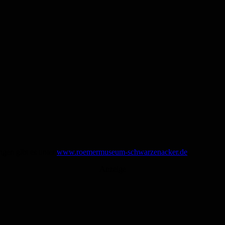
ngen gibt es unter
www.roemermuseum-schwarzenacker.de
.
Anzeige