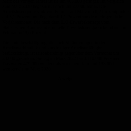
März des vorigen Jahres ist sie um 465.000 geringer. Im Vergleich
zum März 2020 liegt sie nur noch um 27.000 höher. Die
Arbeitslosenquote sank von Februar auf März um 0,2 Prozentpunkte
auf 5,1 Prozent und liegt damit 1,1 Prozentpunkte niedriger als im
Vorjahresmonat. Die nach dem ILO-Erwerbskonzept vom
Statistischen Bundesamt ermittelte Erwerbslosenquote belief sich im
Februar auf 3,0 Prozent.
Die Unterbeschäftigung, die auch Veränderungen in der
Arbeitsmarktpolitik und kurzfristiger Arbeitsunfähigkeit
berücksichtigt, ist saisonbereinigt gegenüber dem Vormonat um
23.000 gesunken. Sie lag im März 2022 bei 3.110.000 Personen.
Das waren 479.000 weniger als vor einem Jahr und 138.000
weniger als im März 2020.
Anzeige