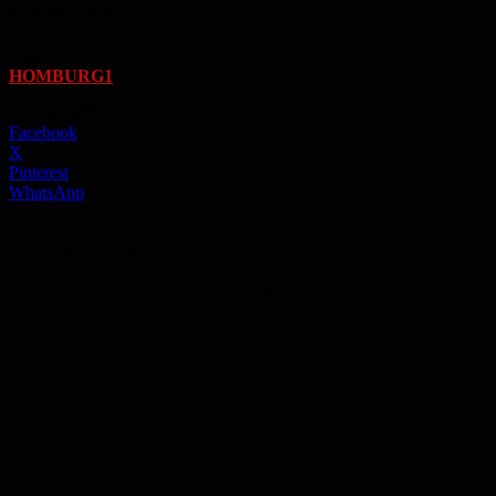
kaum aus
Von
HOMBURG1
-
1. April 2022
Facebook
X
Pinterest
WhatsApp
Bild: IG BAU
Anzeige