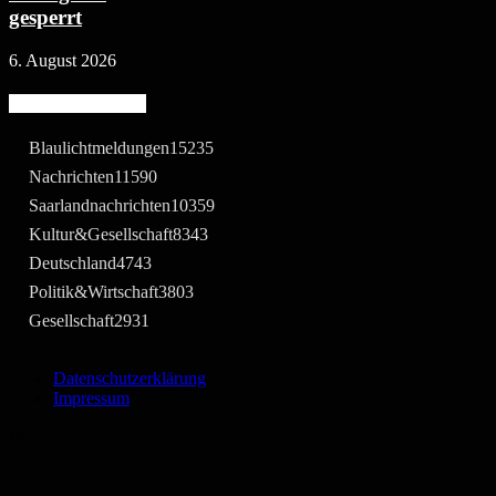
gesperrt
6. August 2026
Beliebte Kategorie
Blaulichtmeldungen
15235
Nachrichten
11590
Saarlandnachrichten
10359
Kultur&Gesellschaft
8343
Deutschland
4743
Politik&Wirtschaft
3803
Gesellschaft
2931
Datenschutzerklärung
Impressum
©