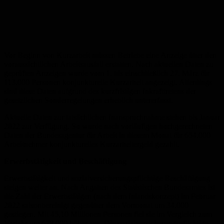
Vor Beginn von Kurzarbeit müssen Betriebe eine Anzeige über den
voraussichtlichen Arbeitsausfall erstatten. Nach aktuellen Daten zu
geprüften Anzeigen wurde vom 1. bis einschließlich 27. März für
113.000 Personen konjunkturelle Kurzarbeit angezeigt. Allerdings
sind diese Daten aufgrund des kurzfristigen Inkrafttretens der
gesetzlichen Sonderregelungen erheblich untererfasst.
Aktuelle Daten zur tatsächlichen Inanspruchnahme stehen bis Januar
2022 zur Verfügung. So wurde nach vorläufigen hochgerechneten
Daten der Bundesagentur für Arbeit in diesem Monat für 654.000
Arbeitnehmer konjunkturelles Kurzarbeitergeld gezahlt.
Erwerbstätigkeit und Beschäftigung
Erwerbstätigkeit und sozialversicherungspflichtige Beschäftigung
steigen weiter an. Nach Angaben des Statistischen Bundesamtes ist
die Zahl der Erwerbstätigen (nach dem Inlandskonzept) im Februar
2022 saisonbereinigt gegenüber dem Vormonat um 34.000
gestiegen. Mit 45,10 Millionen Personen fiel sie im Vergleich zum
Vorjahr um 678.000 höher aus. Die sozialversicherungspflichtige