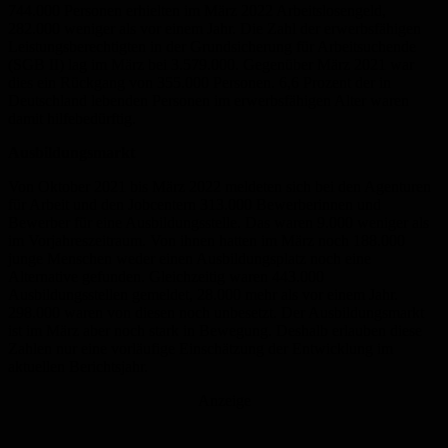
744.000 Personen erhielten im März 2022 Arbeitslosengeld,
282.000 weniger als vor einem Jahr. Die Zahl der erwerbsfähigen
Leistungsberechtigten in der Grundsicherung für Arbeitsuchende
(SGB II) lag im März bei 3.579.000. Gegenüber März 2021 war
dies ein Rückgang von 355.000 Personen. 6,6 Prozent der in
Deutschland lebenden Personen im erwerbsfähigen Alter waren
damit hilfebedürftig.
Ausbildungsmarkt
Von Oktober 2021 bis März 2022 meldeten sich bei den Agenturen
für Arbeit und den Jobcentern 313.000 Bewerberinnen und
Bewerber für eine Ausbildungsstelle. Das waren 9.000 weniger als
im Vorjahreszeitraum. Von ihnen hatten im März noch 188.000
junge Menschen weder einen Ausbildungsplatz noch eine
Alternative gefunden. Gleichzeitig waren 443.000
Ausbildungsstellen gemeldet, 28.000 mehr als vor einem Jahr.
298.000 waren von diesen noch unbesetzt. Der Ausbildungsmarkt
ist im März aber noch stark in Bewegung. Deshalb erlauben diese
Zahlen nur eine vorläufige Einschätzung der Entwicklung im
aktuellen Berichtsjahr.
Anzeige