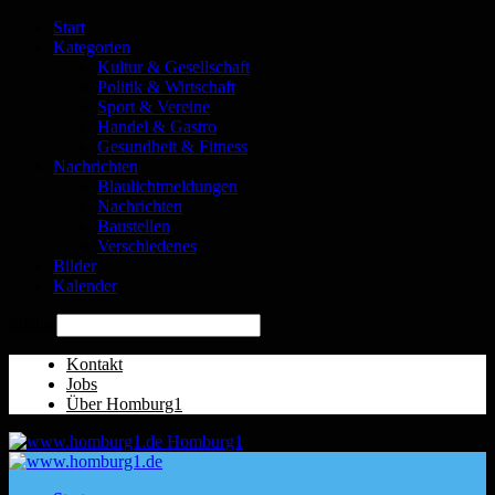
Start
Kategorien
Kultur & Gesellschaft
Politik & Wirtschaft
Sport & Vereine
Handel & Gastro
Gesundheit & Fitness
Nachrichten
Blaulichtmeldungen
Nachrichten
Baustellen
Verschiedenes
Bilder
Kalender
Suche
Kontakt
Jobs
Über Homburg1
Homburg1