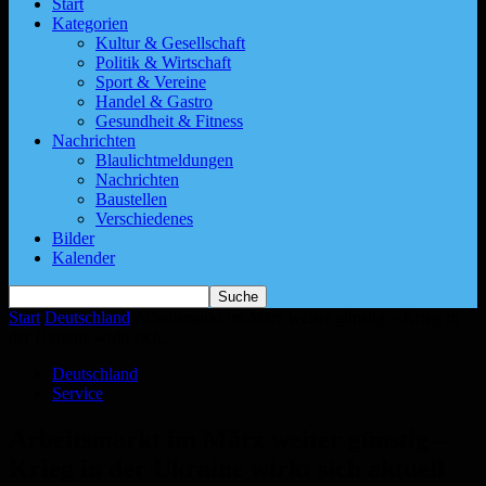
Start
Kategorien
Kultur & Gesellschaft
Politik & Wirtschaft
Sport & Vereine
Handel & Gastro
Gesundheit & Fitness
Nachrichten
Blaulichtmeldungen
Nachrichten
Baustellen
Verschiedenes
Bilder
Kalender
Start
Deutschland
Arbeitsmarkt im März weiter günstig – Krieg in
der Ukraine wirkt sich...
Deutschland
Service
Arbeitsmarkt im März weiter günstig –
Krieg in der Ukraine wirkt sich aktuell