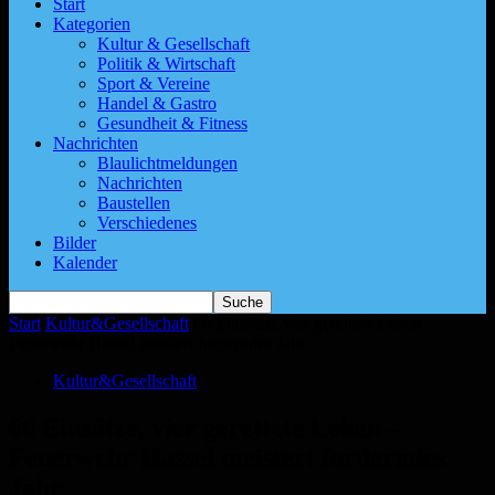
Start
Kategorien
Kultur & Gesellschaft
Politik & Wirtschaft
Sport & Vereine
Handel & Gastro
Gesundheit & Fitness
Nachrichten
Blaulichtmeldungen
Nachrichten
Baustellen
Verschiedenes
Bilder
Kalender
Start
Kultur&Gesellschaft
66 Einsätze, vier gerettete Leben –
Feuerwehr Hassel meistert forderndes Jahr
Kultur&Gesellschaft
66 Einsätze, vier gerettete Leben –
Feuerwehr Hassel meistert forderndes
Jahr