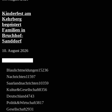
Kinderfest am
Kehrberg
begeistert
Familien in
Bruchhof-
Sanddorf
10. August 2026
Beliebte Kategorie
Blaulichtmeldungen
15236
Nachrichten
11597
Saarlandnachrichten
10359
Kultur&Gesellschaft
8356
Deutschland
4743
Politik&Wirtschaft
3817
Gesellschaft
2931