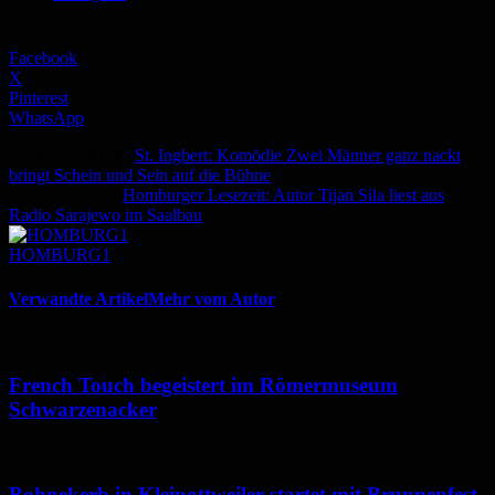
Facebook
X
Pinterest
WhatsApp
Vorheriger Artikel
St. Ingbert: Komödie Zwei Männer ganz nackt
bringt Schein und Sein auf die Bühne
Nächster Artikel
Homburger Lesezeit: Autor Tijan Sila liest aus
Radio Sarajewo im Saalbau
HOMBURG1
Verwandte Artikel
Mehr vom Autor
French Touch begeistert im Römermuseum
Schwarzenacker
Bohnekerb in Kleinottweiler startet mit Brunnenfest