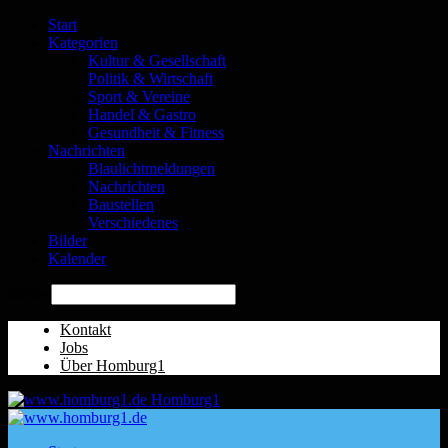
Start
Kategorien
Kultur & Gesellschaft
Politik & Wirtschaft
Sport & Vereine
Handel & Gastro
Gesundheit & Fitness
Nachrichten
Blaulichtmeldungen
Nachrichten
Baustellen
Verschiedenes
Bilder
Kalender
Suche
Kontakt
Jobs
Über Homburg1
Homburg1