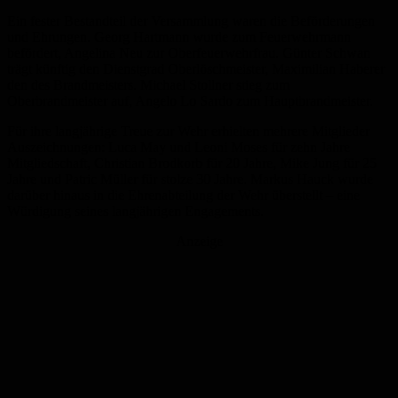
Ein fester Bestandteil der Versammlung waren die Beförderungen
und Ehrungen. Georg Hartmann wurde zum Feuerwehrmann
befördert, Angelina Neu zur Oberfeuerwehrfrau. Günter Schwan
trägt künftig den Dienstgrad Oberlöschmeister, Maximilian Haberer
den des Brandmeisters. Michael Stollner stieg zum
Oberbrandmeister auf, Angelo Lo Sardo zum Hauptbrandmeister.
Für ihre langjährige Treue zur Wehr erhielten mehrere Mitglieder
Auszeichnungen: Luca May und Leoni Moses für zehn Jahre
Mitgliedschaft, Christian Brodkorb für 20 Jahre, Mike Jung für 25
Jahre und Patric Müller für stolze 30 Jahre. Markus Hauck wurde
darüber hinaus in die Ehrenabteilung der Wehr überstellt – eine
Würdigung seines langjährigen Engagements.
Anzeige