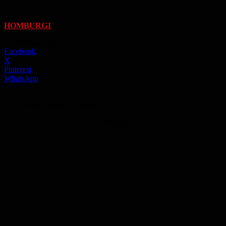
Von
HOMBURG1
-
26. Februar 2026
Facebook
X
Pinterest
WhatsApp
Foto: Angelo Lo Sardo
Anzeige