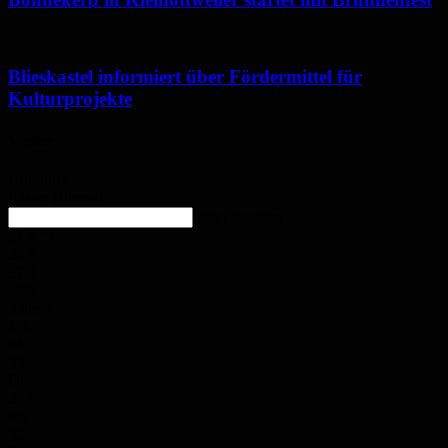
Blieskastel informiert über Fördermittel für
Kulturprojekte
Wetter
Homburg
Klarer Himmel
enter location
27.4
°
C
28.6
°
27.4
°
48%
3.8m/s
4%
Mo.
33
°
Di.
29
°
Mi.
32
°