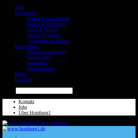
Start
Kategorien
Kultur & Gesellschaft
Politik & Wirtschaft
Sport & Vereine
Handel & Gastro
Gesundheit & Fitness
Nachrichten
Blaulichtmeldungen
Nachrichten
Baustellen
Verschiedenes
Bilder
Kalender
Suche
Kontakt
Jobs
Über Homburg1
Homburg1