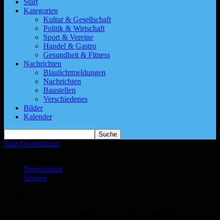
Start
Kategorien
Kultur & Gesellschaft
Politik & Wirtschaft
Sport & Vereine
Handel & Gastro
Gesundheit & Fitness
Nachrichten
Blaulichtmeldungen
Nachrichten
Baustellen
Verschiedenes
Bilder
Kalender
Start
Deutschland
61 Prozent wünschen sich mehr Online-Angebote
regionaler Einzelhändler
Deutschland
Service
61 Prozent wünschen sich mehr Online-
Angebote regionaler Einzelhändler