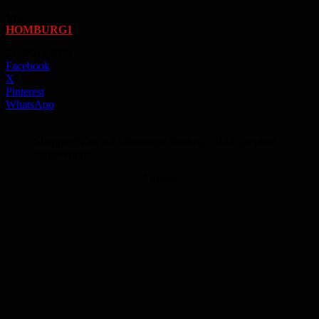
Von
HOMBURG1
-
21. März 2023
Facebook
X
Pinterest
WhatsApp
Shopping Zeit auf Homburgs Straßen. - Bild: Stephan
Bonaventura
Anzeige