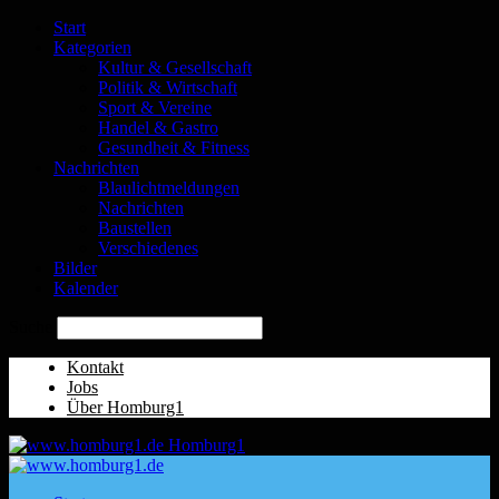
Start
Kategorien
Kultur & Gesellschaft
Politik & Wirtschaft
Sport & Vereine
Handel & Gastro
Gesundheit & Fitness
Nachrichten
Blaulichtmeldungen
Nachrichten
Baustellen
Verschiedenes
Bilder
Kalender
Suche
Kontakt
Jobs
Über Homburg1
Homburg1