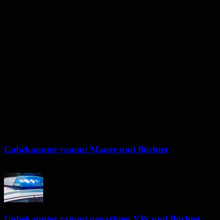
0%
Do.
29
°
Fr.
30
°
Sa.
30
°
So.
33
°
Mo.
35
°
Polizeimeldungen aus der Region
Unbekannter rammt Mauer und flüchtet
5. August 2026
Unbekannter rammt geparkten VW und flüchtet