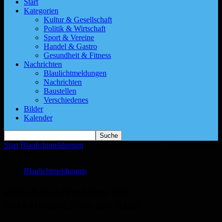
Start
Kategorien
Kultur & Gesellschaft
Politik & Wirtschaft
Sport & Vereine
Handel & Gastro
Gesundheit & Fitness
Nachrichten
Blaulichtmeldungen
Nachrichten
Baustellen
Verschiedenes
Bilder
Kalender
Start
Blaulichtmeldungen
Zwei Leichtverletzte bei Verkehrsunfällen
mit Auto
Blaulichtmeldungen
Zwei Leichtverletzte bei
Verkehrsunfällen mit Auto