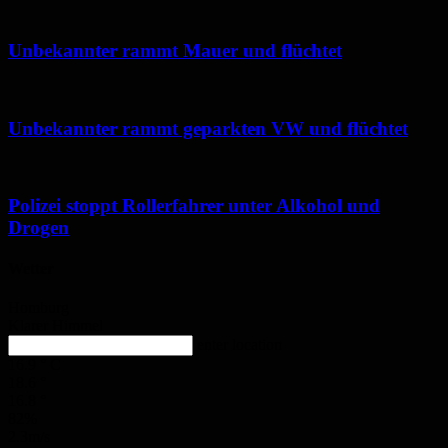
Unbekannter rammt Mauer und flüchtet
Unbekannter rammt geparkten VW und flüchtet
Polizei stoppt Rollerfahrer unter Alkohol und
Drogen
Wetter
Homburg
Klarer Himmel
enter location
16.9
°
C
18.6
°
16.8
°
82%
2.3m/s