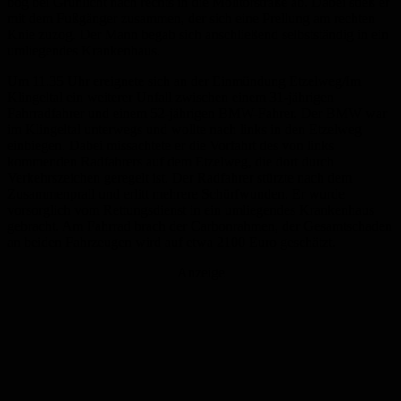
bog bei Grünlicht nach rechts in die Molitorstraße ab. Dabei stieß er
mit dem Fußgänger zusammen, der sich eine Prellung am rechten
Knie zuzog. Der Mann begab sich anschließend selbstständig in ein
umliegendes Krankenhaus.
Um 11.35 Uhr ereignete sich an der Einmündung Etzelweg/Im
Klingeltal ein weiterer Unfall zwischen einem 31-jährigen
Fahrradfahrer und einem 52-jährigen BMW-Fahrer. Der BMW war
im Klingeltal unterwegs und wollte nach links in den Etzelweg
einbiegen. Dabei missachtete er die Vorfahrt des von links
kommenden Radfahrers auf dem Etzelweg, die dort durch
Verkehrszeichen geregelt ist. Der Radfahrer stürzte nach dem
Zusammenprall und erlitt mehrere Schürfwunden. Er wurde
vorsorglich vom Rettungsdienst in ein umliegendes Krankenhaus
gebracht. Am Fahrrad brach der Carbonrahmen, der Gesamtschaden
an beiden Fahrzeugen wird auf etwa 2100 Euro geschätzt.
Anzeige