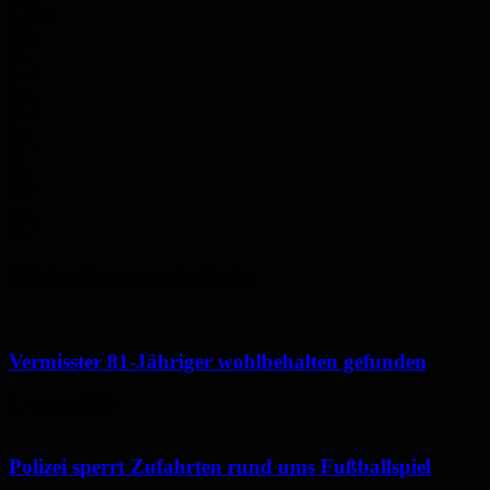
3.3m/s
90%
So.
34
°
Mo.
34
°
Di.
31
°
Mi.
33
°
Do.
35
°
Polizeimeldungen aus der Region
Vermisster 81-Jähriger wohlbehalten gefunden
6. August 2026
Polizei sperrt Zufahrten rund ums Fußballspiel