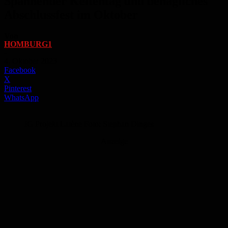
Spannender Keltentag und behagliches
Abschlussfest im Oktober
Von
HOMBURG1
-
4. Oktober 2023
Facebook
X
Pinterest
WhatsApp
IG Projekt Latène Foto: Stephan Dinges
Anzeige