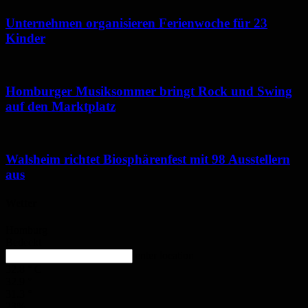
Unternehmen organisieren Ferienwoche für 23
Kinder
Homburger Musiksommer bringt Rock und Swing
auf den Marktplatz
Walsheim richtet Biosphärenfest mit 98 Ausstellern
aus
Wetter
Homburg
Bedeckt
enter location
32.8
°
C
32.9
°
31.3
°
23%