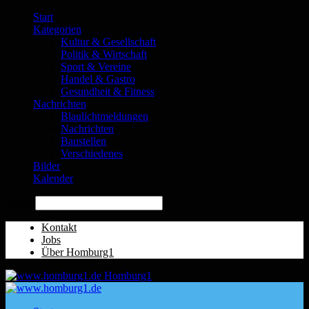
Start
Kategorien
Kultur & Gesellschaft
Politik & Wirtschaft
Sport & Vereine
Handel & Gastro
Gesundheit & Fitness
Nachrichten
Blaulichtmeldungen
Nachrichten
Baustellen
Verschiedenes
Bilder
Kalender
Suche
Kontakt
Jobs
Über Homburg1
Homburg1