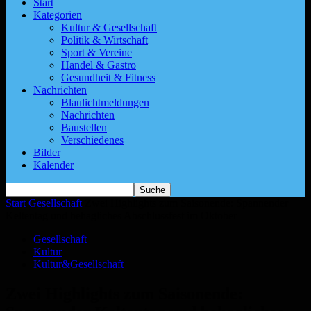
Start
Kategorien
Kultur & Gesellschaft
Politik & Wirtschaft
Sport & Vereine
Handel & Gastro
Gesundheit & Fitness
Nachrichten
Blaulichtmeldungen
Nachrichten
Baustellen
Verschiedenes
Bilder
Kalender
Start
Gesellschaft
Zwei Highlights zum Saisonende: Spannender
Keltentag und behagliches Abschlussfest im Oktober
Gesellschaft
Kultur
Kultur&Gesellschaft
Zwei Highlights zum Saisonende: