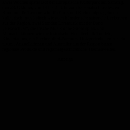
Zwei Wochen später lädt der Europäische Kulturpark am Samstag,
den 28. Oktober, von 14 bis 21 Uhr zum Saisonabschlussfest ein.
Rund um die Taverne wird für Groß und Klein einiges geboten –
kulinarisch, musikalisch wie auch künstlerisch: saisonale Leckereien
aus der Region, zwei Stunden Livemusik mit der Band
„Hexeschuss“, die irische Musik ohne Strom spielt, und
Mitmachaktionen wie die historische Flechttechnik Tundeln,
Kindertattoos, ein Steckenpferd-Parcours, Holzperlenketten basteln
u.v.m.. Ausstellerinnen und Aussteller aus der Region bieten
regionale Produkte und regionalgeschichtliche Themenwelten.
Anzeige