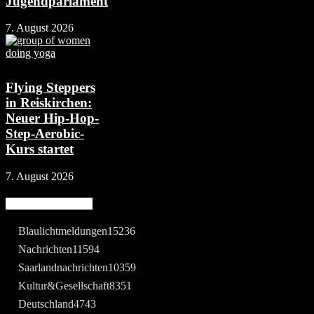
Jugendparlament
7. August 2026
Flying Steppers
in Reiskirchen:
Neuer Hip-Hop-
Step-Aerobic-
Kurs startet
7. August 2026
Beliebte Kategorie
Blaulichtmeldungen
15236
Nachrichten
11594
Saarlandnachrichten
10359
Kultur&Gesellschaft
8351
Deutschland
4743