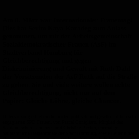
Am 8. März war Internationaler Frauentag!
Dies hat Sevim Kaya-Karadeg zum Anlass
genommen, um mit der Arbeitsgemeinschaft
Sozialdemokratischer Frauen (AsF) im
Stadtverband Homburg für
Gleichberechtigung und gegen
Diskriminierung und Gewalt mit Ruth Dahl
der Vorsitzenden der AsF Ruth auf die Straße
zu gehen. Sie und viele weitere wollen echte
Gleichberechtigung, nicht nur auf dem
Papier: Gleiche Löhne, gleiche Chancen.
Unterstützung erhielten die beiden politisch und gesellschaftlich sehr
engagierten SPD Frauen, von Pascal Conigliaro, Mitglied des
Saarländischen Landtages und Christine Becker, ehemalige
hauptamtliche Beigeordnete der Stadt Homburg, sowie Leiterin des
Dezernates „Frauen, Jugend, Senioren, Soziales, Schulen und