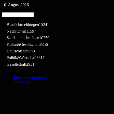
10. August 2026
Beliebte Kategorie
Blaulichtmeldungen
15241
Nachrichten
11597
Saarlandnachrichten
10359
Kultur&Gesellschaft
8356
Deutschland
4743
Politik&Wirtschaft
3817
Gesellschaft
2931
Datenschutzerklärung
Impressum
©