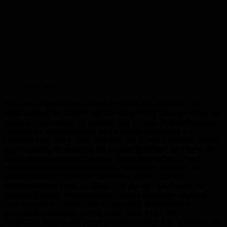
Foto: AsF
Trotz des ungemütlichen Wetters verteilten alle Mitstreiter am
Weltfrauentag den Bürgern am Christian Weber Platz eine Rose und
zauberten so manchen ein Lächeln aufs Gesicht. Natürlich ging es
nicht um die Blume, sondern man wollte gemeinsam an die
Gleichstellung aller Frauen im Alltag und im Beruf erinnern. Sevim
Kaya-Karadeg ist besonders die Chancengleichheit für Frauen mit
Zuwanderungsgeschichte wichtig. Denn diese stehen oft noch
besonders vielen Herausforderungen gegenüber, wenn sie aus
patriarchalischen Strukturen ausbrechen wollen, um ein
selbstbestimmtes Leben zu führen. Sie möchte, dass Frauen die
gleichen Chancen bekommen, egal welche Hautfarbe, Herkunft
oder Religion sie haben. „Frauen haben ein Recht auf eine
gewaltfreie Beziehung und ein Leben ohne Angst. Für
Gleichberechtigung und gegen Diskriminierung! Für Sicherheit und