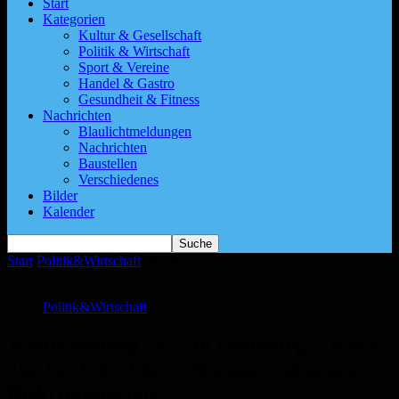
Start
Kategorien
Kultur & Gesellschaft
Politik & Wirtschaft
Sport & Vereine
Handel & Gastro
Gesundheit & Fitness
Nachrichten
Blaulichtmeldungen
Nachrichten
Baustellen
Verschiedenes
Bilder
Kalender
Start
Politik&Wirtschaft
Weltfrauentag 2023 in Homburg – Jeden
Tag für Gleichberechtigung und gegen Diskriminierung
Politik&Wirtschaft
Weltfrauentag 2023 in Homburg – Jeden
Tag für Gleichberechtigung und gegen
Diskriminierung