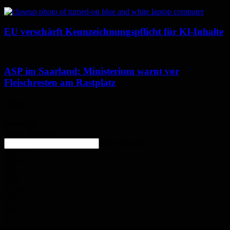
EU verschärft Kennzeichnungspflicht für KI-Inhalte
ASP im Saarland: Ministerium warnt vor
Fleischresten am Rastplatz
Wetter
Homburg
Klarer Himmel
enter location
30.7
°
C
30.7
°
30.7
°
32%
4.2m/s
6%
Mo.
31
°
Di.