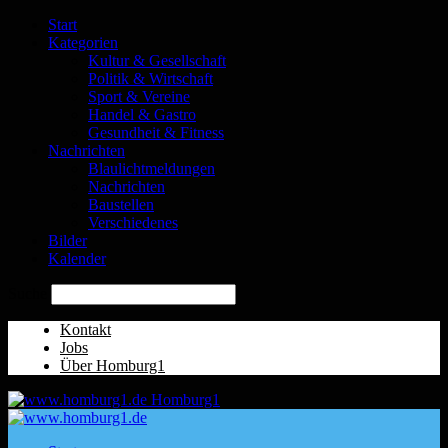
Start
Kategorien
Kultur & Gesellschaft
Politik & Wirtschaft
Sport & Vereine
Handel & Gastro
Gesundheit & Fitness
Nachrichten
Blaulichtmeldungen
Nachrichten
Baustellen
Verschiedenes
Bilder
Kalender
Suche
Kontakt
Jobs
Über Homburg1
Homburg1