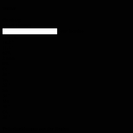
Wetter
Homburg
Klarer Himmel
enter location
11.4
°
C
14.2
°
11.3
°
82%
2.6m/s
0%
Fr.
28
°
Sa.
32
°
So.
34
°
Mo.
36
°
Di.
28
°
Polizeimeldungen aus der Region