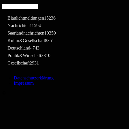
Beliebte Kategorie
Blaulichtmeldungen
15236
Nachrichten
11594
Saarlandnachrichten
10359
Kultur&Gesellschaft
8351
Deutschland
4743
Politik&Wirtschaft
3810
Gesellschaft
2931
Datenschutzerklärung
Impressum
©