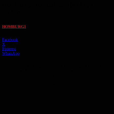
Bundestages im Rathaus Homburg
eröffnet
Von
HOMBURG1
-
3. November 2023
Facebook
X
Pinterest
WhatsApp
v. l. n. r.: MdB Esra Limbacher, Beigeordneter Manfred
Rippel, MdB Markus Uhl Foto: Jürgen
Kruthoff/Stadtverwaltung
Anzeige