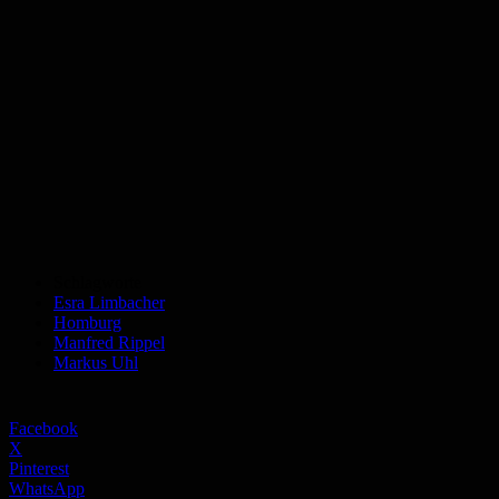
Schlagworte
Esra Limbacher
Homburg
Manfred Rippel
Markus Uhl
Facebook
X
Pinterest
WhatsApp