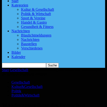
Start
Kategorien
Kultur & Gesellschaft
Politik & Wirtschaft
Sport & Vereine
Handel & Gastro
Gesundheit & Fitness
Nachrichten
Blaulichtmeldungen
Nachrichten
Baustellen
Verschiedenes
Bilder
Kalender
Start
Gesellschaft
Wanderausstellung des Deutschen Bundestages
im Rathaus Homburg eröffnet
Gesellschaft
Kultur&Gesellschaft
Politik
Politik&Wirtschaft
Wanderausstellung des Deutschen