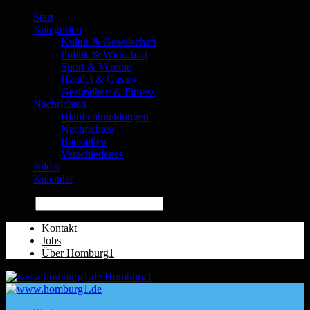
Start
Kategorien
Kultur & Gesellschaft
Politik & Wirtschaft
Sport & Vereine
Handel & Gastro
Gesundheit & Fitness
Nachrichten
Blaulichtmeldungen
Nachrichten
Baustellen
Verschiedenes
Bilder
Kalender
Suche
Kontakt
Jobs
Über Homburg1
Homburg1