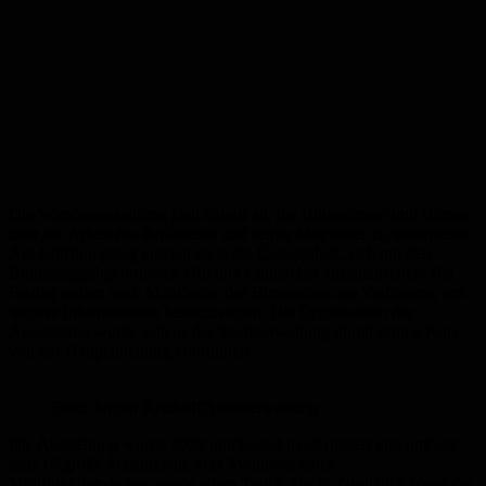
Die Wanderausstellung zielt darauf ab, die Bürgerinnen und Bürger
über die Arbeit des Parlaments und seiner Mitglieder zu informieren.
Am Eröffnungstag nutzten viele die Gelegenheit, sich mit den
Bundestagsabgeordneten Uhl und Limbacher auszutauschen. Bis
Freitag stehen auch Mitarbeiter des Bundestags zur Verfügung, um
weitere Informationen bereitzustellen. Die Organisation der
Ausstellung wurde seitens der Stadtverwaltung durch Janine Petri
von der Hauptabteilung koordiniert.
Foto: Jürgen Kruthoff/Stadtverwaltung
Die Ausstellung wurde 2022 umfassend modernisiert und umfasst
jetzt 16 große Schautafeln, acht Monitore, einen
Multifunktionskubus sowie einen Touch-Tisch. Zusätzlich bietet die