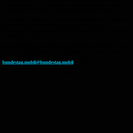
Ausstellung durch die Nutzung des eigenen Smartphones einen
Multimedia-Guide sowie Augmented Reality-Anwendungen an.
Für die Besucher gibt es auch interaktive Angebote wie Quizspiele
und eine Fotowand für Selfies vor dem Hintergrund des
Bundestages. Informationsmaterial und Souvenirs können kostenlos
mitgenommen werden.
Die Ausstellung ist am Dienstag und Donnerstag von 9 bis 17 Uhr
und am Freitag von 9 bis 14 Uhr geöffnet. Interessierte Gruppen
können sich für Führungen per E-Mail unter
bundestag.mobil@bundestag.mobil
anmelden.
Anzeige