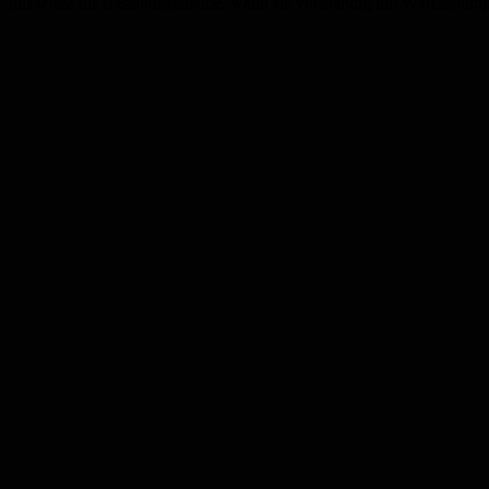
gilt selbst für Bestandsgebäude, wenn sie vollständig mit Wärmepum