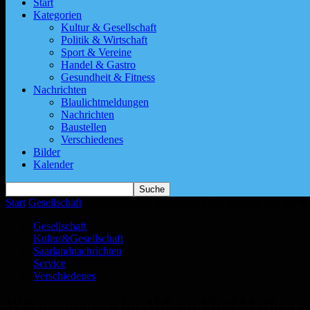
Start
Kategorien
Kultur & Gesellschaft
Politik & Wirtschaft
Sport & Vereine
Handel & Gastro
Gesundheit & Fitness
Nachrichten
Blaulichtmeldungen
Nachrichten
Baustellen
Verschiedenes
Bilder
Kalender
Start
Gesellschaft
Wärmepumpen im Altbau: Fünf Mythen und ihr Wah
Gesellschaft
Kultur&Gesellschaft
Saarlandnachrichten
Service
Verschiedenes
Wärmepumpen im Altbau: Fünf Mythen un