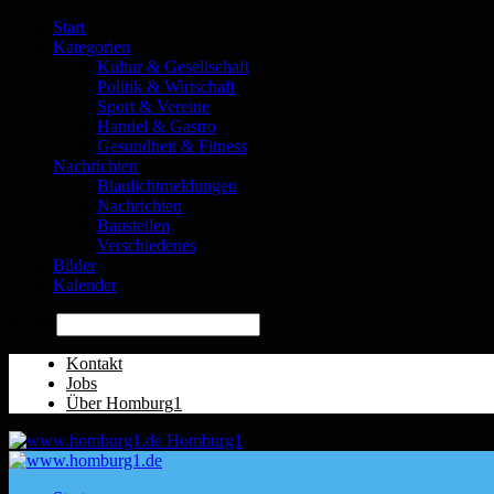
Start
Kategorien
Kultur & Gesellschaft
Politik & Wirtschaft
Sport & Vereine
Handel & Gastro
Gesundheit & Fitness
Nachrichten
Blaulichtmeldungen
Nachrichten
Baustellen
Verschiedenes
Bilder
Kalender
Suche
Kontakt
Jobs
Über Homburg1
Homburg1