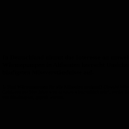
In Deutschland nimmt das Interesse an umwelt
Wärmepumpen in Altbauten herrscht Unsicherhe
häufigsten Missverständnisse auf.
1. Sind Wärmepumpen für alle Altbauten geeignet?
Obwohl Wärmep
Gebäuden der 50er Jahre wird es kaum wirtschaftlich sein“, erklärt 
von Heizkörpern, geprüft werden.