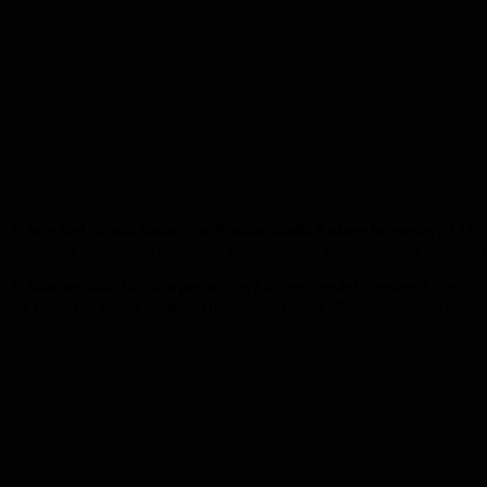
2. Wie viel Strom kann eine Photovoltaik-Anlage beisteuern?
Die 
betrachtet werden. „Tatsächlich schwankt die Eigenverbrauchsquote 
3. Können alte Heizkörper weiterhin verwendet werden?
Die Weit
die meist nur durch größere Heizkörper oder Fußbodenheizung erreicht