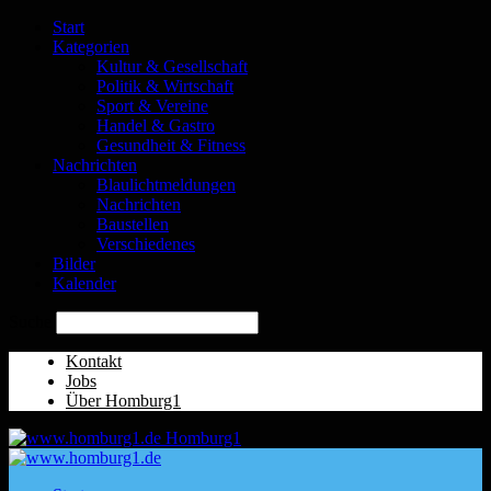
Start
Kategorien
Kultur & Gesellschaft
Politik & Wirtschaft
Sport & Vereine
Handel & Gastro
Gesundheit & Fitness
Nachrichten
Blaulichtmeldungen
Nachrichten
Baustellen
Verschiedenes
Bilder
Kalender
Suche
Kontakt
Jobs
Über Homburg1
Homburg1