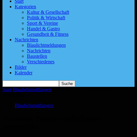
Start
Kategorien
Kultur & Gesellschaft
Politik & Wirtschaft
Sport & Vereine
Handel & Gastro
Gesundheit & Fitness
Nachrichten
Blaulichtmeldungen
Nachrichten
Baustellen
Verschiedenes
Bilder
Kalender
Start
Blaulichtmeldungen
Vermisste Person wohlbehalten
angetroffen
Blaulichtmeldungen
Vermisste Person wohlbehalten
angetroffen