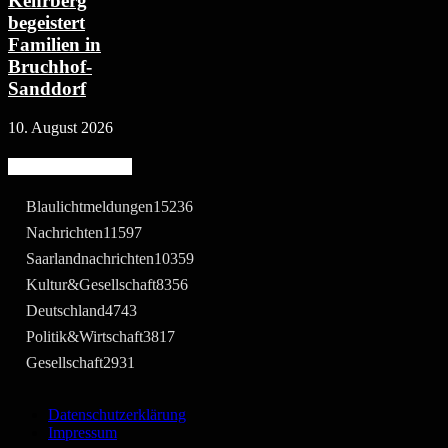
Kehrberg
begeistert
Familien in
Bruchhof-
Sanddorf
10. August 2026
Beliebte Kategorie
Blaulichtmeldungen
15236
Nachrichten
11597
Saarlandnachrichten
10359
Kultur&Gesellschaft
8356
Deutschland
4743
Politik&Wirtschaft
3817
Gesellschaft
2931
Datenschutzerklärung
Impressum