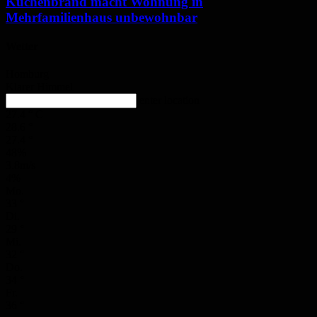
Küchenbrand macht Wohnung in
Mehrfamilienhaus unbewohnbar
Wetter
Homburg
Klarer Himmel
enter location
27.4
°
C
28.6
°
27.4
°
48%
3.8m/s
4%
Mo.
33
°
Di.
29
°
Mi.
32
°
Do.
34
°
Fr.
36
°