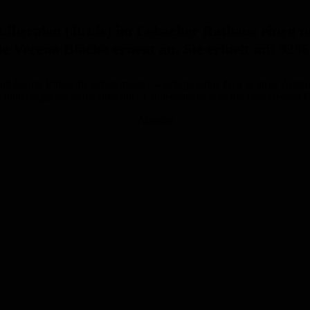
iberalen (JuLis) im Lebacher Rathaus einen n
e Verena Blacha erneut an. Sie erhielt mit 92%
nd Laurin Rabus als Schatzmeister wiedergewählt. Neu in ihren Ämtern 
öneberger als stellvertretender Landesvorsitzender mit dem Ressort O
Anzeige