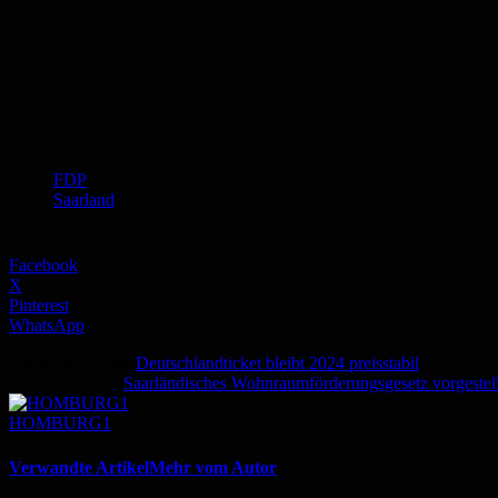
Schlagworte
FDP
Saarland
Facebook
X
Pinterest
WhatsApp
Vorheriger Artikel
Deutschlandticket bleibt 2024 preisstabil
Nächster Artikel
Saarländisches Wohnraumförderungsgesetz vorgestell
HOMBURG1
Verwandte Artikel
Mehr vom Autor