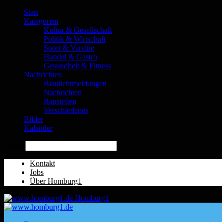
Start
Kategorien
Kultur & Gesellschaft
Politik & Wirtschaft
Sport & Vereine
Handel & Gastro
Gesundheit & Fitness
Nachrichten
Blaulichtmeldungen
Nachrichten
Baustellen
Verschiedenes
Bilder
Kalender
Suche
Kontakt
Jobs
Über Homburg1
Homburg1