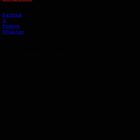
-
23. Januar 2024
Facebook
X
Pinterest
WhatsApp
Verena Blacha - Bild: JuLis Saar