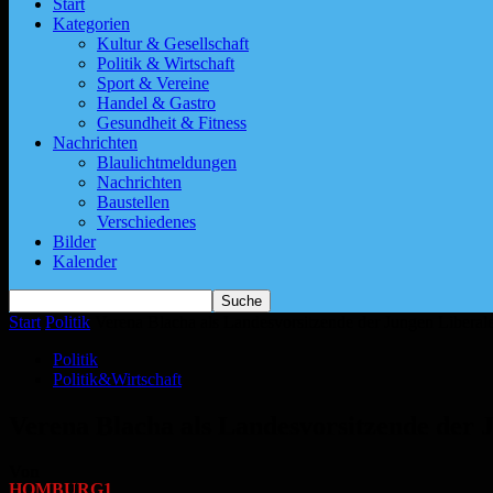
Start
Kategorien
Kultur & Gesellschaft
Politik & Wirtschaft
Sport & Vereine
Handel & Gastro
Gesundheit & Fitness
Nachrichten
Blaulichtmeldungen
Nachrichten
Baustellen
Verschiedenes
Bilder
Kalender
Start
Politik
Verena Blacha als Landesvorsitzende der Jungen Liberale
Politik
Politik&Wirtschaft
Verena Blacha als Landesvorsitzende der J
Von
HOMBURG1