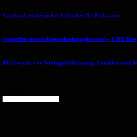
Saarland modernisiert Leitfaden für Erdwärme
Schaeffler stockt Altersteilzeitangebot auf – 1.300 Bes
BKU warnt vor Wohngeld-Kürzung: Familien und Be
Wetter
Homburg
Klarer Himmel
enter location
11.9
°
C
14.7
°
11.9
°
74%
3.5m/s
3%