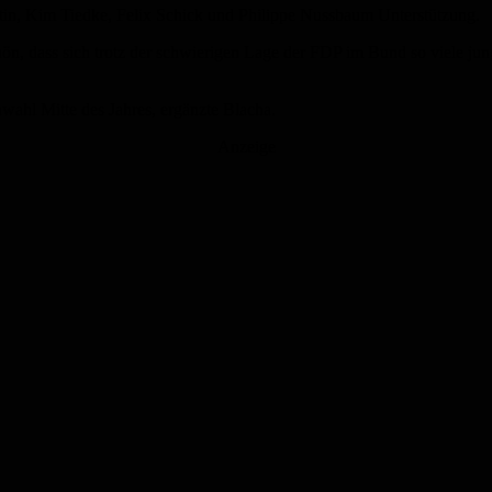
tin, Kim Tiedke, Felix Schick und Philippe Nussbaum Unterstützung.
chön, dass sich trotz der schwierigen Lage der FDP im Bund so viel
wahl Mitte des Jahres, ergänzte Blacha.
Anzeige