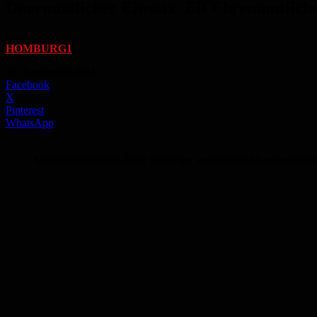
Unermüdlicher Einsatz: Elf Ehrenamtliche
Von
HOMBURG1
-
27. November 2024
Facebook
X
Pinterest
WhatsApp
Ministerpräsidentin Anke Rehlinger verleiht die Ehrenamtsnadel