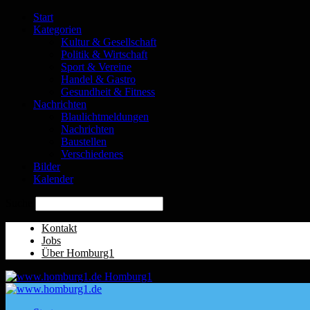
Start
Kategorien
Kultur & Gesellschaft
Politik & Wirtschaft
Sport & Vereine
Handel & Gastro
Gesundheit & Fitness
Nachrichten
Blaulichtmeldungen
Nachrichten
Baustellen
Verschiedenes
Bilder
Kalender
Suche
Kontakt
Jobs
Über Homburg1
Homburg1