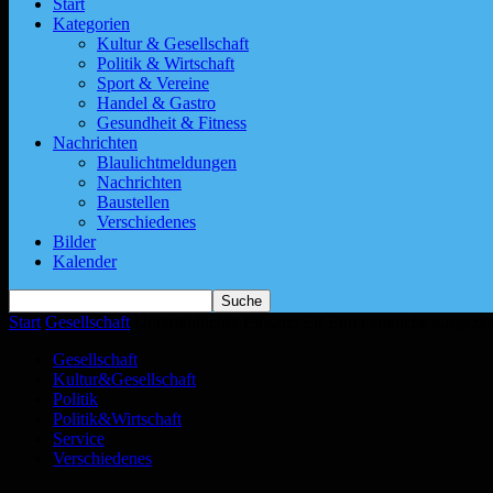
Start
Kategorien
Kultur & Gesellschaft
Politik & Wirtschaft
Sport & Vereine
Handel & Gastro
Gesundheit & Fitness
Nachrichten
Blaulichtmeldungen
Nachrichten
Baustellen
Verschiedenes
Bilder
Kalender
Start
Gesellschaft
Unermüdlicher Einsatz: Elf Ehrenamtliche ausgezei
Gesellschaft
Kultur&Gesellschaft
Politik
Politik&Wirtschaft
Service
Verschiedenes