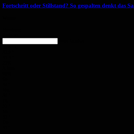
Fortschritt oder Stillstand? So gespalten denkt das 
Wetter
Homburg
Bedeckt
enter location
32.8
°
C
32.9
°
31.3
°
23%
3.3m/s
90%
So.
34
°
Mo.
34
°
Di.
31
°
Mi.
33
°
Do.
35
°