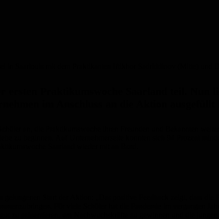
el in Saarlouis mit dem Praktikanten Iftikhor Sadriddinov (Mitte) un
 ersten Praktikumswoche Saarland teil. Nun lie
rnehmen im Anschluss an die Aktion ausgefüllt
 Schüler an, die Praktikumswoche ihren Freunden und Bekannten weite
iebe zu beginnen. Auf Unternehmerseite konnten sich 94 Prozent minde
raktikumswoche Saarland wieder mit an Bord.
en gelungenen Start der Aktion: „Das positive Feedback zeigt, dass die
sammenzubringen. Für viele Schüler hat die Pandemie im vergangen Jahr
h gut zu präsentieren, um Nachwuchskräfte zu gewinnen und die junge