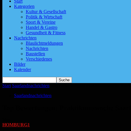
Start
Kategorien
Kultur & Gesellschaft
Politik & Wirtschaft
Sport & Vereine
Handel & Gastro
Gesundheit & Fitness
Nachrichten
Blaulichtmeldungen
Nachrichten
Baustellen
Verschiedenes
Bilder
Kalender
Start
Saarlandnachrichten
Top Bewertungen: Praktikumswoche Saarl
Saarlandnachrichten
Top Bewertungen: Praktikumswoche Saar
Von
HOMBURG1
-