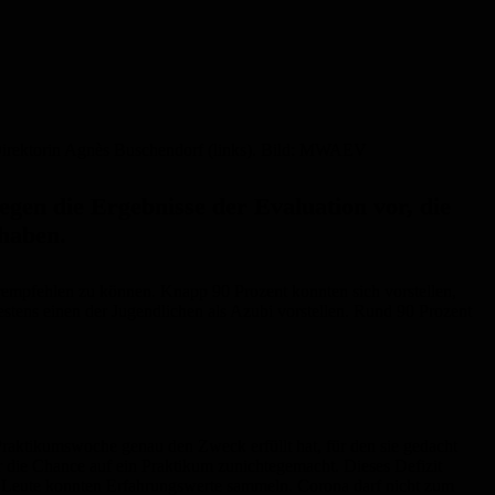
d Direktorin Agnès Buschendorf (links). Bild: MWAEV
gen die Ergebnisse der Evaluation vor, die
 haben.
rempfehlen zu können. Knapp 90 Prozent konnten sich vorstellen,
stens einen der Jugendlichen als Azubi vorstellen. Rund 90 Prozent
 Praktikumswoche genau den Zweck erfüllt hat, für den sie gedacht
 die Chance auf ein Praktikum zunichtegemacht. Dieses Defizit
n Leute konnten Erfahrungswerte sammeln. Corona darf nicht zum