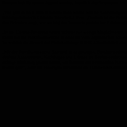
Hemmschuh für unsere Jugend werden, beruflich durchzustarten. Ich 
„Wie geht es nach dem Schulabschluss weiter, welche Ausbildungen k
Bildungsministerin Christine Streichert-Clivot. „Deshalb ist die Ber
den Betrieben zeigt, wie wichtig das Sammeln praktischer Erfahrung i
„In der Corona-Pandemie haben Schüler nur wenige Möglichkeiten, das
Daher hat die Praktikumswoche in einer für viele Jugendlichen schwier
So wurden die meisten der Praktikumstage in IHK-Unternehmen abso
„Mit der Praktikumswoche Saarland ist es gelungen, Berufsorientier
direktes Ausprobieren, Nachfragen und Erleben im Betrieb entdecken
richtige Werkzeug gesetzt haben, um Betriebe mit potenziellen Nach
Runde geht“, zieht der Hauptgeschäftsführer der Handwerkskammer 