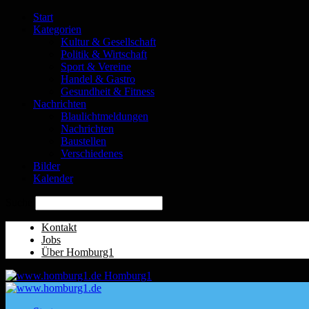
Start
Kategorien
Kultur & Gesellschaft
Politik & Wirtschaft
Sport & Vereine
Handel & Gastro
Gesundheit & Fitness
Nachrichten
Blaulichtmeldungen
Nachrichten
Baustellen
Verschiedenes
Bilder
Kalender
Suche
Kontakt
Jobs
Über Homburg1
Homburg1