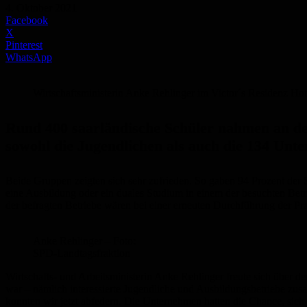
4. Oktober 2021
Facebook
X
Pinterest
WhatsApp
Wirtschaftsministerin Anke Rehlinger im Victor´s Residenz Hot
Rund 400 saarländische Schüler nahmen an der
sowohl die Jugendlichen als auch die 134 Unte
Beide Gruppen zeigten sich sehr zufrieden. So gaben 94 Prozent der
eine Ausbildung oder ein duales Studium in einem der besuchten Betr
der befragten Betriebe wären bei einer erneuten Durchführung der P
Anke Rehlinger – Foto:
SPD-Landtagsfraktion
Wirtschafts- und Arbeitsministerin Anke Rehlinger freute sich über d
war – nämlich interessierte Jugendliche und Ausbildungsbetriebe zu
konnten wir jetzt abfedern. Die Unternehmen hatten die Chance, sic