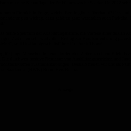
kann mir eine Neuauflage der Praktikumswoche Saarland in 2022 sehr g
ommen für mich in Frage, welche Berufe gibt es überhaupt? Das sind wi
ufsorientierung so wichtig, dazu gehören ganz wesentlich auch Praktika
st.“
 breite Spektrum der Ausbildungsberufe, die Vorteile einer dualen Aus
igen Zeit einen sehr wertvollen Beitrag zur Berufsorientierung geleist
lviert“, so IHK-Hauptgeschäftsführer Dr. Frank Thomé.
ung für junge Menschen in herausfordernden Zeiten zu einem Erlebnis 
. Die durchweg positive Resonanz von Ausbildungsbetrieben und Jugend
wuchsfachkräften zusammenzubringen. Deshalb freuen wir uns als Partn
des Saarlandes (HWK) Bernd Reis Bilanz.
Anzeige