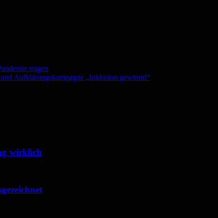
 Pandemie tragen
- und Aufklärungskampagne „Inklusion gewinnt!“
g wirklich
sgezeichnet