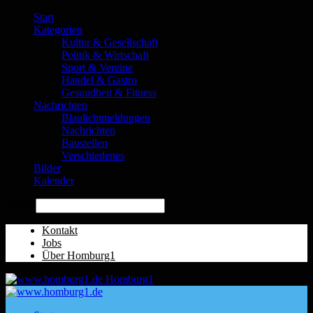
Start
Kategorien
Kultur & Gesellschaft
Politik & Wirtschaft
Sport & Vereine
Handel & Gastro
Gesundheit & Fitness
Nachrichten
Blaulichtmeldungen
Nachrichten
Baustellen
Verschiedenes
Bilder
Kalender
Suche
Kontakt
Jobs
Über Homburg1
Homburg1