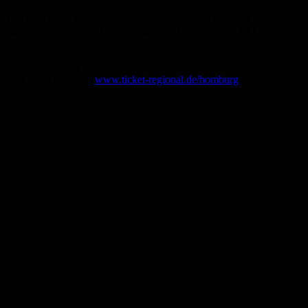
Los geht es im Homburger Saalbau mit dem Berliner
Kriminaltheater am Donnerstag, 20. Februar, um 19 Uhr.
Tickets für „Zeugin der Anklage“ können in der Tourist-Information
am Kreisel in der Talstraße 57a, an der Abendkasse sowie online
über ticket regional (
www.ticket-regional.de/homburg
) erworben
werden.
Anzeige