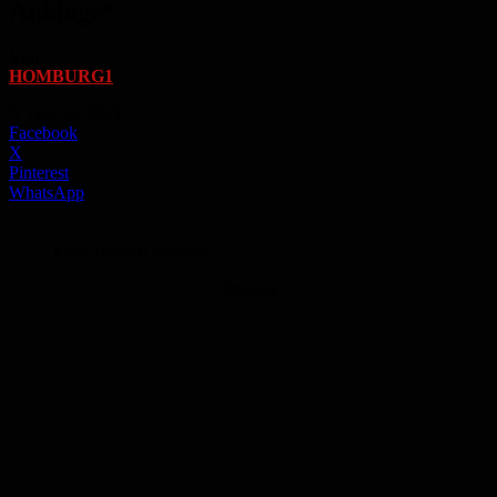
Anklage“
Von
HOMBURG1
-
5. Februar 2025
Facebook
X
Pinterest
WhatsApp
Foto: Herbert Schulze
Anzeige