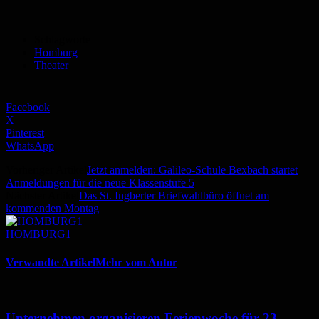
Schlagworte
Homburg
Theater
Facebook
X
Pinterest
WhatsApp
Vorheriger Artikel
Jetzt anmelden: Galileo-Schule Bexbach startet
Anmeldungen für die neue Klassenstufe 5
Nächster Artikel
Das St. Ingberter Briefwahlbüro öffnet am
kommenden Montag
HOMBURG1
Verwandte Artikel
Mehr vom Autor
Unternehmen organisieren Ferienwoche für 23