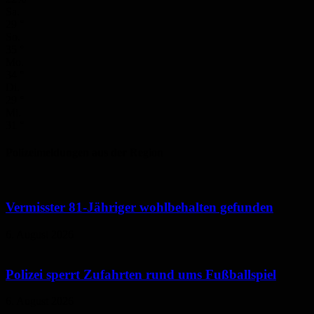
Sa.
29
°
So.
35
°
Mo.
34
°
Di.
29
°
Mi.
31
°
Polizeimeldungen aus der Region
Vermisster 81-Jähriger wohlbehalten gefunden
6. August 2026
Polizei sperrt Zufahrten rund ums Fußballspiel
6. August 2026