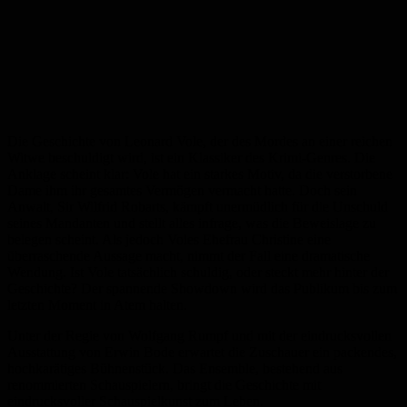
Die Geschichte von Leonard Vole, der des Mordes an einer reichen
Witwe beschuldigt wird, ist ein Klassiker des Krimi-Genres. Die
Anklage scheint klar: Vole hat ein starkes Motiv, da die verstorbene
Dame ihm ihr gesamtes Vermögen vermacht hatte. Doch sein
Anwalt, Sir Wilfrid Robarts, kämpft unermüdlich für die Unschuld
seines Mandanten und stellt alles infrage, was die Beweislage zu
belegen scheint. Als jedoch Voles Ehefrau Christine eine
überraschende Aussage macht, nimmt der Fall eine dramatische
Wendung. Ist Vole tatsächlich schuldig, oder steckt mehr hinter der
Geschichte? Der spannende Showdown wird das Publikum bis zum
letzten Moment in Atem halten.
Unter der Regie von Wolfgang Rumpf und mit der eindrucksvollen
Ausstattung von Erwin Bode erwartet die Zuschauer ein packendes,
hochkarätiges Bühnenstück. Das Ensemble, bestehend aus
renommierten Schauspielern, bringt die Geschichte mit
eindrucksvoller Schauspielkunst zum Leben.