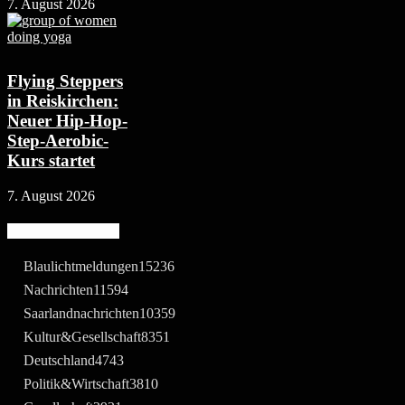
7. August 2026
Flying Steppers
in Reiskirchen:
Neuer Hip-Hop-
Step-Aerobic-
Kurs startet
7. August 2026
Beliebte Kategorie
Blaulichtmeldungen
15236
Nachrichten
11594
Saarlandnachrichten
10359
Kultur&Gesellschaft
8351
Deutschland
4743
Politik&Wirtschaft
3810