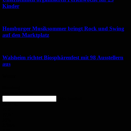
Kinder
Homburger Musiksommer bringt Rock und Swing
auf den Marktplatz
Walsheim richtet Biosphärenfest mit 98 Ausstellern
aus
Wetter
Homburg
Ein paar Wolken
enter location
27.9
°
C
27.9
°
27.9
°
35%
2.5m/s
22%