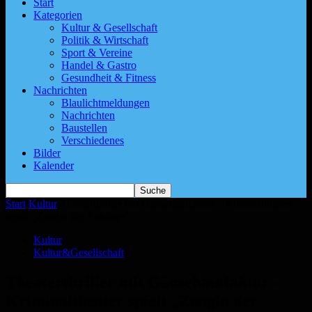
Start
Kategorien
Kultur & Gesellschaft
Politik & Wirtschaft
Sport & Vereine
Handel & Gastro
Gesundheit & Fitness
Nachrichten
Blaulichtmeldungen
Nachrichten
Baustellen
Verschiedenes
Bilder
Kalender
Start
Kultur
Theaterthriller mit Gänsehautfaktor – Kriminaltheater
spielt „Zeugin der Anklage“
Kultur
Kultur&Gesellschaft
Theaterthriller mit Gänsehautfaktor –
Kriminaltheater spielt „Zeugin der