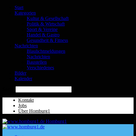
Start
Kategorien
Kultur & Gesellschaft
Politik & Wirtschaft
Sport & Vereine
Handel & Gastro
Gesundheit & Fitness
Nachrichten
Blaulichtmeldungen
Nachrichten
Baustellen
Verschiedenes
Bilder
Kalender
Suche
Kontakt
Jobs
Über Homburg1
Homburg1