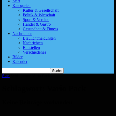
Start
Kategorien
Kultur & Gesellschaft
Politik & Wirtschaft
Sport & Vereine
Handel & Gastro
Gesundheit & Fitness
Nachrichten
Blaulichtmeldungen
Nachrichten
Baustellen
Verschiedenes
Bilder
Kalender
Start
Schlagworte
Vario Pack
Schlagwort: Vario Pack
Keine Beiträge vorhanden