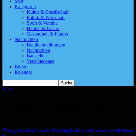
Start
Kategorien
Kultur & Gesellschaft
Politik & Wirtschaft
Sport & Vereine
Handel & Gastro
Gesundheit & Fitness
Nachrichten
Blaulichtmeldungen
Nachrichten
Baustellen
Verschiedenes
Bilder
Kalender
Start
Schlagworte
Landsweiler
Schlagwort: Landsweiler
Zeugenaufruf nach Streitigkeiten mit einer verletzten