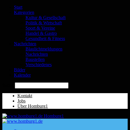
Start
Kategorien
Kultur & Gesellschaft
Politik & Wirtschaft
Sport & Vereine
Handel & Gastro
Gesundheit & Fitness
Nachrichten
Blaulichtmeldungen
Nachrichten
Baustellen
Verschiedenes
Bilder
Kalender
Suche
Kontakt
Jobs
Über Homburg1
Homburg1