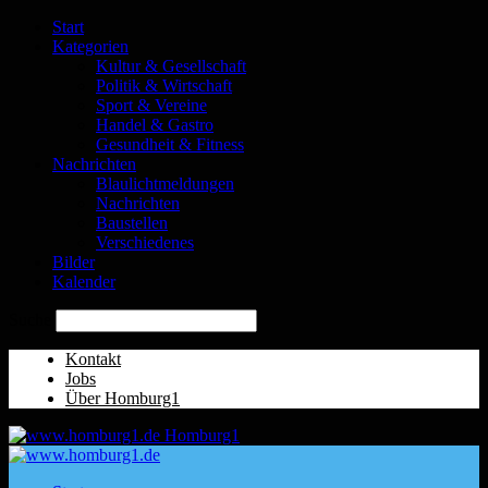
Start
Kategorien
Kultur & Gesellschaft
Politik & Wirtschaft
Sport & Vereine
Handel & Gastro
Gesundheit & Fitness
Nachrichten
Blaulichtmeldungen
Nachrichten
Baustellen
Verschiedenes
Bilder
Kalender
Suche
Kontakt
Jobs
Über Homburg1
Homburg1