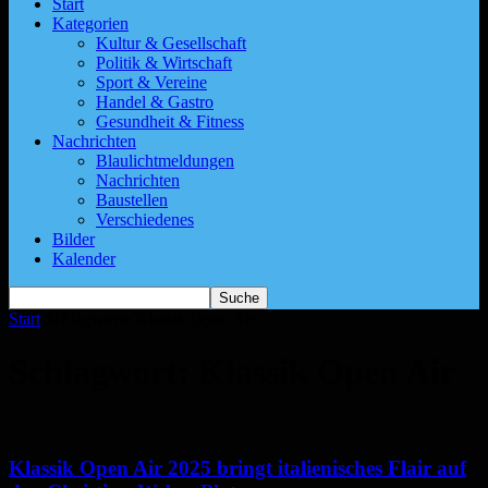
Start
Kategorien
Kultur & Gesellschaft
Politik & Wirtschaft
Sport & Vereine
Handel & Gastro
Gesundheit & Fitness
Nachrichten
Blaulichtmeldungen
Nachrichten
Baustellen
Verschiedenes
Bilder
Kalender
Start
Schlagworte
Klassik Open Air
Schlagwort: Klassik Open Air
Klassik Open Air 2025 bringt italienisches Flair auf