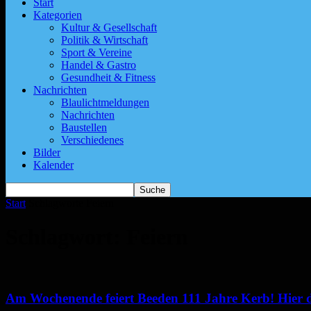
Start
Kategorien
Kultur & Gesellschaft
Politik & Wirtschaft
Sport & Vereine
Handel & Gastro
Gesundheit & Fitness
Nachrichten
Blaulichtmeldungen
Nachrichten
Baustellen
Verschiedenes
Bilder
Kalender
Start
Schlagworte
Feiern
Schlagwort: Feiern
Am Wochenende feiert Beeden 111 Jahre Kerb! Hier