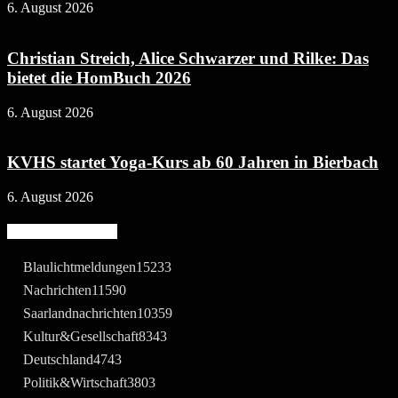
6. August 2026
Christian Streich, Alice Schwarzer und Rilke: Das
bietet die HomBuch 2026
6. August 2026
KVHS startet Yoga-Kurs ab 60 Jahren in Bierbach
6. August 2026
Beliebte Kategorie
Blaulichtmeldungen
15233
Nachrichten
11590
Saarlandnachrichten
10359
Kultur&Gesellschaft
8343
Deutschland
4743
Politik&Wirtschaft
3803