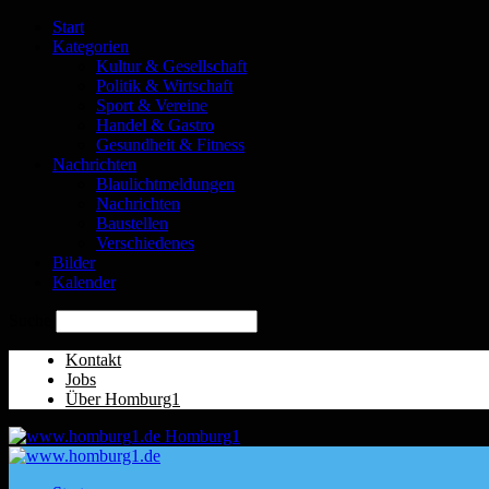
Start
Kategorien
Kultur & Gesellschaft
Politik & Wirtschaft
Sport & Vereine
Handel & Gastro
Gesundheit & Fitness
Nachrichten
Blaulichtmeldungen
Nachrichten
Baustellen
Verschiedenes
Bilder
Kalender
Suche
Kontakt
Jobs
Über Homburg1
Homburg1