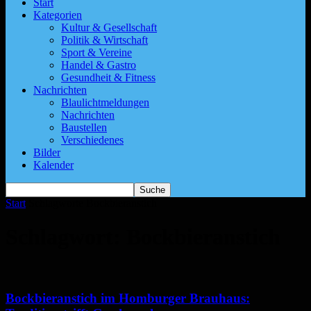
Start
Kategorien
Kultur & Gesellschaft
Politik & Wirtschaft
Sport & Vereine
Handel & Gastro
Gesundheit & Fitness
Nachrichten
Blaulichtmeldungen
Nachrichten
Baustellen
Verschiedenes
Bilder
Kalender
Start
Schlagworte
Bockbieranstich
Schlagwort: Bockbieranstich
Bockbieranstich im Homburger Brauhaus: