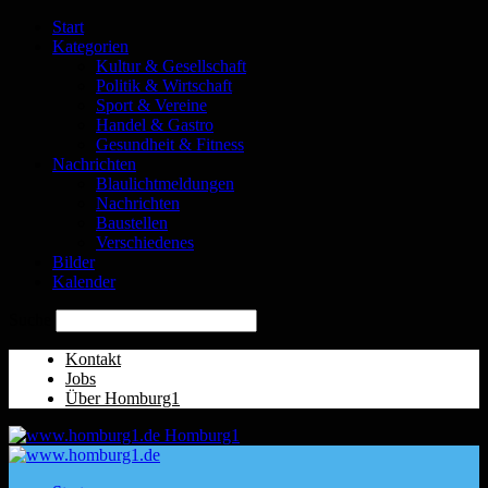
Start
Kategorien
Kultur & Gesellschaft
Politik & Wirtschaft
Sport & Vereine
Handel & Gastro
Gesundheit & Fitness
Nachrichten
Blaulichtmeldungen
Nachrichten
Baustellen
Verschiedenes
Bilder
Kalender
Suche
Kontakt
Jobs
Über Homburg1
Homburg1