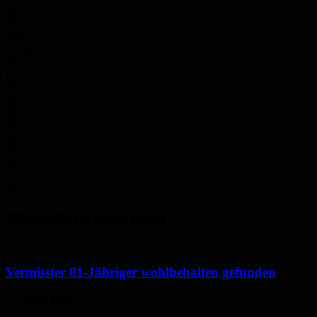
24.7
°
23.6
°
40%
2.7m/s
0%
Fr.
27
°
Sa.
32
°
So.
36
°
Mo.
35
°
Di.
31
°
Polizeimeldungen aus der Region
Vermisster 81-Jähriger wohlbehalten gefunden
6. August 2026