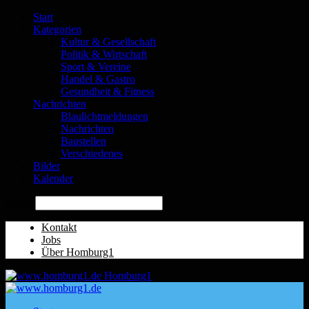
Start
Kategorien
Kultur & Gesellschaft
Politik & Wirtschaft
Sport & Vereine
Handel & Gastro
Gesundheit & Fitness
Nachrichten
Blaulichtmeldungen
Nachrichten
Baustellen
Verschiedenes
Bilder
Kalender
Suche
Kontakt
Jobs
Über Homburg1
Homburg1