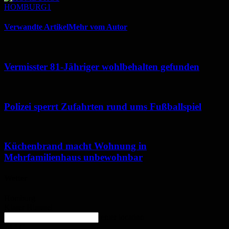
HOMBURG1
Verwandte Artikel
Mehr vom Autor
Vermisster 81-Jähriger wohlbehalten gefunden
Polizei sperrt Zufahrten rund ums Fußballspiel
Küchenbrand macht Wohnung in
Mehrfamilienhaus unbewohnbar
Wetter
Homburg
Klarer Himmel
enter location
24
°
C