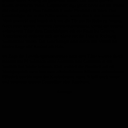
großen Mann Anfang 20 gehandelt haben. Der Mann (dunkle
Haare, sportliche Statur, Lippenpiercing) geriet zuvor auf der Straße
mit einer jungen Frau (vermutlich seine Freundin) in Streit. Der
Geschädigte, der in der Nähe wohnt, wurde durch den laustarken
Streit geweckt und begab sich vor die Tür um für Ruhe zu Sorgen.
Nach einer kurzen verbalen Auseinandersetzung schlug der bislang
unbekannte Täter dem Geschädigten mit der Faust ins Gesicht.
Anschließend entfernte sich der Mann mit der Frau in Richtung
Saarbrücker Straße. Der Geschädigte erlitt durch den Vorfall ein
blaues Auge und Kratzer am Hals.
Im Zuge der Fahndungsmaßnahmen nach dem Täter wurden durch
Beamte der PI Sulzbach unter Anderem eine Gaststätte in der
Saarbrücker Straße betreten. Dort wurden die Beamten auf ein
Streitgespräch zwischen zwei alkoholisierten Männern aufmerksam.
Plötzlich machte einer der Kontrahenten einen Schritt nach vorne
und verpasste seinem Gegenüber eine Kopfnuss.
Anzeige