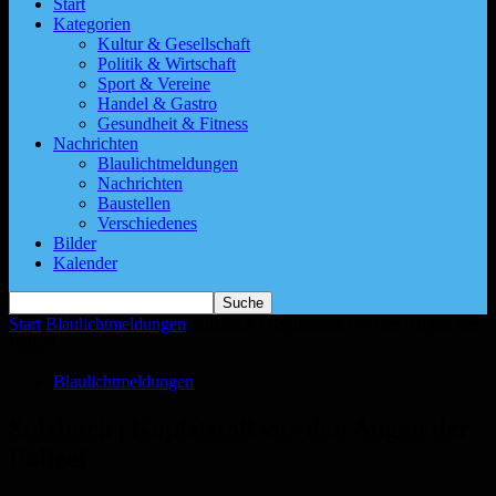
Start
Kategorien
Kultur & Gesellschaft
Politik & Wirtschaft
Sport & Vereine
Handel & Gastro
Gesundheit & Fitness
Nachrichten
Blaulichtmeldungen
Nachrichten
Baustellen
Verschiedenes
Bilder
Kalender
Start
Blaulichtmeldungen
Sulzbach | Kopfststoß vor den Augen der
Polizei
Blaulichtmeldungen
Sulzbach | Kopfststoß vor den Augen der
Polizei