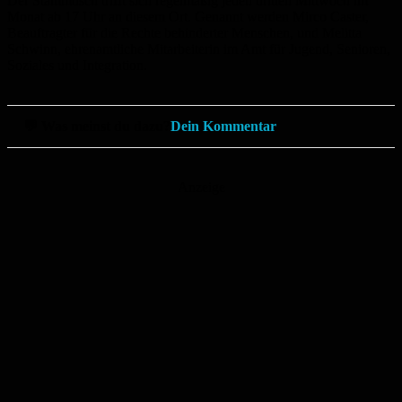
Der Stammtisch trifft sich regelmäßig jeden dritten Mittwoch im
Monat ab 17 Uhr an diesem Ort. Genannt werden Mirco Caster,
Beauftragter für die Rechte behinderter Menschen, und Melitta
Schwinn, ehrenamtliche Mitarbeiterin im Amt für Jugend, Senioren,
Soziales und Integration.
💬 Was meinst du dazu?
Dein Kommentar
Anzeige