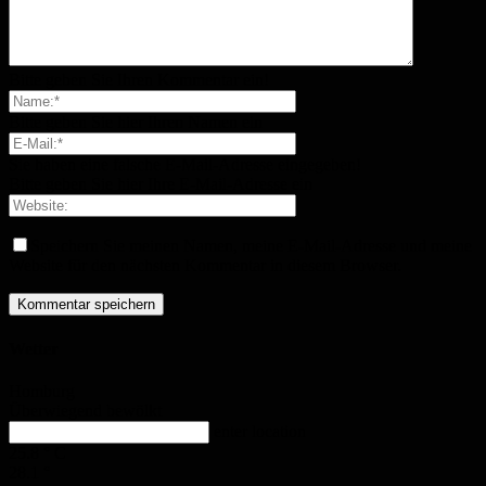
Bitte geben Sie Ihren Kommentar ein!
Bitte geben Sie hier Ihren Namen ein
Sie haben eine falsche E-Mail-Adresse eingegeben!
Bitte geben Sie hier Ihre E-Mail-Adresse ein
Speichern Sie meinen Namen, meine E-Mail-Adresse und meine
Website für den nächsten Kommentar in diesem Browser.
Wetter
Homburg
Überwiegend bewölkt
enter location
25.8
°
C
28.1
°