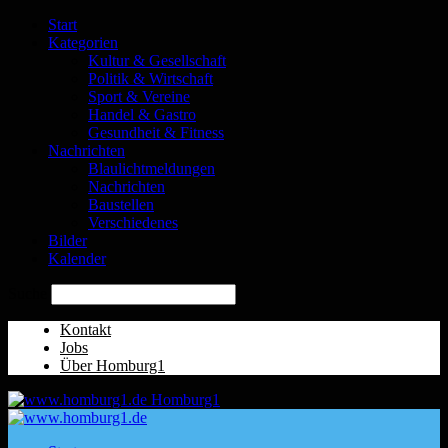
Start
Kategorien
Kultur & Gesellschaft
Politik & Wirtschaft
Sport & Vereine
Handel & Gastro
Gesundheit & Fitness
Nachrichten
Blaulichtmeldungen
Nachrichten
Baustellen
Verschiedenes
Bilder
Kalender
Suche
Kontakt
Jobs
Über Homburg1
Homburg1