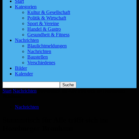
Start
Kategorien
Kultur & Gesellschaft
Politik & Wirtschaft
Sport & Vereine
Handel & Gastro
Gesundheit & Fitness
Nachrichten
Blaulichtmeldungen
Nachrichten
Baustellen
Verschiedenes
Bilder
Kalender
Start
Nachrichten
Stammtisch für Alle trifft sich im Homburger
Brauhaus
Nachrichten
Stammtisch für Alle trifft sich im
Homburger Brauhaus