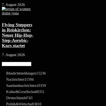
7. August 2026
Flying Steppers
in Reiskirchen:
Neuer Hip-Hop-
Step-Aerobic-
Kurs startet
7. August 2026
Beliebte Kategorie
Blaulichtmeldungen
15236
Nachrichten
11594
Saarlandnachrichten
10359
Kultur&Gesellschaft
8351
Deutschland
4743
Politik&Wirtschaft
3810