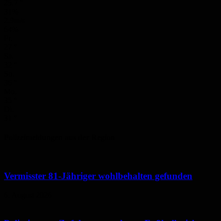
25.7
°
31%
2.9m/s
64%
Fr.
27
°
Sa.
32
°
So.
36
°
Mo.
35
°
Di.
31
°
Polizeimeldungen aus der Region
Vermisster 81-Jähriger wohlbehalten gefunden
6. August 2026