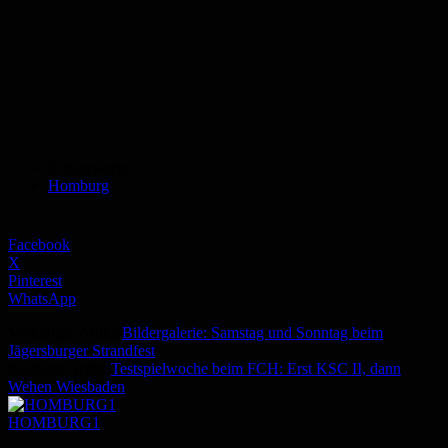
Schlagworte
Homburg
Facebook
X
Pinterest
WhatsApp
Vorheriger Artikel
Bildergalerie: Samstag und Sonntag beim
Jägersburger Strandfest
Nächster Artikel
Testspielwoche beim FCH: Erst KSC II, dann
Wehen Wiesbaden
HOMBURG1