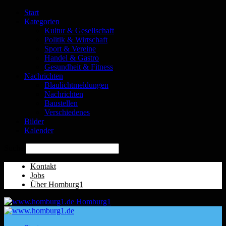
Start
Kategorien
Kultur & Gesellschaft
Politik & Wirtschaft
Sport & Vereine
Handel & Gastro
Gesundheit & Fitness
Nachrichten
Blaulichtmeldungen
Nachrichten
Baustellen
Verschiedenes
Bilder
Kalender
Suche
Kontakt
Jobs
Über Homburg1
Homburg1