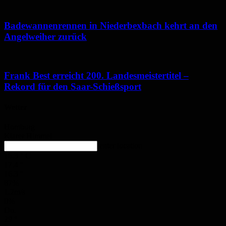
Badewannenrennen in Niederbexbach kehrt an den
Angelweiher zurück
Frank Best erreicht 200. Landesmeistertitel –
Rekord für den Saar-Schießsport
Wetter
Homburg
Klarer Himmel
enter location
16.3
°
C
17.4
°
16.3
°
87%
1.2m/s
0%
Do.
29
°