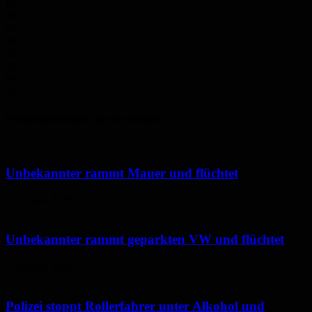
Fr.
30
°
Sa.
30
°
So.
33
°
Mo.
31
°
Polizeimeldungen aus der Region
Unbekannter rammt Mauer und flüchtet
5. August 2026
Unbekannter rammt geparkten VW und flüchtet
5. August 2026
Polizei stoppt Rollerfahrer unter Alkohol und