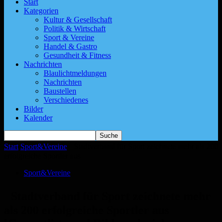
Start
Kategorien
Kultur & Gesellschaft
Politik & Wirtschaft
Sport & Vereine
Handel & Gastro
Gesundheit & Fitness
Nachrichten
Blaulichtmeldungen
Nachrichten
Baustellen
Verschiedenes
Bilder
Kalender
Start
Sport&Vereine
Stadtverband für Sport zeichnete mehr als 200
erfolgreiche Sportler aus
Sport&Vereine
Stadtverband für Sport zeichnete mehr
als 200 erfolgreiche Sportler aus