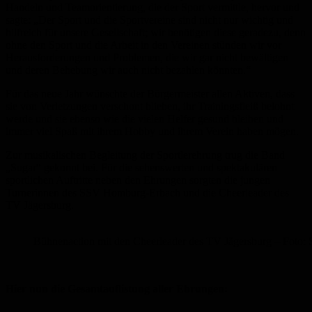
Handeln und Teamorientierung, die der Sport vermittle, hervor und
sagte: „Der Sport und die Sportvereine sind nicht nur wichtig und
hilfreich für unsere Gesellschaft; wir benötigen diese geradezu, denn
ohne den Sport und die Arbeit in den Vereinen stünden wir vor
Herausforderungen und Problemen, die wir gar nicht bewältigen
und deren Behebung wir auch nicht bezahlen könnten.“
Für das neue Jahr wünschte der Bürgermeister allen Aktiven, dass
sie von Verletzungen verschont blieben, ihr Trainingsfleiß belohnt
werde und sie ebenso wie die vielen Helfer gesund bleiben und
immer viel Spaß mit ihrem Hobby und ihrem Verein haben mögen.
Zur musikalischen Begleitung der Sportlerehrung trug die Band
„Sugar“ gekonnt bei. Für die sehenswerten und spektakulären
sportlichen Auftritte neben den Ehrungen sorgten die jungen
Turnerinnen des SSV Homburg-Erbach und die Cheerleader des
TV Jägersburg.
Bühnenaction mit den Cheerleader des TV Jägersburg – Foto:
Hier nun die Gesamtauflistung aller Ehrungen: