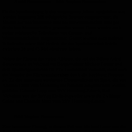
Astrid Bonaventura – Bild: Stephan Bonaventura
Da die Sportlerehrung in den vergangenen Jahren ausgefallen war,
wurden insgesamt 206 erfolgreiche Sportler ausgezeichnet, die
Meister auf Saarlandebene oder bei südwestdeutschen oder gar
deutschen Meisterschaften geworden waren. Dazu wurden auch
einige erfolgreiche Teilnehmer von Europa- und
Weltmeisterschaften ausgezeichnet. Geehrt wurden auch mehrere
Schulteams sowie fünf Herren, die das Sportabzeichen bereits
zwischen 18 und 45 Mal absolviert haben.
Neben der Ehrung der vielen Athleten, die auf der Bühne Astrid
Bonaventura im Wechsel mit Bürgermeister Michael Forster und
dem Sportbeigeordneten Dr. Eric Gouverneur vornahm, stand auch
die Vergabe des
Ehrenamtspreises
durch die Karlsberg Brauerei
an. Zu den besonders verdienten Ehrenamtlichen im Sport, die von
Andreas Oster vom Marketing der Brauerei ausgezeichnet wurden,
gehörten Gabriele Lapp vom SSV Homburg-Erbach, Ralf
Nickolaus von der SpVgg Einöd-Ingweiler sowie die Zwillinge
Celine und Chantale Motz vom SSV Homburg-Erbach.
Bild: Stephan Bonaventura
Eine besondere Ehrung, in diesem Fall von Michael Lauer von der
Bank 1 Saar, erhielten auch die
Sportlerin, der Sportler und die