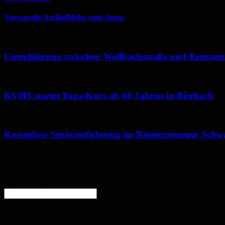
Verwandte Artikel
Mehr vom Autor
Unterführung zwischen Wollbachstraße und Rentamtst
KVHS startet Yoga-Kurs ab 60 Jahren in Bierbach
Kostenlose Seniorenführung im Römermuseum Schw
Wetter
Homburg
Klarer Himmel
enter location
23.4
°
C
24.2
°
23
°