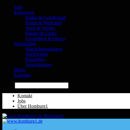
Start
Kategorien
Kultur & Gesellschaft
Politik & Wirtschaft
Sport & Vereine
Handel & Gastro
Gesundheit & Fitness
Nachrichten
Blaulichtmeldungen
Nachrichten
Baustellen
Verschiedenes
Bilder
Kalender
Suche
Kontakt
Jobs
Über Homburg1
Homburg1