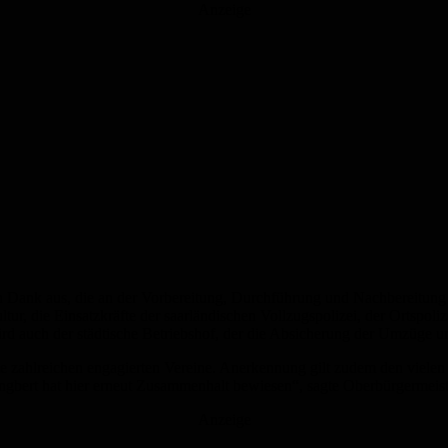
Anzeige
n Dank aus, die an der Vorbereitung, Durchführung und Nachbereitung 
ltur, die Einsatzkräfte der saarländischen Vollzugspolizei, der Ortspol
rd auch der städtische Betriebshof, der die Absicherung der Umzüge 
hlreichen engagierten Vereine. Anerkennung gilt zudem den vielen Besu
gbert hat hier erneut Zusammenhalt bewiesen“, sagte Oberbürgermeist
Anzeige