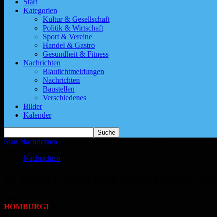
Start
Kategorien
Kultur & Gesellschaft
Politik & Wirtschaft
Sport & Vereine
Handel & Gastro
Gesundheit & Fitness
Nachrichten
Blaulichtmeldungen
Nachrichten
Baustellen
Verschiedenes
Bilder
Kalender
Start
Nachrichten
St. Ingbert: Stadt zieht positive Bilanz nach fried
Nachrichten
St. Ingbert: Stadt zieht positive Bilanz n
Von
HOMBURG1
-