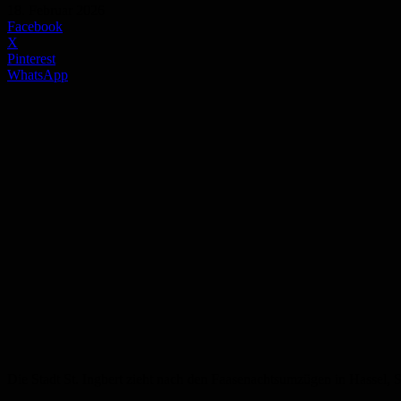
18. Februar 2026
Facebook
X
Pinterest
WhatsApp
Die Stadt St. Ingbert zieht nach den Faasenachtsumzügen in Hassel, S