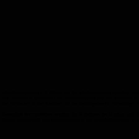
Oberbürgermeister Ulli Meyer und die Stadtverwaltung sprechen alle
den Stadtteilen, Mitarbeiter der Stadtverwaltung und der Abteilung Ku
des Deutschen Roten Kreuzes und der Rettungsdienste. Gewürdigt wi
Besonders hervorgehoben werden die Teilnehmer der Umzüge und die za
haben. „Faasenacht lebt vom Engagement und vom Miteinander. St. In