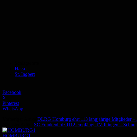
Schlagworte
Hassel
St. Ingbert
Facebook
X
Pinterest
WhatsApp
Vorheriger Artikel
DLRG Homburg ehrt 113 langjährige Mitglieder – s
Nächster Artikel
SC Frankenholz U12 empfängt TV Illingen – Schnupp
HOMBURG1