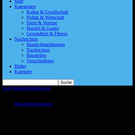
Start
Kategorien
Kultur & Gesellschaft
Politik & Wirtschaft
Sport & Vereine
Handel & Gastro
Gesundheit & Fitness
Nachrichten
Blaulichtmeldungen
Nachrichten
Baustellen
Verschiedenes
Bilder
Kalender
Start
Blaulichtmeldungen
St.Ingbert | Diebstahl von Pkw-Anhänger-
Teilen
Blaulichtmeldungen
St.Ingbert | Diebstahl von Pkw-Anhänger-
Teilen