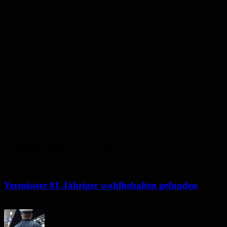
15.7
°
65%
1.3m/s
1%
Do.
20
°
Fr.
28
°
Sa.
30
°
So.
35
°
Mo.
37
°
Polizeimeldungen aus der Region
Vermisster 81-Jähriger wohlbehalten gefunden
6. August 2026