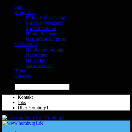
Start
Kategorien
Kultur & Gesellschaft
Politik & Wirtschaft
Sport & Vereine
Handel & Gastro
Gesundheit & Fitness
Nachrichten
Blaulichtmeldungen
Nachrichten
Baustellen
Verschiedenes
Bilder
Kalender
Suche
Kontakt
Jobs
Über Homburg1
Homburg1