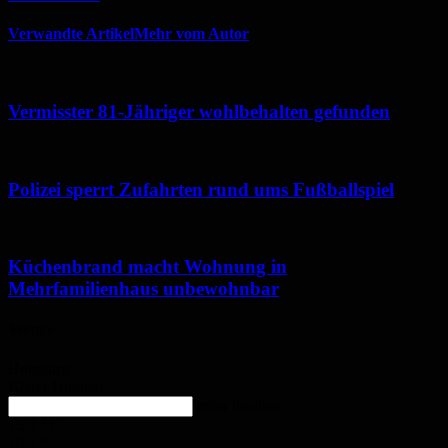
Verwandte Artikel
Mehr vom Autor
Vermisster 81-Jähriger wohlbehalten gefunden
Polizei sperrt Zufahrten rund ums Fußballspiel
Küchenbrand macht Wohnung in
Mehrfamilienhaus unbewohnbar
Wetter
Homburg
Klarer Himmel
enter location
15.9
°
C
18.1
°