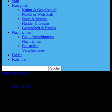
Start
Kategorien
Kultur & Gesellschaft
Politik & Wirtschaft
Sport & Vereine
Handel & Gastro
Gesundheit & Fitness
Nachrichten
Blaulichtmeldungen
Nachrichten
Baustellen
Verschiedenes
Bilder
Kalender
Start
Nachrichten
St.Ingbert | Biosphären-VHS aktuell:
Gasthörerstudium
Nachrichten
St.Ingbert | Biosphären-VHS aktuell:
Gasthörerstudium