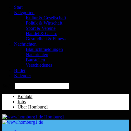
Start
Kategorien
Kultur & Gesellschaft
Politik & Wirtschaft
Sport & Vereine
Handel & Gastro
Gesundheit & Fitness
Nachrichten
Blaulichtmeldungen
Nachrichten
Baustellen
Verschiedenes
Bilder
Kalender
Suche
Kontakt
Jobs
Über Homburg1
Homburg1