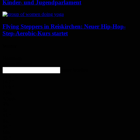
Kinder- und Jugendparlament
Flying Steppers in Reiskirchen: Neuer Hip-Hop-
Step-Aerobic-Kurs startet
Wetter
Homburg
Klarer Himmel
enter location
11.9
°
C
14.7
°
11.9
°
74%
3.5m/s
3%
Sa.
33
°
So.
34
°
Mo.
35
°