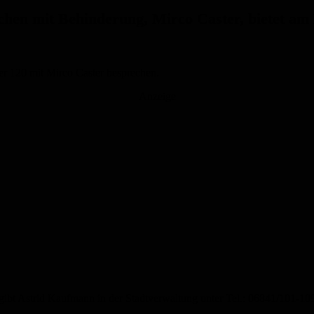
chen mit Behinderung
, Mirco
Caster
, bietet am
r 120 mit
Mirco
Caster
besprechen.
Anzeige
gibt
Astrid
Kaufmann
in der Stadtverwaltung unter Tel.:
06841/101-10