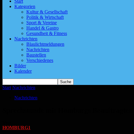
Start
Kategorien
Kultur & Gesellschaft
Politik & Wirtschaft
Sport & Vereine
Handel & Gastro
Gesundheit & Fitness
Nachrichten
Blaulichtmeldungen
Nachrichten
Baustellen
Verschiedenes
Bilder
Kalender
Start
Nachrichten
Sprechstunde mit Homburgs Beauftragten für Men
Nachrichten
Sprechstunde mit Homburgs Beauftragten
Von
HOMBURG1
-