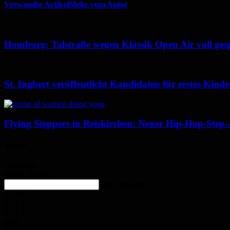
Verwandte Artikel
Mehr vom Autor
Homburg: Talstraße wegen Klassik Open Air voll ges
St. Ingbert veröffentlicht Kandidaten für erstes Kin
Flying Steppers in Reiskirchen: Neuer Hip-Hop-Step-
Wetter
Homburg
Klarer Himmel
enter location
21.4
°
C
22.5
°
21.3
°
49%