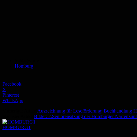
Schlagworte
Homburg
Facebook
X
Pinterest
WhatsApp
Vorheriger Artikel
Auszeichnung für Leseförderung: Buchhandlung Ha
Nächster Artikel
Bilder: 2.Seniorensitzung der Homburger Narrenzunf
HOMBURG1