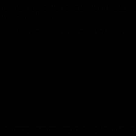
Der
Beauftragte der
Stadt Homburg
für Mens
Sprechstunde an.
V
on 16 bis 17 Uhr können Bü
rger i
hre Anliegen im Rathaus
in
Zimme
Eine vorherige Terminvereinbarung ist notwendig.
Diese
Termine ver