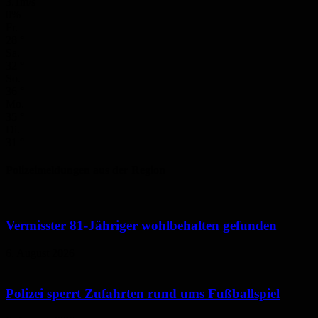
3.1m/s
0%
Fr.
28
°
Sa.
32
°
So.
36
°
Mo.
35
°
Di.
31
°
Polizeimeldungen aus der Region
Vermisster 81-Jähriger wohlbehalten gefunden
6. August 2026
Polizei sperrt Zufahrten rund ums Fußballspiel