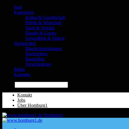
Start
Kategorien
Kultur & Gesellschaft
Politik & Wirtschaft
Sport & Vereine
Handel & Gastro
Gesundheit & Fitness
Nachrichten
Blaulichtmeldungen
Nachrichten
Baustellen
Verschiedenes
Bilder
Kalender
Suche
Kontakt
Jobs
Über Homburg1
Homburg1