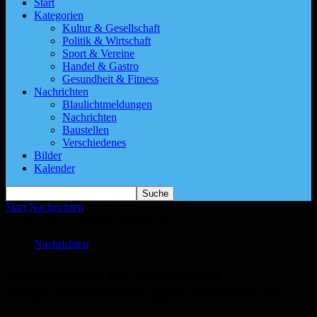
Start
Kategorien
Kultur & Gesellschaft
Politik & Wirtschaft
Sport & Vereine
Handel & Gastro
Gesundheit & Fitness
Nachrichten
Blaulichtmeldungen
Nachrichten
Baustellen
Verschiedenes
Bilder
Kalender
Start
Nachrichten
Sprechstunde des Homburger
Integrationsbeauftragten Nurettin Tan
Nachrichten
Sprechstunde des Homburger
Integrationsbeauftragten Nurettin Tan