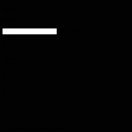
Wetter
Homburg
Bedeckt
enter location
27.9
°
C
27.9
°
27
°
34%
1.9m/s
91%
So.
31
°
Mo.
34
°
Di.
30
°
Mi.
32
°
Do.
34
°
Polizeimeldungen aus der Region