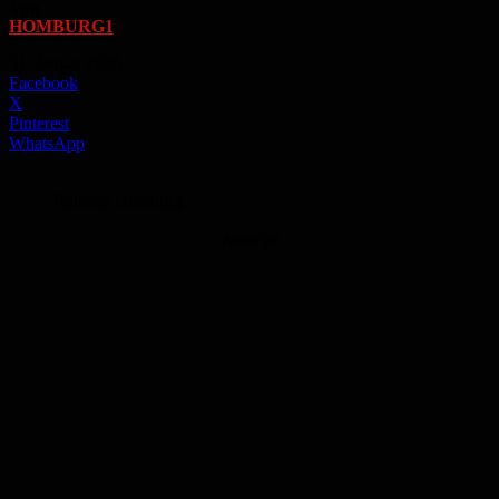
Von
HOMBURG1
-
31. Januar 2025
Facebook
X
Pinterest
WhatsApp
Rathaus Homburg
Anzeige