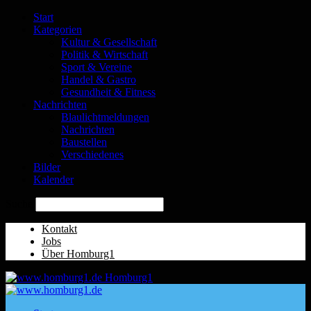
Start
Kategorien
Kultur & Gesellschaft
Politik & Wirtschaft
Sport & Vereine
Handel & Gastro
Gesundheit & Fitness
Nachrichten
Blaulichtmeldungen
Nachrichten
Baustellen
Verschiedenes
Bilder
Kalender
Suche
Kontakt
Jobs
Über Homburg1
Homburg1